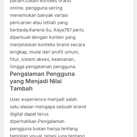
paham.Dalam konteks brand
online, pengguna sering
menemukan banyak variasi
pencarian atau istilah yang
berbeda.Karena itu, Kaya787 perlu
diperkuat dengan konten yang
menjelaskan konteks brand secara
lengkap, mulai dari profil umum,
fitur, sistem akses, keamanan,
hingga pengalaman pengguna.
Pengalaman Pengguna
yang Menjadi Nilai
Tambah
User experience menjadi salah
satu alasan mengapa sebuah brand
digital dapat terus
diperhatikan.Pengalaman
pengguna bukan hanya tentang
tampilan visual, tetapi juga tentang