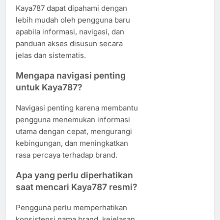
Kaya787 dapat dipahami dengan
lebih mudah oleh pengguna baru
apabila informasi, navigasi, dan
panduan akses disusun secara
jelas dan sistematis.
Mengapa navigasi penting
untuk Kaya787?
Navigasi penting karena membantu
pengguna menemukan informasi
utama dengan cepat, mengurangi
kebingungan, dan meningkatkan
rasa percaya terhadap brand.
Apa yang perlu diperhatikan
saat mencari Kaya787 resmi?
Pengguna perlu memperhatikan
konsistensi nama brand, kejelasan