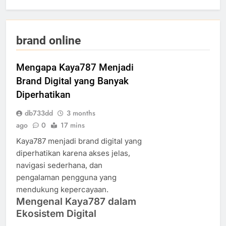
brand online
Mengapa Kaya787 Menjadi
Brand Digital yang Banyak
Diperhatikan
db733dd
3 months
ago
0
17 mins
Kaya787 menjadi brand digital yang
diperhatikan karena akses jelas,
navigasi sederhana, dan
pengalaman pengguna yang
mendukung kepercayaan.
Mengenal Kaya787 dalam
Ekosistem Digital