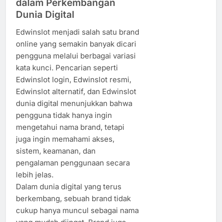
dalam Perkembangan
Dunia Digital
Edwinslot menjadi salah satu brand
online yang semakin banyak dicari
pengguna melalui berbagai variasi
kata kunci. Pencarian seperti
Edwinslot login, Edwinslot resmi,
Edwinslot alternatif, dan Edwinslot
dunia digital menunjukkan bahwa
pengguna tidak hanya ingin
mengetahui nama brand, tetapi
juga ingin memahami akses,
sistem, keamanan, dan
pengalaman penggunaan secara
lebih jelas.
Dalam dunia digital yang terus
berkembang, sebuah brand tidak
cukup hanya muncul sebagai nama