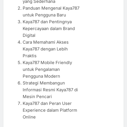
yang Sederhana
Panduan Mengenal Kaya787
untuk Pengguna Baru
Kaya787 dan Pentingnya
Kepercayaan dalam Brand
Digital
Cara Memahami Akses
Kaya787 dengan Lebih
Praktis
Kaya787 Mobile Friendly
untuk Pengalaman
Pengguna Modern
Strategi Membangun
Informasi Resmi Kaya787 di
Mesin Pencari
Kaya787 dan Peran User
Experience dalam Platform
Online