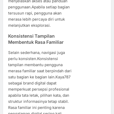
menjelaskan akses atau panduan
penggunaan.Apabila setiap bagian
tersusun rapi, pengguna akan
merasa lebih percaya diri untuk
melanjutkan eksplorasi.
Konsistensi Tampilan
Membentuk Rasa Familiar
Selain sederhana, navigasi juga
perlu konsisten.Konsistensi
tampilan membantu pengguna
merasa familiar saat berpindah dari
satu bagian ke bagian lain.Kaya787
sebagai brand digital dapat
memperkuat persepsi profesional
apabila tata letak, pilihan kata, dan
struktur informasinya tetap stabil.
Rasa familiar ini penting karena
pengalaman digital sering kali