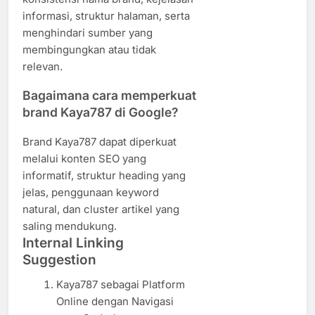
informasi, struktur halaman, serta
menghindari sumber yang
membingungkan atau tidak
relevan.
Bagaimana cara memperkuat
brand Kaya787 di Google?
Brand Kaya787 dapat diperkuat
melalui konten SEO yang
informatif, struktur heading yang
jelas, penggunaan keyword
natural, dan cluster artikel yang
saling mendukung.
Internal Linking
Suggestion
Kaya787 sebagai Platform
Online dengan Navigasi