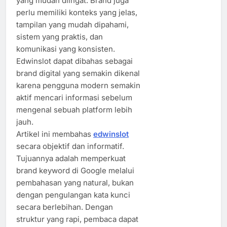
yang mudah diingat. Brand juga
perlu memiliki konteks yang jelas,
tampilan yang mudah dipahami,
sistem yang praktis, dan
komunikasi yang konsisten.
Edwinslot dapat dibahas sebagai
brand digital yang semakin dikenal
karena pengguna modern semakin
aktif mencari informasi sebelum
mengenal sebuah platform lebih
jauh.
Artikel ini membahas
edwinslot
secara objektif dan informatif.
Tujuannya adalah memperkuat
brand keyword di Google melalui
pembahasan yang natural, bukan
dengan pengulangan kata kunci
secara berlebihan. Dengan
struktur yang rapi, pembaca dapat