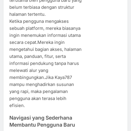
terutama oleh pengguna baru yang
belum terbiasa dengan struktur
halaman tertentu.
Ketika pengguna mengakses
sebuah platform, mereka biasanya
ingin menemukan informasi utama
secara cepat.Mereka ingin
mengetahui bagian akses, halaman
utama, panduan, fitur, serta
informasi pendukung tanpa harus
melewati alur yang
membingungkan.Jika Kaya787
mampu menghadirkan susunan
yang rapi, maka pengalaman
pengguna akan terasa lebih
efisien.
Navigasi yang Sederhana
Membantu Pengguna Baru