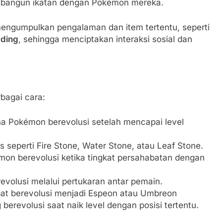
membangun ikatan dengan Pokémon mereka.
 mengumpulkan pengalaman dan item tertentu, seperti
ading
, sehingga menciptakan interaksi sosial dan
bagai cara:
a Pokémon berevolusi setelah mencapai level
eperti Fire Stone, Water Stone, atau Leaf Stone.
on berevolusi ketika tingkat persahabatan dengan
olusi melalui pertukaran antar pemain.
t berevolusi menjadi Espeon atau Umbreon
berevolusi saat naik level dengan posisi tertentu.