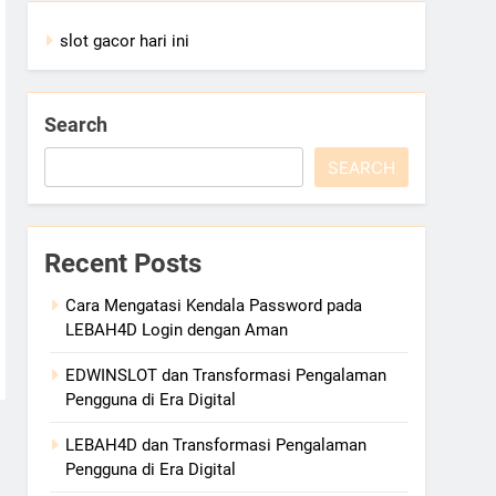
slot gacor hari ini
Search
SEARCH
Recent Posts
Cara Mengatasi Kendala Password pada
LEBAH4D Login dengan Aman
EDWINSLOT dan Transformasi Pengalaman
Pengguna di Era Digital
LEBAH4D dan Transformasi Pengalaman
Pengguna di Era Digital