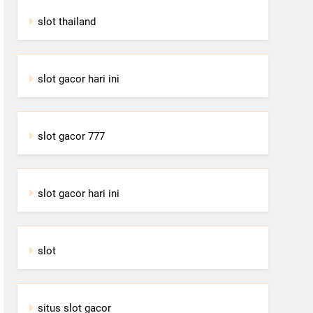
slot thailand
slot gacor hari ini
slot gacor 777
slot gacor hari ini
slot
situs slot gacor