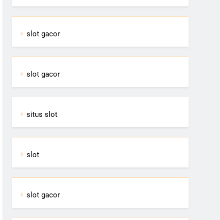
slot gacor
slot gacor
situs slot
slot
slot gacor