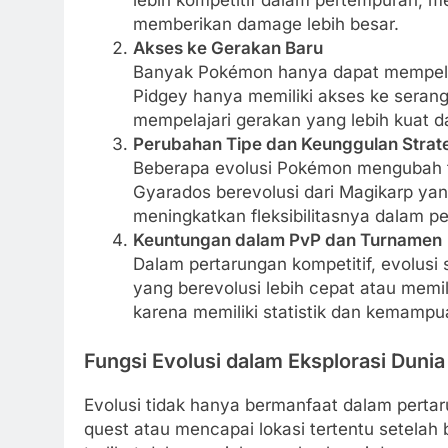
memberikan damage lebih besar.
Akses ke Gerakan Baru
Banyak Pokémon hanya dapat mempelaja
Pidgey hanya memiliki akses ke serang
mempelajari gerakan yang lebih kuat da
Perubahan Tipe dan Keunggulan Strat
Beberapa evolusi Pokémon mengubah t
Gyarados berevolusi dari Magikarp ya
meningkatkan fleksibilitasnya dalam p
Keuntungan dalam PvP dan Turnamen
Dalam pertarungan kompetitif, evolus
yang berevolusi lebih cepat atau memili
karena memiliki statistik dan kemamp
Fungsi Evolusi dalam Eksplorasi Dun
Evolusi tidak hanya bermanfaat dalam pert
quest atau mencapai lokasi tertentu setelah 