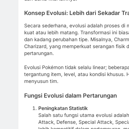
Konsep Evolusi: Lebih dari Sekadar T
Secara sederhana, evolusi adalah proses di
kuat atau lebih matang. Transformasi ini bia
dan kadang perubahan tipe. Misalnya, Char
Charizard, yang memperkuat serangan fisik 
pertarungan.
Evolusi Pokémon tidak selalu linear; beberap
tergantung item, level, atau kondisi khusus.
menyusun tim.
Fungsi Evolusi dalam Pertarungan
Peningkatan Statistik
Salah satu fungsi utama evolusi adala
Attack, Defense, Special Attack, Spe
lebih kompetitif dalam pertempuran, 