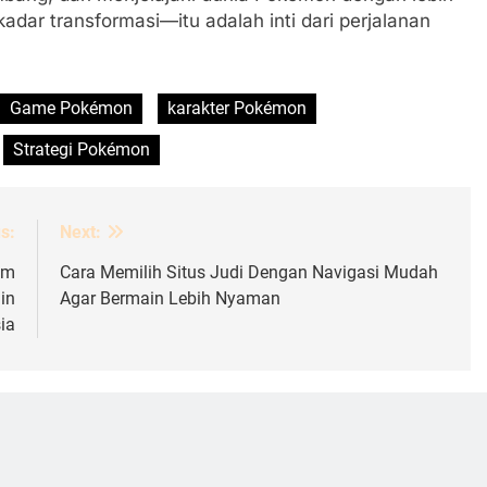
dar transformasi—itu adalah inti dari perjalanan
Game Pokémon
karakter Pokémon
Strategi Pokémon
s:
Next:
em
Cara Memilih Situs Judi Dengan Navigasi Mudah
in
Agar Bermain Lebih Nyaman
ia