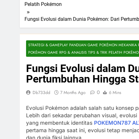
Pelatih Pokémon
Fungsi Evolusi dalam Dunia Pokémon: Dari Pertumb
STRATEGI & GAMEPLAY PANDUAN GAME POKÉMON MEKANIKA P
POKÉMON GAME RPG & ANALISIS TIPS & TRIK PELATIH POKÉM
Fungsi Evolusi dalam D
Pertumbuhan Hingga Str
0
Db733dd
7 Months Ago
6 Mins
Evolusi Pokémon adalah salah satu konsep pa
Lebih dari sekadar perubahan visual, evolus
yang membentuk identitas
POKEMON787 AL
pertama hingga saat ini, evolusi tetap men
dan dunia fiksi lainnya.