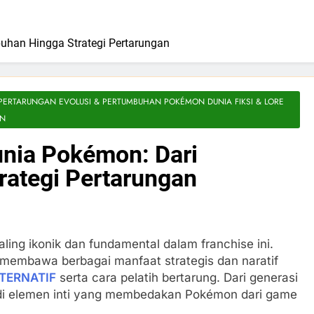
uhan Hingga Strategi Pertarungan
ERTARUNGAN EVOLUSI & PERTUMBUHAN POKÉMON DUNIA FIKSI & LORE
ON
unia Pokémon: Dari
ategi Pertarungan
ling ikonik dan fundamental dalam franchise ini.
i membawa berbagai manfaat strategis dan naratif
TERNATIF
serta cara pelatih bertarung. Dari generasi
jadi elemen inti yang membedakan Pokémon dari game