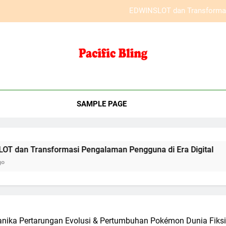
EDWINSLOT dan Transformasi
LEBAH4D dan Transformas
KAYA787 dan Transformas
ific Bling
Cara Mengatasi Kendala Passw
Mewah Dan Aksesori Elegan Untuk Penampilan Glamor Dari Pacif
EDWINSLOT dan Transformasi
SAMPLE PAGE
LEBAH4D dan Transformas
KAYA787 dan Transformas
ransformasi Pengalaman Pengguna di Era Digital
LEBAH
2 Week
ka Pertarungan Evolusi & Pertumbuhan Pokémon Dunia Fiksi 