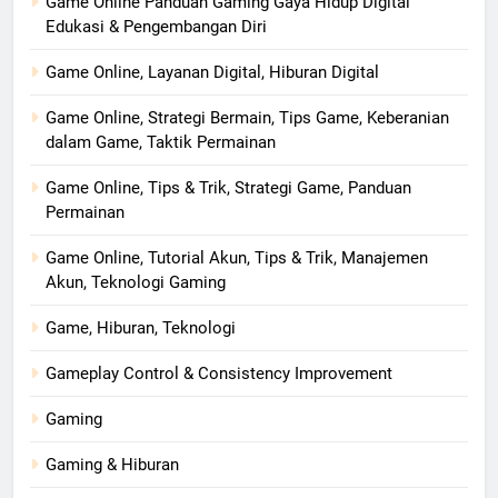
Game Online Panduan Gaming Gaya Hidup Digital
Edukasi & Pengembangan Diri
Game Online, Layanan Digital, Hiburan Digital
Game Online, Strategi Bermain, Tips Game, Keberanian
dalam Game, Taktik Permainan
Game Online, Tips & Trik, Strategi Game, Panduan
Permainan
Game Online, Tutorial Akun, Tips & Trik, Manajemen
Akun, Teknologi Gaming
Game, Hiburan, Teknologi
Gameplay Control & Consistency Improvement
Gaming
Gaming & Hiburan