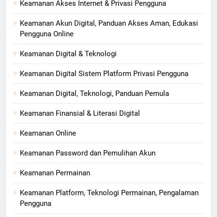
Keamanan Akses Internet & Privasi Pengguna
Keamanan Akun Digital, Panduan Akses Aman, Edukasi
Pengguna Online
Keamanan Digital & Teknologi
Keamanan Digital Sistem Platform Privasi Pengguna
Keamanan Digital, Teknologi, Panduan Pemula
Keamanan Finansial & Literasi Digital
Keamanan Online
Keamanan Password dan Pemulihan Akun
Keamanan Permainan
Keamanan Platform, Teknologi Permainan, Pengalaman
Pengguna