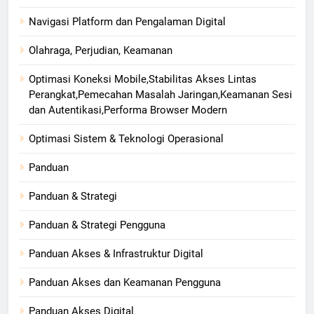
Navigasi Platform dan Pengalaman Digital
Olahraga, Perjudian, Keamanan
Optimasi Koneksi Mobile,Stabilitas Akses Lintas
Perangkat,Pemecahan Masalah Jaringan,Keamanan Sesi
dan Autentikasi,Performa Browser Modern
Optimasi Sistem & Teknologi Operasional
Panduan
Panduan & Strategi
Panduan & Strategi Pengguna
Panduan Akses & Infrastruktur Digital
Panduan Akses dan Keamanan Pengguna
Panduan Akses Digital