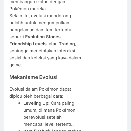
membangun ikatan dengan
Pokémon mereka.
Selain itu, evolusi mendorong
pelatih untuk mengumpulkan
pengalaman dan item tertentu,
seperti
Evolution Stones
,
Friendship Levels
, atau
Trading
,
sehingga menciptakan interaksi
sosial dan koleksi yang kaya dalam
game.
Mekanisme Evolusi
Evolusi dalam Pokémon dapat
dipicu oleh berbagai cara:
Leveling Up:
Cara paling
umum, di mana Pokémon
berevolusi setelah
mencapai level tertentu.