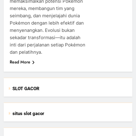
memaksimalkan potensi Pokémon
mereka, membangun tim yang
seimbang, dan menjelajahi dunia
Pokémon dengan lebih efektif dan
menyenangkan. Evolusi bukan
sekadar transformasi—itu adalah
inti dari perjalanan setiap Pokémon
dan pelatihnya.
Read More
SLOT GACOR
situs slot gacor