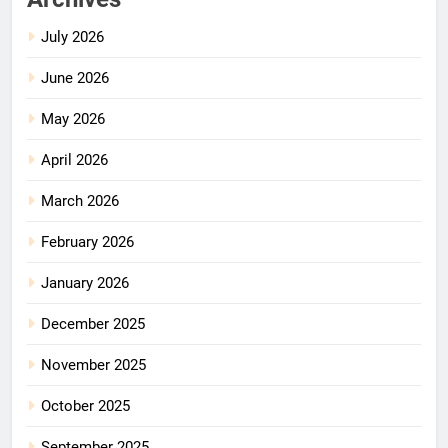
July 2026
June 2026
May 2026
April 2026
March 2026
February 2026
January 2026
December 2025
November 2025
October 2025
September 2025