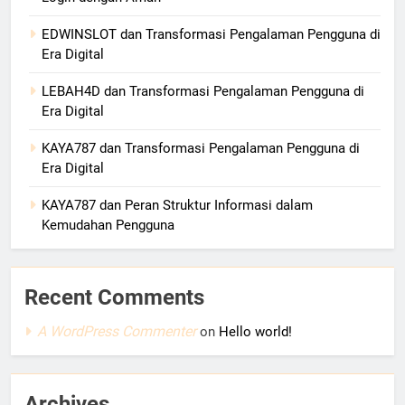
EDWINSLOT dan Transformasi Pengalaman Pengguna di
Era Digital
LEBAH4D dan Transformasi Pengalaman Pengguna di
Era Digital
KAYA787 dan Transformasi Pengalaman Pengguna di
Era Digital
KAYA787 dan Peran Struktur Informasi dalam
Kemudahan Pengguna
Recent Comments
A WordPress Commenter
on
Hello world!
Archives