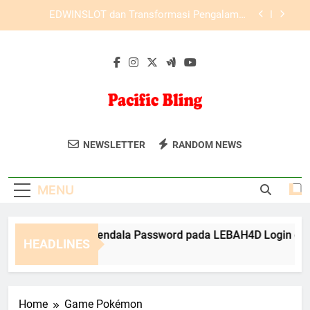
Skip
LEBAH4D dan Transformasi Pengalaman
to
Pengguna di Era Digital
content
KAYA787 dan Transformasi Pengalaman
Pengguna di Era Digital
Cara Mengatasi Kendala Password pada
LEBAH4D Login dengan Aman
EDWINSLOT dan Transformasi Pengalaman
Pengguna di Era Digital
Pacific Bling
Perhiasan Mewah Dan Aksesori Elegan
LEBAH4D dan Transformasi Pengalaman
NEWSLETTER
RANDOM NEWS
Pengguna di Era Digital
Untuk Penampilan Glamor Dari Pacific
KAYA787 dan Transformasi Pengalaman
Bling. Koleksi Eksklusif Untuk Anda.
Pengguna di Era Digital
MENU
ra Mengatasi Kendala Password pada LEBAH4D Login denga
HEADLINES
Weeks Ago
Home
Game Pokémon