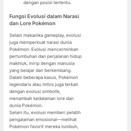
dengan posisi tertentu.
Fungsi Evolusi dalam Narasi
dan Lore Pokémon
Selain mekanika gameplay, evolusi
juga memperkuat narasi dunia
Pokémon. Evolusi mencerminkan
pertumbuhan dan perjalanan hidup
makhluk, mirip dengan manusia
yang belajar dan berkembang.
Dalam beberapa kasus, Pokémon
legendaris atau mitos juga terkait
dengan evolusi simbolik,
menambah kedalaman lore dan
dunia Pokémon.
Selain itu, evolusi memberi pelatih
pengalaman emosional—melihat
Pokémon favorit mereka tumbuh,