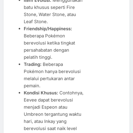
Item Evolusi:
Menggunakan
batu khusus seperti Fire
Stone, Water Stone, atau
Leaf Stone.
Friendship/Happiness:
Beberapa Pokémon
berevolusi ketika tingkat
persahabatan dengan
pelatih tinggi.
Trading:
Beberapa
Pokémon hanya berevolusi
melalui pertukaran antar
pemain.
Kondisi Khusus:
Contohnya,
Eevee dapat berevolusi
menjadi Espeon atau
Umbreon tergantung waktu
hari, atau Inkay yang
berevolusi saat naik level