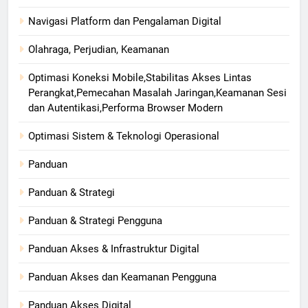
Navigasi Platform dan Pengalaman Digital
Olahraga, Perjudian, Keamanan
Optimasi Koneksi Mobile,Stabilitas Akses Lintas
Perangkat,Pemecahan Masalah Jaringan,Keamanan Sesi
dan Autentikasi,Performa Browser Modern
Optimasi Sistem & Teknologi Operasional
Panduan
Panduan & Strategi
Panduan & Strategi Pengguna
Panduan Akses & Infrastruktur Digital
Panduan Akses dan Keamanan Pengguna
Panduan Akses Digital