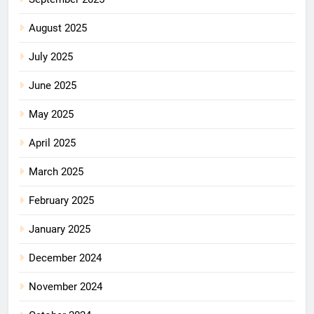
August 2025
July 2025
June 2025
May 2025
April 2025
March 2025
February 2025
January 2025
December 2024
November 2024