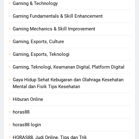
Gaming & Technology
Gaming Fundamentals & Skill Enhancement
Gaming Mechanics & Skill Improvement
Gaming, Esports, Culture
Gaming, Esports, Teknologi
Gaming, Teknologi, Keamanan Digital, Platform Digital
Gaya Hidup Sehat Kebugaran dan Olahraga Kesehatan
Mental dan Fisik Tips Kesehatan
Hiburan Online
horas88
horas88 login
HORAS88, Judi Online, Tips dan Trik