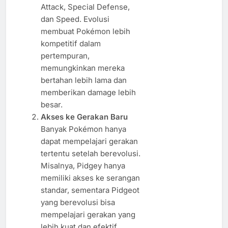
Attack, Special Defense,
dan Speed. Evolusi
membuat Pokémon lebih
kompetitif dalam
pertempuran,
memungkinkan mereka
bertahan lebih lama dan
memberikan damage lebih
besar.
Akses ke Gerakan Baru
Banyak Pokémon hanya
dapat mempelajari gerakan
tertentu setelah berevolusi.
Misalnya, Pidgey hanya
memiliki akses ke serangan
standar, sementara Pidgeot
yang berevolusi bisa
mempelajari gerakan yang
lebih kuat dan efektif