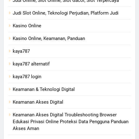
Judi Online, Slot Online, Slot Gacor, Slot Terpercaya
Judi Slot Online, Teknologi Perjudian, Platform Judi
Kasino Online
Kasino Online, Keamanan, Panduan
kaya787
kaya787 alternatif
kaya787 login
Keamanan & Teknologi Digital
Keamanan Akses Digital
Keamanan Akses Digital Troubleshooting Browser
Edukasi Privasi Online Proteksi Data Pengguna Panduan
Akses Aman