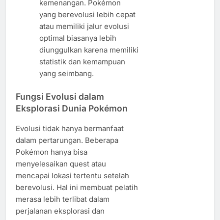
kemenangan. Pokémon
yang berevolusi lebih cepat
atau memiliki jalur evolusi
optimal biasanya lebih
diunggulkan karena memiliki
statistik dan kemampuan
yang seimbang.
Fungsi Evolusi dalam
Eksplorasi Dunia Pokémon
Evolusi tidak hanya bermanfaat
dalam pertarungan. Beberapa
Pokémon hanya bisa
menyelesaikan quest atau
mencapai lokasi tertentu setelah
berevolusi. Hal ini membuat pelatih
merasa lebih terlibat dalam
perjalanan eksplorasi dan