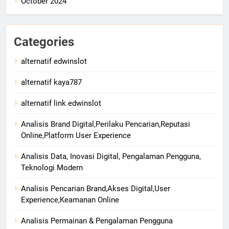
October 2024
Categories
alternatif edwinslot
alternatif kaya787
alternatif link edwinslot
Analisis Brand Digital,Perilaku Pencarian,Reputasi
Online,Platform User Experience
Analisis Data, Inovasi Digital, Pengalaman Pengguna,
Teknologi Modern
Analisis Pencarian Brand,Akses Digital,User
Experience,Keamanan Online
Analisis Permainan & Pengalaman Pengguna