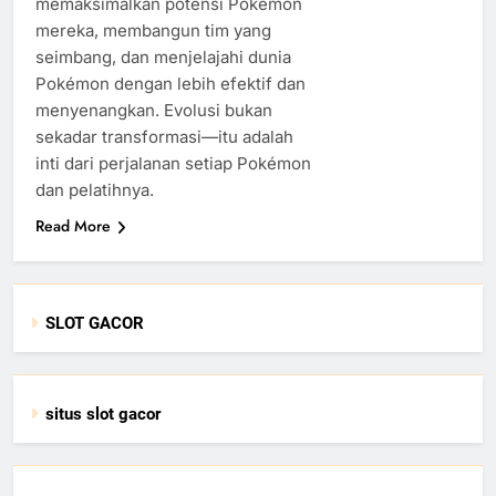
memaksimalkan potensi Pokémon
mereka, membangun tim yang
seimbang, dan menjelajahi dunia
Pokémon dengan lebih efektif dan
menyenangkan. Evolusi bukan
sekadar transformasi—itu adalah
inti dari perjalanan setiap Pokémon
dan pelatihnya.
Read More
SLOT GACOR
situs slot gacor