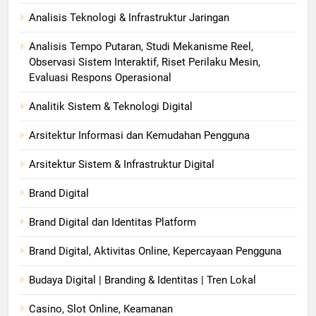
Analisis Teknologi & Infrastruktur Jaringan
Analisis Tempo Putaran, Studi Mekanisme Reel,
Observasi Sistem Interaktif, Riset Perilaku Mesin,
Evaluasi Respons Operasional
Analitik Sistem & Teknologi Digital
Arsitektur Informasi dan Kemudahan Pengguna
Arsitektur Sistem & Infrastruktur Digital
Brand Digital
Brand Digital dan Identitas Platform
Brand Digital, Aktivitas Online, Kepercayaan Pengguna
Budaya Digital | Branding & Identitas | Tren Lokal
Casino, Slot Online, Keamanan