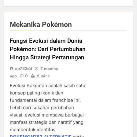
Mekanika Pokémon
Fungsi Evolusi dalam Dunia
Pokémon: Dari Pertumbuhan
Hingga Strategi Pertarungan
db733dd
7 months
ago
0
6 mins
Evolusi Pokémon adalah salah satu
konsep paling ikonik dan
fundamental dalam franchise ini.
Lebih dari sekadar perubahan
visual, evolusi membawa berbagai
manfaat strategis dan naratif yang
membentuk identitas
POKEMON787 ALTERNATIF
serta