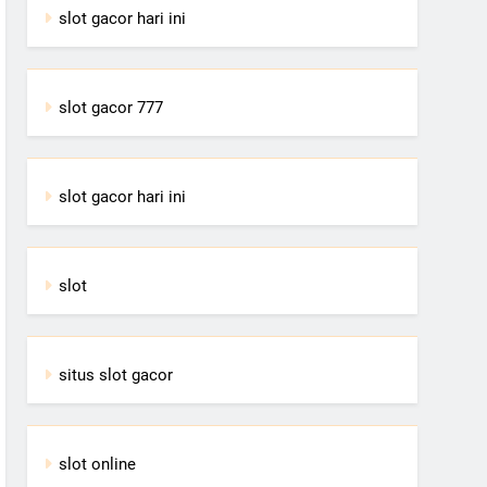
slot gacor hari ini
slot gacor 777
slot gacor hari ini
slot
situs slot gacor
slot online