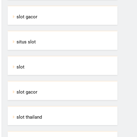
slot gacor
situs slot
slot
slot gacor
slot thailand