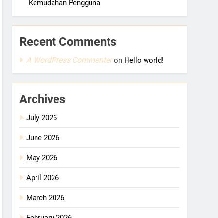
Kemudahan Pengguna
Recent Comments
A WordPress Commenter
on
Hello world!
Archives
July 2026
June 2026
May 2026
April 2026
March 2026
February 2026