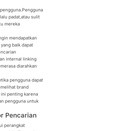
n pengguna.Pengguna
alu padat,atau sulit
tu mereka
ingin mendapatkan
 yang baik dapat
encarian
n internal linking
 merasa diarahkan
etika pengguna dapat
melihat brand
 ini penting karena
an pengguna untuk
r Pencarian
ui perangkat