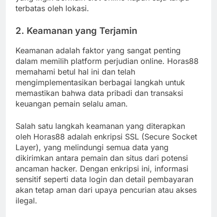
terbatas oleh lokasi.
2.
Keamanan yang Terjamin
Keamanan adalah faktor yang sangat penting
dalam memilih platform perjudian online. Horas88
memahami betul hal ini dan telah
mengimplementasikan berbagai langkah untuk
memastikan bahwa data pribadi dan transaksi
keuangan pemain selalu aman.
Salah satu langkah keamanan yang diterapkan
oleh Horas88 adalah enkripsi SSL (Secure Socket
Layer), yang melindungi semua data yang
dikirimkan antara pemain dan situs dari potensi
ancaman hacker. Dengan enkripsi ini, informasi
sensitif seperti data login dan detail pembayaran
akan tetap aman dari upaya pencurian atau akses
ilegal.