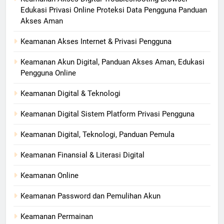
Edukasi Privasi Online Proteksi Data Pengguna Panduan
Akses Aman
Keamanan Akses Internet & Privasi Pengguna
Keamanan Akun Digital, Panduan Akses Aman, Edukasi
Pengguna Online
Keamanan Digital & Teknologi
Keamanan Digital Sistem Platform Privasi Pengguna
Keamanan Digital, Teknologi, Panduan Pemula
Keamanan Finansial & Literasi Digital
Keamanan Online
Keamanan Password dan Pemulihan Akun
Keamanan Permainan