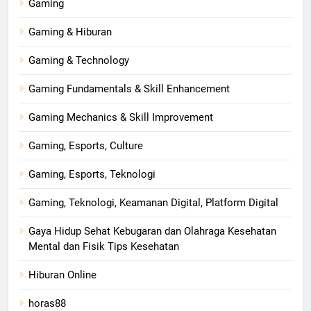
Gaming
Gaming & Hiburan
Gaming & Technology
Gaming Fundamentals & Skill Enhancement
Gaming Mechanics & Skill Improvement
Gaming, Esports, Culture
Gaming, Esports, Teknologi
Gaming, Teknologi, Keamanan Digital, Platform Digital
Gaya Hidup Sehat Kebugaran dan Olahraga Kesehatan
Mental dan Fisik Tips Kesehatan
Hiburan Online
horas88