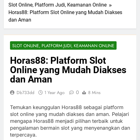
Slot Online, Platform Judi, Keamanan Online
Horas88: Platform Slot Online yang Mudah Diakses
dan Aman
SLOT ONLINE, PLATFORM JUDI, KEAMANAN ONLINE
Horas88: Platform Slot
Online yang Mudah Diakses
dan Aman
0
Db733dd
1 Year Ago
8 Mins
Temukan keunggulan Horas88 sebagai platform
slot online yang mudah diakses dan aman. Pelajari
mengapa Horas88 menjadi pilihan terbaik untuk
pengalaman bermain slot yang menyenangkan dan
terpercaya.