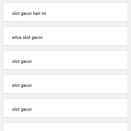
slot gacor hari ini
situs slot gacor
slot gacor
slot gacor
slot gacor