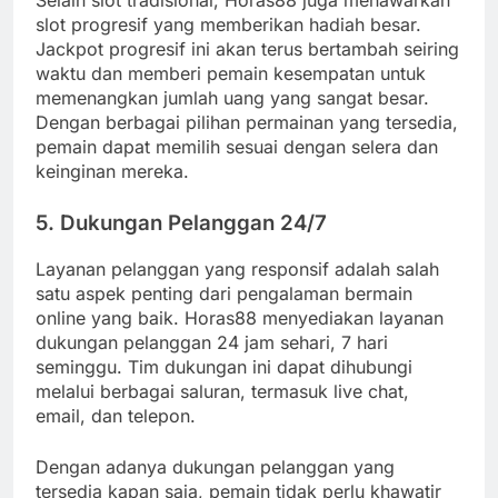
slot progresif yang memberikan hadiah besar.
Jackpot progresif ini akan terus bertambah seiring
waktu dan memberi pemain kesempatan untuk
memenangkan jumlah uang yang sangat besar.
Dengan berbagai pilihan permainan yang tersedia,
pemain dapat memilih sesuai dengan selera dan
keinginan mereka.
5.
Dukungan Pelanggan 24/7
Layanan pelanggan yang responsif adalah salah
satu aspek penting dari pengalaman bermain
online yang baik. Horas88 menyediakan layanan
dukungan pelanggan 24 jam sehari, 7 hari
seminggu. Tim dukungan ini dapat dihubungi
melalui berbagai saluran, termasuk live chat,
email, dan telepon.
Dengan adanya dukungan pelanggan yang
tersedia kapan saja, pemain tidak perlu khawatir