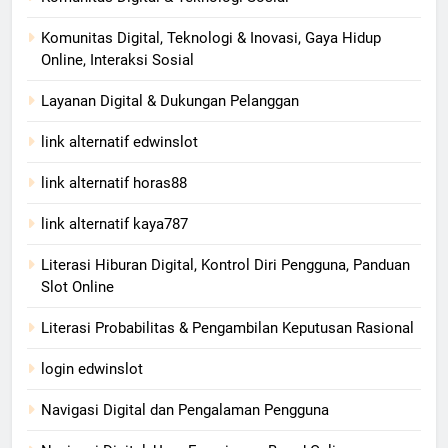
Komunitas Digital, Teknologi & Inovasi, Gaya Hidup
Online, Interaksi Sosial
Layanan Digital & Dukungan Pelanggan
link alternatif edwinslot
link alternatif horas88
link alternatif kaya787
Literasi Hiburan Digital, Kontrol Diri Pengguna, Panduan
Slot Online
Literasi Probabilitas & Pengambilan Keputusan Rasional
login edwinslot
Navigasi Digital dan Pengalaman Pengguna