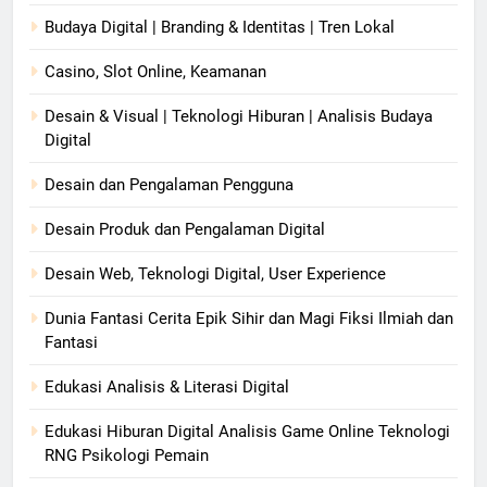
Budaya Digital | Branding & Identitas | Tren Lokal
Casino, Slot Online, Keamanan
Desain & Visual | Teknologi Hiburan | Analisis Budaya
Digital
Desain dan Pengalaman Pengguna
Desain Produk dan Pengalaman Digital
Desain Web, Teknologi Digital, User Experience
Dunia Fantasi Cerita Epik Sihir dan Magi Fiksi Ilmiah dan
Fantasi
Edukasi Analisis & Literasi Digital
Edukasi Hiburan Digital Analisis Game Online Teknologi
RNG Psikologi Pemain