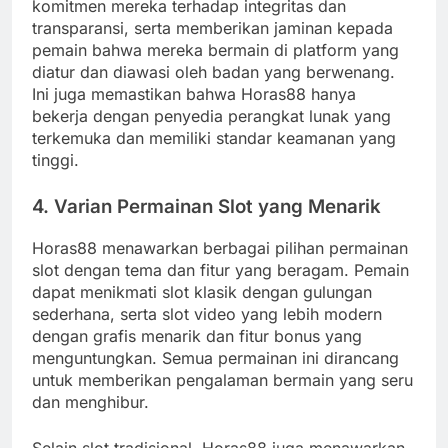
komitmen mereka terhadap integritas dan
transparansi, serta memberikan jaminan kepada
pemain bahwa mereka bermain di platform yang
diatur dan diawasi oleh badan yang berwenang.
Ini juga memastikan bahwa Horas88 hanya
bekerja dengan penyedia perangkat lunak yang
terkemuka dan memiliki standar keamanan yang
tinggi.
4.
Varian Permainan Slot yang Menarik
Horas88 menawarkan berbagai pilihan permainan
slot dengan tema dan fitur yang beragam. Pemain
dapat menikmati slot klasik dengan gulungan
sederhana, serta slot video yang lebih modern
dengan grafis menarik dan fitur bonus yang
menguntungkan. Semua permainan ini dirancang
untuk memberikan pengalaman bermain yang seru
dan menghibur.
Selain slot tradisional, Horas88 juga menawarkan