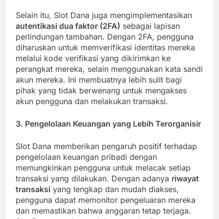
Selain itu, Slot Dana juga mengimplementasikan
autentikasi dua faktor (2FA)
sebagai lapisan
perlindungan tambahan. Dengan 2FA, pengguna
diharuskan untuk memverifikasi identitas mereka
melalui kode verifikasi yang dikirimkan ke
perangkat mereka, selain menggunakan kata sandi
akun mereka. Ini membuatnya lebih sulit bagi
pihak yang tidak berwenang untuk mengakses
akun pengguna dan melakukan transaksi.
3. Pengelolaan Keuangan yang Lebih Terorganisir
Slot Dana memberikan pengaruh positif terhadap
pengelolaan keuangan pribadi dengan
memungkinkan pengguna untuk melacak setiap
transaksi yang dilakukan. Dengan adanya
riwayat
transaksi
yang lengkap dan mudah diakses,
pengguna dapat memonitor pengeluaran mereka
dan memastikan bahwa anggaran tetap terjaga.