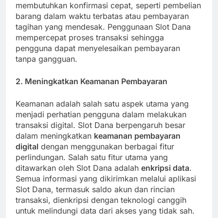
membutuhkan konfirmasi cepat, seperti pembelian
barang dalam waktu terbatas atau pembayaran
tagihan yang mendesak. Penggunaan Slot Dana
mempercepat proses transaksi sehingga
pengguna dapat menyelesaikan pembayaran
tanpa gangguan.
2. Meningkatkan Keamanan Pembayaran
Keamanan adalah salah satu aspek utama yang
menjadi perhatian pengguna dalam melakukan
transaksi digital. Slot Dana berpengaruh besar
dalam meningkatkan
keamanan pembayaran
digital
dengan menggunakan berbagai fitur
perlindungan. Salah satu fitur utama yang
ditawarkan oleh Slot Dana adalah
enkripsi data
.
Semua informasi yang dikirimkan melalui aplikasi
Slot Dana, termasuk saldo akun dan rincian
transaksi, dienkripsi dengan teknologi canggih
untuk melindungi data dari akses yang tidak sah.