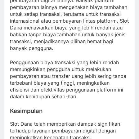
pembayaran digital lainnya. Banyak platform
pembayaran lainnya mengenakan biaya tambahan
untuk setiap transaksi, terutama untuk transaksi
internasional atau pembayaran lintas platform. Slot
Dana menawarkan biaya yang lebih rendah atau
bahkan tanpa biaya tambahan untuk banyak jenis
transaksi, menjadikannya pilihan hemat bagi
banyak pengguna.
Penggunaan biaya transaksi yang lebih rendah
memungkinkan pengguna untuk melakukan
pembayaran atau transfer uang lebih sering tanpa
terbebani biaya yang tinggi, meningkatkan
efisiensi dan efektivitas penggunaan platform ini
dalam kehidupan sehari-hari.
Kesimpulan
Slot Dana telah memberikan dampak signifikan
terhadap layanan pembayaran digital dengan
meningkatkan kecepatan transaksi,