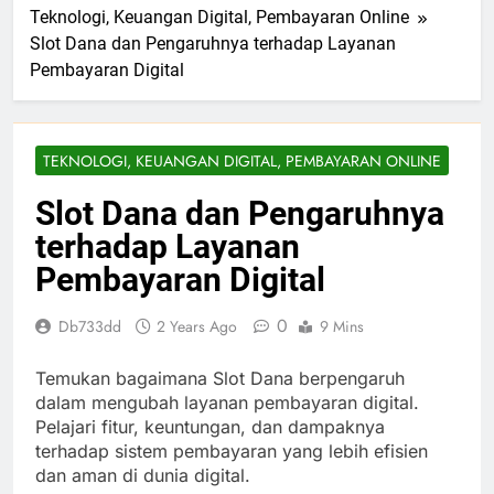
Teknologi, Keuangan Digital, Pembayaran Online
Slot Dana dan Pengaruhnya terhadap Layanan
Pembayaran Digital
TEKNOLOGI, KEUANGAN DIGITAL, PEMBAYARAN ONLINE
Slot Dana dan Pengaruhnya
terhadap Layanan
Pembayaran Digital
0
Db733dd
2 Years Ago
9 Mins
Temukan bagaimana Slot Dana berpengaruh
dalam mengubah layanan pembayaran digital.
Pelajari fitur, keuntungan, dan dampaknya
terhadap sistem pembayaran yang lebih efisien
dan aman di dunia digital.