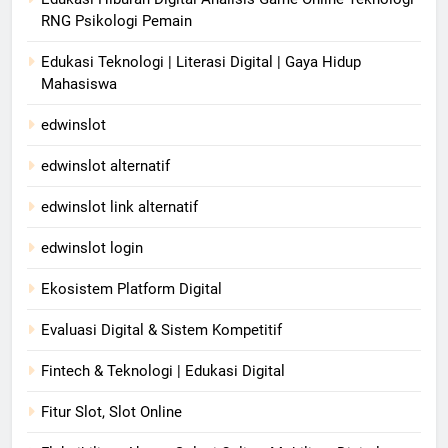
RNG Psikologi Pemain
Edukasi Teknologi | Literasi Digital | Gaya Hidup
Mahasiswa
edwinslot
edwinslot alternatif
edwinslot link alternatif
edwinslot login
Ekosistem Platform Digital
Evaluasi Digital & Sistem Kompetitif
Fintech & Teknologi | Edukasi Digital
Fitur Slot, Slot Online