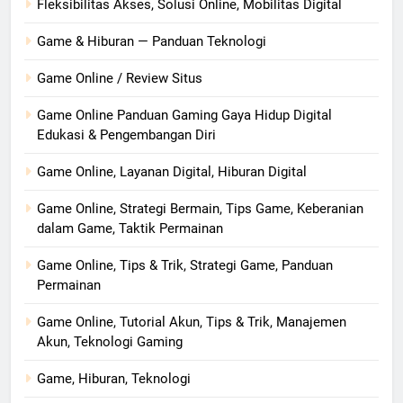
Fleksibilitas Akses, Solusi Online, Mobilitas Digital
Game & Hiburan — Panduan Teknologi
Game Online / Review Situs
Game Online Panduan Gaming Gaya Hidup Digital
Edukasi & Pengembangan Diri
Game Online, Layanan Digital, Hiburan Digital
Game Online, Strategi Bermain, Tips Game, Keberanian
dalam Game, Taktik Permainan
Game Online, Tips & Trik, Strategi Game, Panduan
Permainan
Game Online, Tutorial Akun, Tips & Trik, Manajemen
Akun, Teknologi Gaming
Game, Hiburan, Teknologi