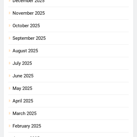
December 2025
November 2025
October 2025
September 2025
August 2025
July 2025
June 2025
May 2025
April 2025
March 2025
February 2025