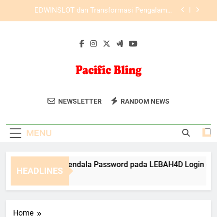
Skip
LEBAH4D dan Transformasi Pengalaman
to
Pengguna di Era Digital
content
KAYA787 dan Transformasi Pengalaman
Pengguna di Era Digital
Cara Mengatasi Kendala Password pada
LEBAH4D Login dengan Aman
EDWINSLOT dan Transformasi Pengalaman
Pengguna di Era Digital
Pacific Bling
Perhiasan Mewah Dan Aksesori Elegan
LEBAH4D dan Transformasi Pengalaman
NEWSLETTER
RANDOM NEWS
Pengguna di Era Digital
Untuk Penampilan Glamor Dari Pacific
KAYA787 dan Transformasi Pengalaman
Bling. Koleksi Eksklusif Untuk Anda.
Pengguna di Era Digital
MENU
ra Mengatasi Kendala Password pada LEBAH4D Login denga
HEADLINES
Weeks Ago
Home