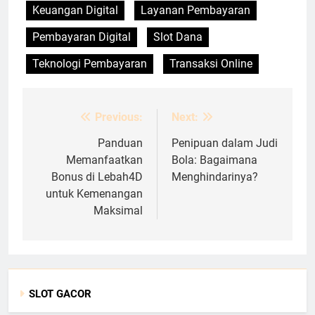
Keuangan Digital
Layanan Pembayaran
Pembayaran Digital
Slot Dana
Teknologi Pembayaran
Transaksi Online
Previous:
Next:
Post
navigation
Panduan
Penipuan dalam Judi
Memanfaatkan
Bola: Bagaimana
Bonus di Lebah4D
Menghindarinya?
untuk Kemenangan
Maksimal
SLOT GACOR