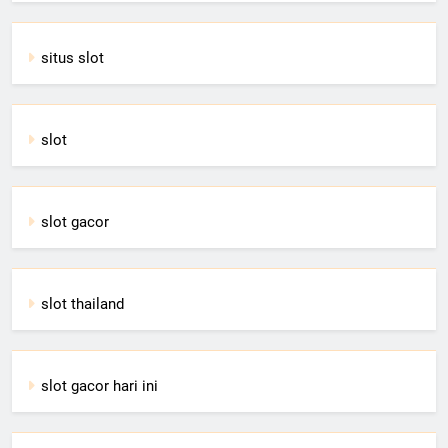
situs slot
slot
slot gacor
slot thailand
slot gacor hari ini