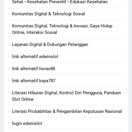
Sehat • Kesehatan Preventif • Edukasi Kesehatan
Komunitas Digital & Teknologi Sosial
Komunitas Digital, Teknologi & Inovasi, Gaya Hidup
Online, Interaksi Sosial
Layanan Digital & Dukungan Pelanggan
link alternatif edwinslot
link alternatif horas88
link alternatif kaya787
Literasi Hiburan Digital, Kontrol Diri Pengguna, Panduan
Slot Online
Literasi Probabilitas & Pengambilan Keputusan Rasional
login edwinslot