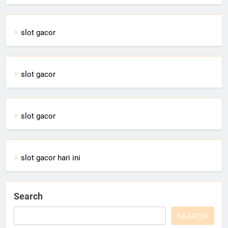
slot gacor
slot gacor
slot gacor
slot gacor hari ini
Search
SEARCH