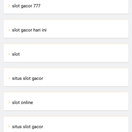
slot gacor 777
slot gacor hari ini
slot
situs slot gacor
slot online
situs slot gacor