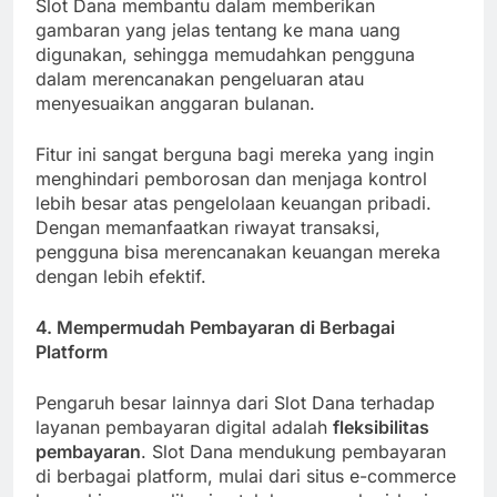
Slot Dana membantu dalam memberikan
gambaran yang jelas tentang ke mana uang
digunakan, sehingga memudahkan pengguna
dalam merencanakan pengeluaran atau
menyesuaikan anggaran bulanan.
Fitur ini sangat berguna bagi mereka yang ingin
menghindari pemborosan dan menjaga kontrol
lebih besar atas pengelolaan keuangan pribadi.
Dengan memanfaatkan riwayat transaksi,
pengguna bisa merencanakan keuangan mereka
dengan lebih efektif.
4. Mempermudah Pembayaran di Berbagai
Platform
Pengaruh besar lainnya dari Slot Dana terhadap
layanan pembayaran digital adalah
fleksibilitas
pembayaran
. Slot Dana mendukung pembayaran
di berbagai platform, mulai dari situs e-commerce