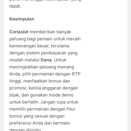
tepat.
Kesimpulan
Corlaslot
memberikan banyak
peluang bagi pemain untuk meraih
kemenangan besar, terutama
dengan sistem pembayaran yang
mudah melalui
Dana
. Untuk
meningkatkan peluang menang
Anda, pilih permainan dengan RTP
tinggi, manfaatkan bonus dan
promosi, kelola anggaran dengan
bijak, dan gunakan mode demo
untuk berlatih. Jangan lupa untuk
memilih permainan dengan fitur
bonus yang sesuai dengan
preferensi Anda dan bermain
dengan disiplin.