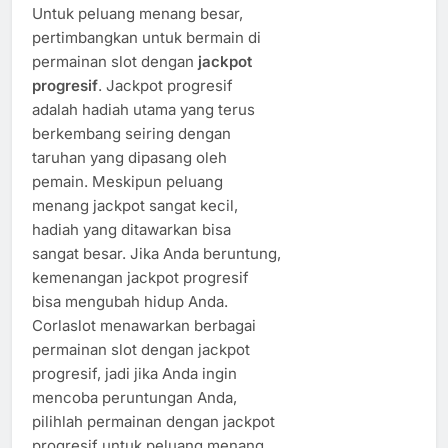
Untuk peluang menang besar,
pertimbangkan untuk bermain di
permainan slot dengan
jackpot
progresif
. Jackpot progresif
adalah hadiah utama yang terus
berkembang seiring dengan
taruhan yang dipasang oleh
pemain. Meskipun peluang
menang jackpot sangat kecil,
hadiah yang ditawarkan bisa
sangat besar. Jika Anda beruntung,
kemenangan jackpot progresif
bisa mengubah hidup Anda.
Corlaslot menawarkan berbagai
permainan slot dengan jackpot
progresif, jadi jika Anda ingin
mencoba peruntungan Anda,
pilihlah permainan dengan jackpot
progresif untuk peluang menang