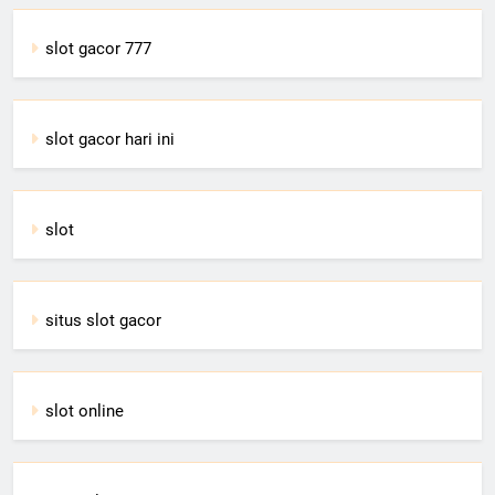
slot gacor 777
slot gacor hari ini
slot
situs slot gacor
slot online