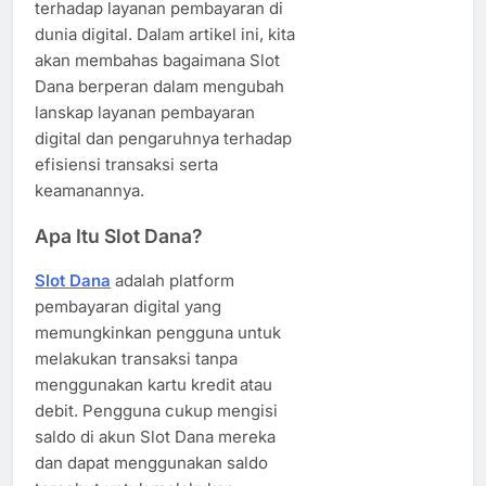
terhadap layanan pembayaran di
dunia digital. Dalam artikel ini, kita
akan membahas bagaimana Slot
Dana berperan dalam mengubah
lanskap layanan pembayaran
digital dan pengaruhnya terhadap
efisiensi transaksi serta
keamanannya.
Apa Itu Slot Dana?
Slot Dana
adalah platform
pembayaran digital yang
memungkinkan pengguna untuk
melakukan transaksi tanpa
menggunakan kartu kredit atau
debit. Pengguna cukup mengisi
saldo di akun Slot Dana mereka
dan dapat menggunakan saldo