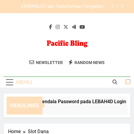
Skip
LEBAH4D dan Transformasi Pengalaman
to
Pengguna di Era Digital
content
KAYA787 dan Transformasi Pengalaman
Pengguna di Era Digital
Cara Mengatasi Kendala Password pada
LEBAH4D Login dengan Aman
EDWINSLOT dan Transformasi Pengalaman
Pengguna di Era Digital
Pacific Bling
Perhiasan Mewah Dan Aksesori Elegan
LEBAH4D dan Transformasi Pengalaman
NEWSLETTER
RANDOM NEWS
Pengguna di Era Digital
Untuk Penampilan Glamor Dari Pacific
KAYA787 dan Transformasi Pengalaman
Bling. Koleksi Eksklusif Untuk Anda.
Pengguna di Era Digital
MENU
ra Mengatasi Kendala Password pada LEBAH4D Login denga
HEADLINES
Weeks Ago
Home
Slot Dana