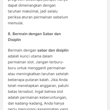
dapat dimenangkan dengan
taruhan maksimal, jadi selalu
periksa aturan permainan sebelum
memulai.
8.
Bermain dengan Sabar dan
Disiplin
Bermain dengan
sabar dan disiplin
adalah kunci utama dalam
permainan slot. Jangan terburu-
buru untuk mengganti permainan
atau meningkatkan taruhan setelah
beberapa putaran kalah. Jika Anda
telah menetapkan anggaran, patuhi
batas tersebut. Ingat bahwa slot
adalah permainan keberuntungan,
dan kadang-kadang, Anda hanya
perlu menunggu kesempatan yang