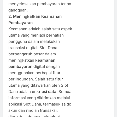
menyelesaikan pembayaran tanpa
gangguan.
2. Meningkatkan Keamanan
Pembayaran
Keamanan adalah salah satu aspek
utama yang menjadi perhatian
pengguna dalam melakukan
transaksi digital. Slot Dana
berpengaruh besar dalam
meningkatkan
keamanan
pembayaran digital
dengan
menggunakan berbagai fitur
perlindungan. Salah satu fitur
utama yang ditawarkan oleh Slot
Dana adalah
enkripsi data
. Semua
informasi yang dikirimkan melalui
aplikasi Slot Dana, termasuk saldo
akun dan rincian transaksi,
dienkripsi dengan teknologi