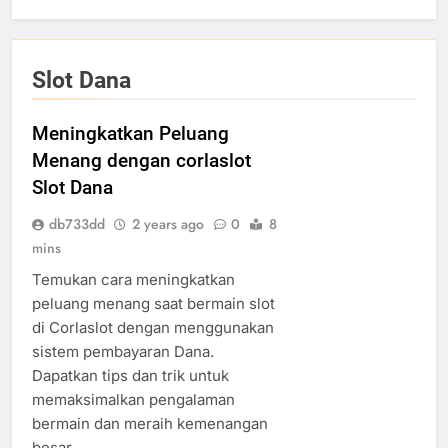
Slot Dana
Meningkatkan Peluang
Menang dengan corlaslot
Slot Dana
db733dd
2 years ago
0
8
mins
Temukan cara meningkatkan
peluang menang saat bermain slot
di Corlaslot dengan menggunakan
sistem pembayaran Dana.
Dapatkan tips dan trik untuk
memaksimalkan pengalaman
bermain dan meraih kemenangan
besar.