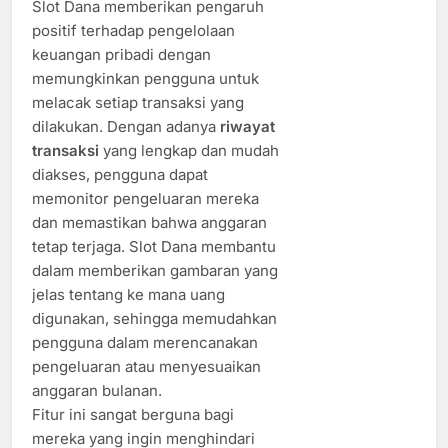
Slot Dana memberikan pengaruh
positif terhadap pengelolaan
keuangan pribadi dengan
memungkinkan pengguna untuk
melacak setiap transaksi yang
dilakukan. Dengan adanya
riwayat
transaksi
yang lengkap dan mudah
diakses, pengguna dapat
memonitor pengeluaran mereka
dan memastikan bahwa anggaran
tetap terjaga. Slot Dana membantu
dalam memberikan gambaran yang
jelas tentang ke mana uang
digunakan, sehingga memudahkan
pengguna dalam merencanakan
pengeluaran atau menyesuaikan
anggaran bulanan.
Fitur ini sangat berguna bagi
mereka yang ingin menghindari