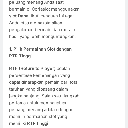
peluang menang Anda saat
bermain di Corlaslot menggunakan
slot Dana
. Ikuti panduan ini agar
Anda bisa memaksimalkan
pengalaman bermain dan meraih
hasil yang lebih menguntungkan.
1.
Pilih Permainan Slot dengan
RTP Tinggi
RTP (Return to Player)
adalah
persentase kemenangan yang
dapat diharapkan pemain dari total
taruhan yang dipasang dalam
jangka panjang. Salah satu langkah
pertama untuk meningkatkan
peluang menang adalah dengan
memilih permainan slot yang
memiliki
RTP tinggi
.