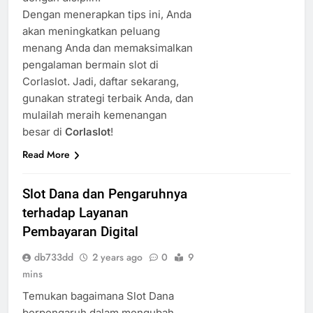
Dengan menerapkan tips ini, Anda
akan meningkatkan peluang
menang Anda dan memaksimalkan
pengalaman bermain slot di
Corlaslot. Jadi, daftar sekarang,
gunakan strategi terbaik Anda, dan
mulailah meraih kemenangan
besar di
Corlaslot
!
Read More
Slot Dana dan Pengaruhnya
terhadap Layanan
Pembayaran Digital
db733dd
2 years ago
0
9
mins
Temukan bagaimana Slot Dana
berpengaruh dalam mengubah