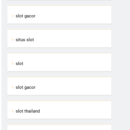
slot gacor
situs slot
slot
slot gacor
slot thailand