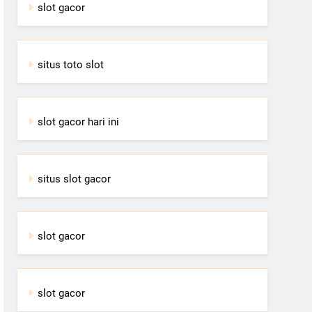
slot gacor
situs toto slot
slot gacor hari ini
situs slot gacor
slot gacor
slot gacor