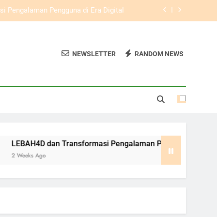
 Pengalaman Pengguna di Era Digital
i Pengalaman Pengguna di Era Digital
i Pengalaman Pengguna di Era Digital
NEWSLETTER
RANDOM NEWS
ord pada LEBAH4D Login dengan Aman
ic Bling. Koleksi Eksklusif Untuk Anda.
 Pengalaman Pengguna di Era Digital
i Pengalaman Pengguna di Era Digital
i Pengalaman Pengguna di Era Digital
4D dan Transformasi Pengalaman Pengguna di Era Digital
s Ago