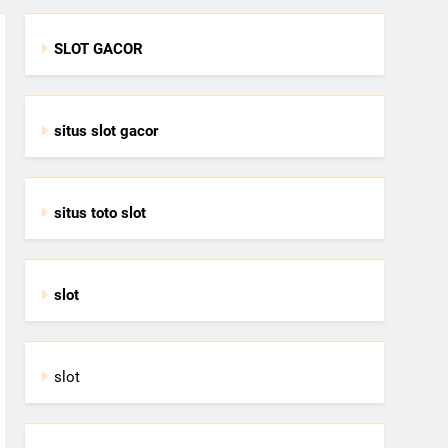
SLOT GACOR
situs slot gacor
situs toto slot
slot
slot