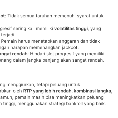
ot
: Tidak semua taruhan memenuhi syarat untuk
ogresif sering kali memiliki
volatilitas tinggi
, yang
terjadi.
: Pemain harus menetapkan anggaran dan tidak
engan harapan memenangkan jackpot.
angat rendah
: Hindari slot progresif yang memiliki
enang dalam jangka panjang akan sangat rendah.
ng menggiurkan, tetapi peluang untuk
babkan oleh
RTP yang lebih rendah, kombinasi langka,
Namun, pemain masih bisa meningkatkan peluang
 tinggi, menggunakan strategi bankroll yang baik,