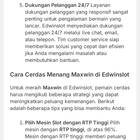
Dukungan Pelanggan 24/7
Layanan
dukungan pelanggan yang responsif sangat
penting untuk pengalaman bermain yang
lancar. Edwinslot menyediakan dukungan
pelanggan 24/7 melalui live chat, email,
atau telepon. Tim customer service siap
memberikan solusi yang cepat dan efisien
jika Anda mengalami masalah atau
membutuhkan bantuan.
Cara Cerdas Menang Maxwin di Edwinslot
Untuk meraih
Maxwin
di Edwinslot, pemain cerdas
harus mengikuti beberapa strategi yang dapat
meningkatkan peluang kemenangan. Berikut
adalah beberapa tips yang bisa membantu Anda:
Pilih Mesin Slot dengan RTP Tinggi
Pilih
mesin dengan
RTP tinggi
, di atas 96%.
Mesin dengan RTP tinggi memberi peluang