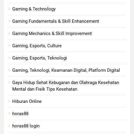
Gaming & Technology
Gaming Fundamentals & Skill Enhancement
Gaming Mechanics & Skill Improvement
Gaming, Esports, Culture
Gaming, Esports, Teknologi
Gaming, Teknologi, Keamanan Digital, Platform Digital
Gaya Hidup Sehat Kebugaran dan Olahraga Kesehatan
Mental dan Fisik Tips Kesehatan
Hiburan Online
horas88
horas88 login