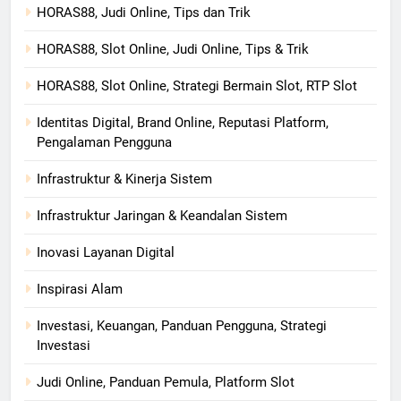
HORAS88, Judi Online, Tips dan Trik
HORAS88, Slot Online, Judi Online, Tips & Trik
HORAS88, Slot Online, Strategi Bermain Slot, RTP Slot
Identitas Digital, Brand Online, Reputasi Platform,
Pengalaman Pengguna
Infrastruktur & Kinerja Sistem
Infrastruktur Jaringan & Keandalan Sistem
Inovasi Layanan Digital
Inspirasi Alam
Investasi, Keuangan, Panduan Pengguna, Strategi
Investasi
Judi Online, Panduan Pemula, Platform Slot