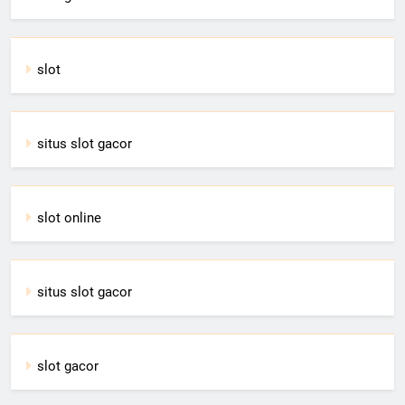
slot
situs slot gacor
slot online
situs slot gacor
slot gacor