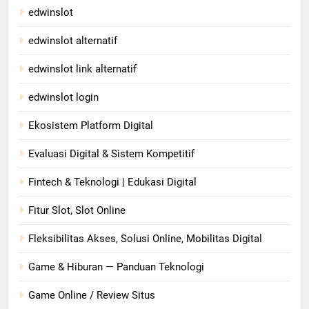
edwinslot
edwinslot alternatif
edwinslot link alternatif
edwinslot login
Ekosistem Platform Digital
Evaluasi Digital & Sistem Kompetitif
Fintech & Teknologi | Edukasi Digital
Fitur Slot, Slot Online
Fleksibilitas Akses, Solusi Online, Mobilitas Digital
Game & Hiburan — Panduan Teknologi
Game Online / Review Situs