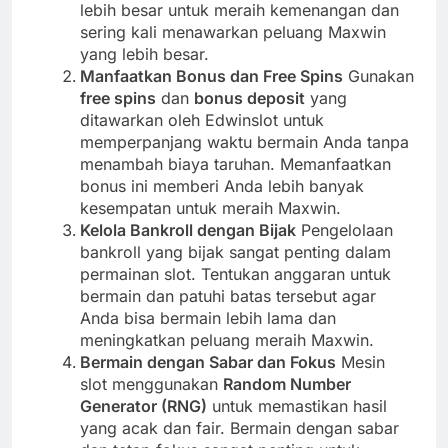
lebih besar untuk meraih kemenangan dan
sering kali menawarkan peluang Maxwin
yang lebih besar.
Manfaatkan Bonus dan Free Spins
Gunakan
free spins
dan
bonus deposit
yang
ditawarkan oleh Edwinslot untuk
memperpanjang waktu bermain Anda tanpa
menambah biaya taruhan. Memanfaatkan
bonus ini memberi Anda lebih banyak
kesempatan untuk meraih Maxwin.
Kelola Bankroll dengan Bijak
Pengelolaan
bankroll yang bijak sangat penting dalam
permainan slot. Tentukan anggaran untuk
bermain dan patuhi batas tersebut agar
Anda bisa bermain lebih lama dan
meningkatkan peluang meraih Maxwin.
Bermain dengan Sabar dan Fokus
Mesin
slot menggunakan
Random Number
Generator (RNG)
untuk memastikan hasil
yang acak dan fair. Bermain dengan sabar