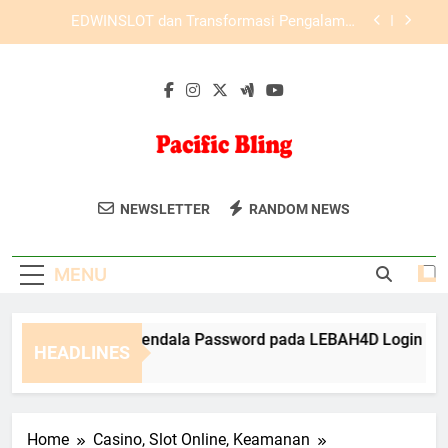
Skip
LEBAH4D dan Transformasi Pengalaman
to
Pengguna di Era Digital
content
KAYA787 dan Transformasi Pengalaman
Pengguna di Era Digital
Cara Mengatasi Kendala Password pada
LEBAH4D Login dengan Aman
EDWINSLOT dan Transformasi Pengalaman
Pengguna di Era Digital
Pacific Bling
Perhiasan Mewah Dan Aksesori Elegan
LEBAH4D dan Transformasi Pengalaman
NEWSLETTER
RANDOM NEWS
Pengguna di Era Digital
Untuk Penampilan Glamor Dari Pacific
KAYA787 dan Transformasi Pengalaman
Bling. Koleksi Eksklusif Untuk Anda.
Pengguna di Era Digital
MENU
ra Mengatasi Kendala Password pada LEBAH4D Login denga
HEADLINES
Weeks Ago
Home
Casino, Slot Online, Keamanan