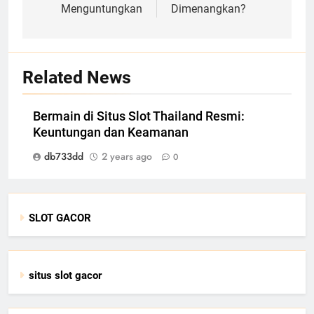
Menguntungkan
Dimenangkan?
Related News
Bermain di Situs Slot Thailand Resmi:
Keuntungan dan Keamanan
db733dd
2 years ago
0
SLOT GACOR
situs slot gacor