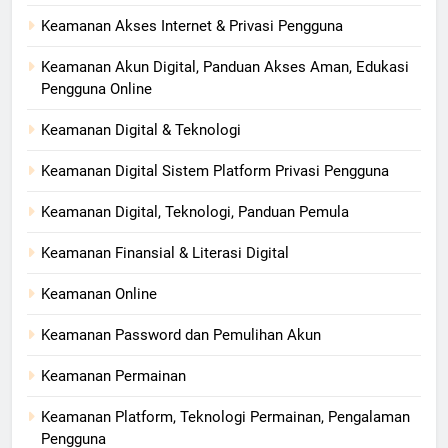
Keamanan Akses Internet & Privasi Pengguna
Keamanan Akun Digital, Panduan Akses Aman, Edukasi
Pengguna Online
Keamanan Digital & Teknologi
Keamanan Digital Sistem Platform Privasi Pengguna
Keamanan Digital, Teknologi, Panduan Pemula
Keamanan Finansial & Literasi Digital
Keamanan Online
Keamanan Password dan Pemulihan Akun
Keamanan Permainan
Keamanan Platform, Teknologi Permainan, Pengalaman
Pengguna