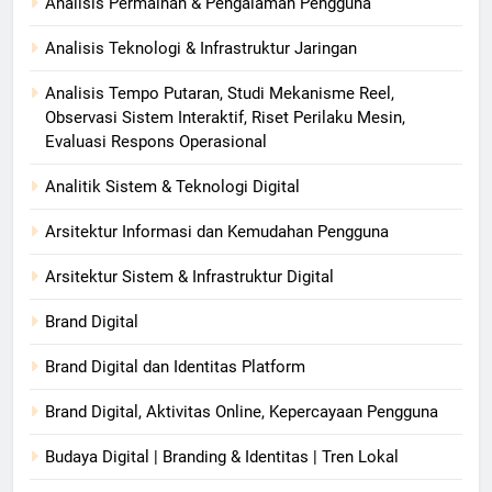
Analisis Permainan & Pengalaman Pengguna
Analisis Teknologi & Infrastruktur Jaringan
Analisis Tempo Putaran, Studi Mekanisme Reel,
Observasi Sistem Interaktif, Riset Perilaku Mesin,
Evaluasi Respons Operasional
Analitik Sistem & Teknologi Digital
Arsitektur Informasi dan Kemudahan Pengguna
Arsitektur Sistem & Infrastruktur Digital
Brand Digital
Brand Digital dan Identitas Platform
Brand Digital, Aktivitas Online, Kepercayaan Pengguna
Budaya Digital | Branding & Identitas | Tren Lokal