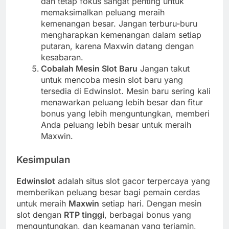
dan tetap fokus sangat penting untuk
memaksimalkan peluang meraih
kemenangan besar. Jangan terburu-buru
mengharapkan kemenangan dalam setiap
putaran, karena Maxwin datang dengan
kesabaran.
Cobalah Mesin Slot Baru
Jangan takut
untuk mencoba mesin slot baru yang
tersedia di Edwinslot. Mesin baru sering kali
menawarkan peluang lebih besar dan fitur
bonus yang lebih menguntungkan, memberi
Anda peluang lebih besar untuk meraih
Maxwin.
Kesimpulan
Edwinslot
adalah situs slot gacor terpercaya yang
memberikan peluang besar bagi pemain cerdas
untuk meraih
Maxwin
setiap hari. Dengan mesin
slot dengan
RTP tinggi
, berbagai bonus yang
menguntungkan, dan keamanan yang terjamin,