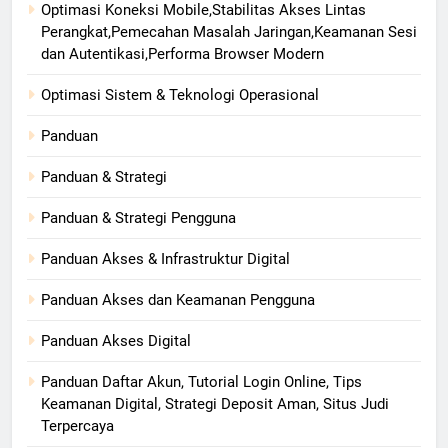
Optimasi Koneksi Mobile,Stabilitas Akses Lintas
Perangkat,Pemecahan Masalah Jaringan,Keamanan Sesi
dan Autentikasi,Performa Browser Modern
Optimasi Sistem & Teknologi Operasional
Panduan
Panduan & Strategi
Panduan & Strategi Pengguna
Panduan Akses & Infrastruktur Digital
Panduan Akses dan Keamanan Pengguna
Panduan Akses Digital
Panduan Daftar Akun, Tutorial Login Online, Tips
Keamanan Digital, Strategi Deposit Aman, Situs Judi
Terpercaya