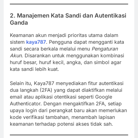
2.
Manajemen Kata Sandi dan Autentikasi
Ganda
Keamanan akun menjadi prioritas utama dalam
sistem
kaya787
. Pengguna dapat mengganti kata
sandi secara berkala melalui menu
Pengaturan
Akun
. Disarankan untuk menggunakan kombinasi
huruf besar, huruf kecil, angka, dan simbol agar
kata sandi lebih kuat.
Selain itu, Kaya787 menyediakan fitur autentikasi
dua langkah (2FA) yang dapat diaktifkan melalui
email atau aplikasi otentikasi seperti Google
Authenticator. Dengan mengaktifkan 2FA, setiap
upaya login dari perangkat baru akan memerlukan
kode verifikasi tambahan, menambah lapisan
keamanan terhadap potensi akses tidak sah.