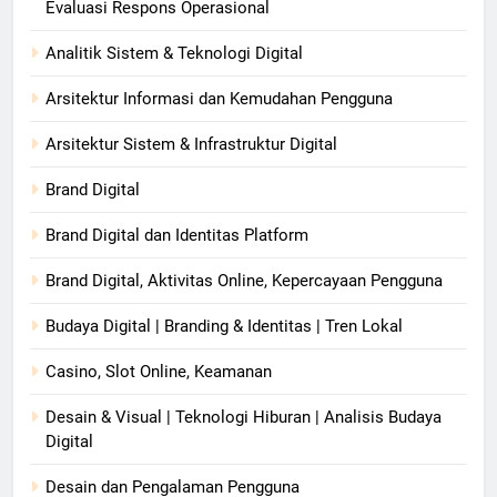
Evaluasi Respons Operasional
Analitik Sistem & Teknologi Digital
Arsitektur Informasi dan Kemudahan Pengguna
Arsitektur Sistem & Infrastruktur Digital
Brand Digital
Brand Digital dan Identitas Platform
Brand Digital, Aktivitas Online, Kepercayaan Pengguna
Budaya Digital | Branding & Identitas | Tren Lokal
Casino, Slot Online, Keamanan
Desain & Visual | Teknologi Hiburan | Analisis Budaya
Digital
Desain dan Pengalaman Pengguna