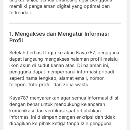
memiliki pengalaman digital yang optimal dan
terkendali.
1.
Mengakses dan Mengatur Informasi
Profil
Setelah berhasil login ke akun Kaya787, pengguna
dapat langsung mengakses halaman profil melalui
ikon akun di sudut kanan atas. Di halaman ini,
pengguna dapat memperbarui informasi pribadi
seperti nama lengkap, alamat email, nomor
telepon, foto profil, dan zona waktu.
Kaya787 menyarankan agar semua informasi diisi
dengan benar untuk mendukung kelancaran
komunikasi dan verifikasi saat dibutuhkan.
Informasi ini disimpan dengan enkripsi dan tidak
dibagikan ke pihak ketiga tanpa izin pengguna.