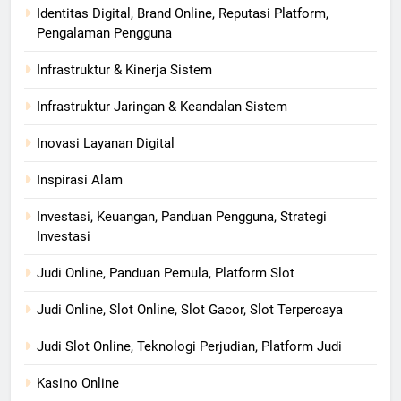
Identitas Digital, Brand Online, Reputasi Platform,
Pengalaman Pengguna
Infrastruktur & Kinerja Sistem
Infrastruktur Jaringan & Keandalan Sistem
Inovasi Layanan Digital
Inspirasi Alam
Investasi, Keuangan, Panduan Pengguna, Strategi
Investasi
Judi Online, Panduan Pemula, Platform Slot
Judi Online, Slot Online, Slot Gacor, Slot Terpercaya
Judi Slot Online, Teknologi Perjudian, Platform Judi
Kasino Online