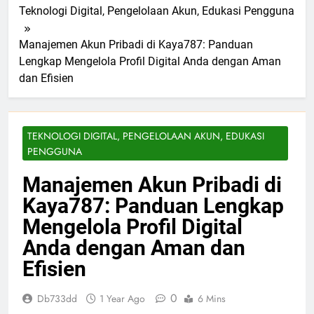
Teknologi Digital, Pengelolaan Akun, Edukasi Pengguna
Manajemen Akun Pribadi di Kaya787: Panduan
Lengkap Mengelola Profil Digital Anda dengan Aman
dan Efisien
TEKNOLOGI DIGITAL, PENGELOLAAN AKUN, EDUKASI
PENGGUNA
Manajemen Akun Pribadi di
Kaya787: Panduan Lengkap
Mengelola Profil Digital
Anda dengan Aman dan
Efisien
0
Db733dd
1 Year Ago
6 Mins