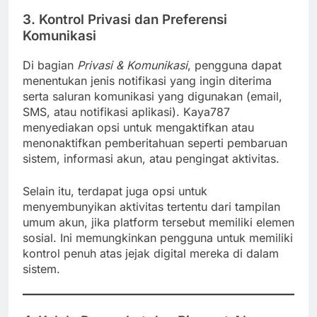
3.
Kontrol Privasi dan Preferensi
Komunikasi
Di bagian
Privasi & Komunikasi
, pengguna dapat
menentukan jenis notifikasi yang ingin diterima
serta saluran komunikasi yang digunakan (email,
SMS, atau notifikasi aplikasi). Kaya787
menyediakan opsi untuk mengaktifkan atau
menonaktifkan pemberitahuan seperti pembaruan
sistem, informasi akun, atau pengingat aktivitas.
Selain itu, terdapat juga opsi untuk
menyembunyikan aktivitas tertentu dari tampilan
umum akun, jika platform tersebut memiliki elemen
sosial. Ini memungkinkan pengguna untuk memiliki
kontrol penuh atas jejak digital mereka di dalam
sistem.