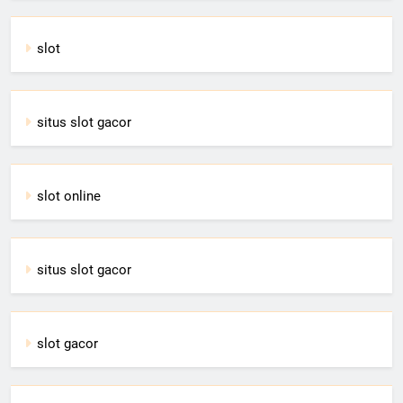
slot
situs slot gacor
slot online
situs slot gacor
slot gacor