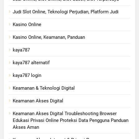
Judi Slot Online, Teknologi Perjudian, Platform Judi
Kasino Online
Kasino Online, Keamanan, Panduan
kaya787
kaya787 alternatif
kaya787 login
Keamanan & Teknologi Digital
Keamanan Akses Digital
Keamanan Akses Digital Troubleshooting Browser
Edukasi Privasi Online Proteksi Data Pengguna Panduan
Akses Aman