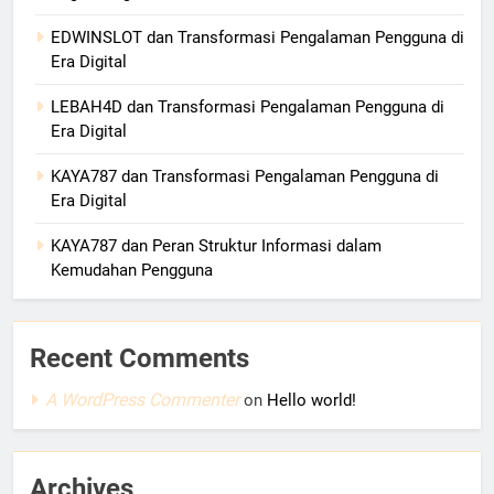
EDWINSLOT dan Transformasi Pengalaman Pengguna di
Era Digital
LEBAH4D dan Transformasi Pengalaman Pengguna di
Era Digital
KAYA787 dan Transformasi Pengalaman Pengguna di
Era Digital
KAYA787 dan Peran Struktur Informasi dalam
Kemudahan Pengguna
Recent Comments
A WordPress Commenter
on
Hello world!
Archives