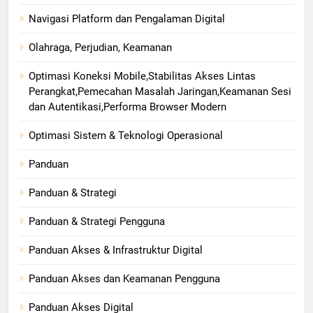
Navigasi Platform dan Pengalaman Digital
Olahraga, Perjudian, Keamanan
Optimasi Koneksi Mobile,Stabilitas Akses Lintas
Perangkat,Pemecahan Masalah Jaringan,Keamanan Sesi
dan Autentikasi,Performa Browser Modern
Optimasi Sistem & Teknologi Operasional
Panduan
Panduan & Strategi
Panduan & Strategi Pengguna
Panduan Akses & Infrastruktur Digital
Panduan Akses dan Keamanan Pengguna
Panduan Akses Digital