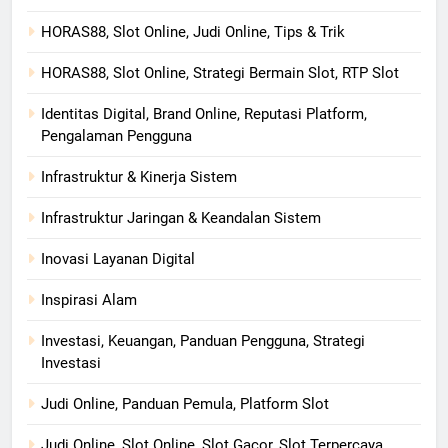
HORAS88, Slot Online, Judi Online, Tips & Trik
HORAS88, Slot Online, Strategi Bermain Slot, RTP Slot
Identitas Digital, Brand Online, Reputasi Platform,
Pengalaman Pengguna
Infrastruktur & Kinerja Sistem
Infrastruktur Jaringan & Keandalan Sistem
Inovasi Layanan Digital
Inspirasi Alam
Investasi, Keuangan, Panduan Pengguna, Strategi
Investasi
Judi Online, Panduan Pemula, Platform Slot
Judi Online, Slot Online, Slot Gacor, Slot Terpercaya