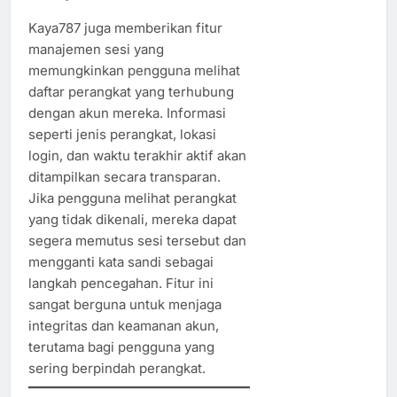
Kaya787 juga memberikan fitur
manajemen sesi yang
memungkinkan pengguna melihat
daftar perangkat yang terhubung
dengan akun mereka. Informasi
seperti jenis perangkat, lokasi
login, dan waktu terakhir aktif akan
ditampilkan secara transparan.
Jika pengguna melihat perangkat
yang tidak dikenali, mereka dapat
segera memutus sesi tersebut dan
mengganti kata sandi sebagai
langkah pencegahan. Fitur ini
sangat berguna untuk menjaga
integritas dan keamanan akun,
terutama bagi pengguna yang
sering berpindah perangkat.