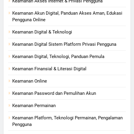
Keamanan Akses Internet & Privasi Pengguna
Keamanan Akun Digital, Panduan Akses Aman, Edukasi
Pengguna Online
Keamanan Digital & Teknologi
Keamanan Digital Sistem Platform Privasi Pengguna
Keamanan Digital, Teknologi, Panduan Pemula
Keamanan Finansial & Literasi Digital
Keamanan Online
Keamanan Password dan Pemulihan Akun
Keamanan Permainan
Keamanan Platform, Teknologi Permainan, Pengalaman
Pengguna