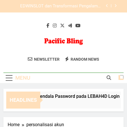
Skip
LEBAH4D dan Transformasi Pengalaman
to
Pengguna di Era Digital
content
KAYA787 dan Transformasi Pengalaman
Pengguna di Era Digital
Cara Mengatasi Kendala Password pada
LEBAH4D Login dengan Aman
EDWINSLOT dan Transformasi Pengalaman
Pengguna di Era Digital
Pacific Bling
Perhiasan Mewah Dan Aksesori Elegan
LEBAH4D dan Transformasi Pengalaman
NEWSLETTER
RANDOM NEWS
Pengguna di Era Digital
Untuk Penampilan Glamor Dari Pacific
KAYA787 dan Transformasi Pengalaman
Bling. Koleksi Eksklusif Untuk Anda.
Pengguna di Era Digital
MENU
ara Mengatasi Kendala Password pada LEBAH4D Login deng
HEADLINES
Weeks Ago
Home
personalisasi akun