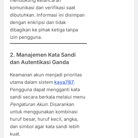
mendukung kelancaran
komunikasi dan verifikasi saat
dibutuhkan. Informasi ini disimpan
dengan enkripsi dan tidak
dibagikan ke pihak ketiga tanpa
izin pengguna.
2.
Manajemen Kata Sandi
dan Autentikasi Ganda
Keamanan akun menjadi prioritas
utama dalam sistem
kaya787
.
Pengguna dapat mengganti kata
sandi secara berkala melalui menu
Pengaturan Akun
. Disarankan
untuk menggunakan kombinasi
huruf besar, huruf kecil, angka,
dan simbol agar kata sandi lebih
kuat.