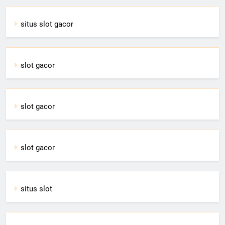
situs slot gacor
slot gacor
slot gacor
slot gacor
situs slot