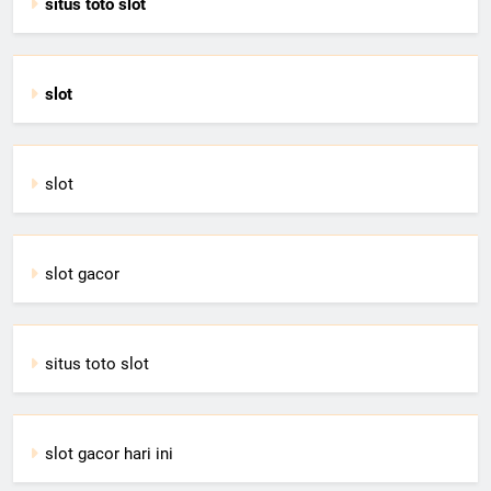
situs toto slot
slot
slot
slot gacor
situs toto slot
slot gacor hari ini