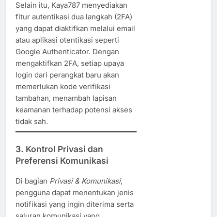
Selain itu, Kaya787 menyediakan
fitur autentikasi dua langkah (2FA)
yang dapat diaktifkan melalui email
atau aplikasi otentikasi seperti
Google Authenticator. Dengan
mengaktifkan 2FA, setiap upaya
login dari perangkat baru akan
memerlukan kode verifikasi
tambahan, menambah lapisan
keamanan terhadap potensi akses
tidak sah.
3.
Kontrol Privasi dan
Preferensi Komunikasi
Di bagian
Privasi & Komunikasi
,
pengguna dapat menentukan jenis
notifikasi yang ingin diterima serta
saluran komunikasi yang