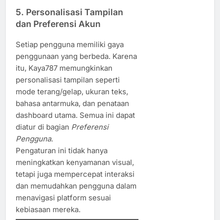
5.
Personalisasi Tampilan
dan Preferensi Akun
Setiap pengguna memiliki gaya
penggunaan yang berbeda. Karena
itu, Kaya787 memungkinkan
personalisasi tampilan seperti
mode terang/gelap, ukuran teks,
bahasa antarmuka, dan penataan
dashboard utama. Semua ini dapat
diatur di bagian
Preferensi
Pengguna
.
Pengaturan ini tidak hanya
meningkatkan kenyamanan visual,
tetapi juga mempercepat interaksi
dan memudahkan pengguna dalam
menavigasi platform sesuai
kebiasaan mereka.