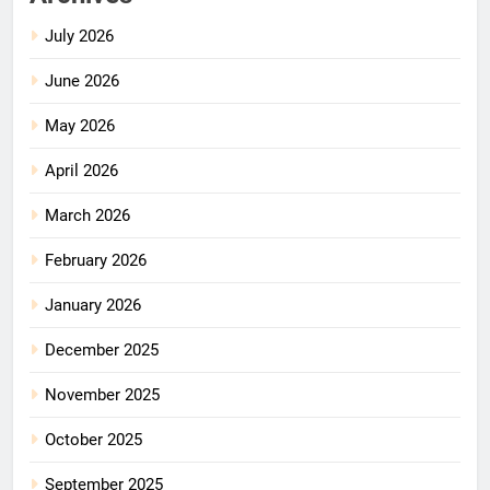
July 2026
June 2026
May 2026
April 2026
March 2026
February 2026
January 2026
December 2025
November 2025
October 2025
September 2025