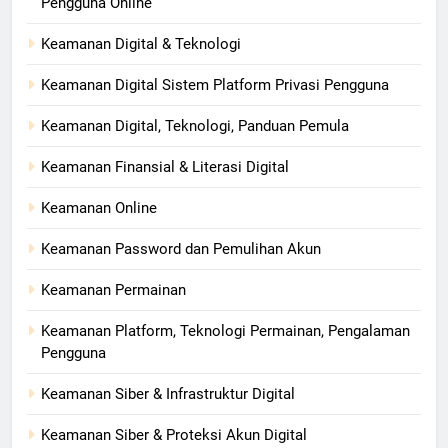
Pengguna Online
Keamanan Digital & Teknologi
Keamanan Digital Sistem Platform Privasi Pengguna
Keamanan Digital, Teknologi, Panduan Pemula
Keamanan Finansial & Literasi Digital
Keamanan Online
Keamanan Password dan Pemulihan Akun
Keamanan Permainan
Keamanan Platform, Teknologi Permainan, Pengalaman
Pengguna
Keamanan Siber & Infrastruktur Digital
Keamanan Siber & Proteksi Akun Digital