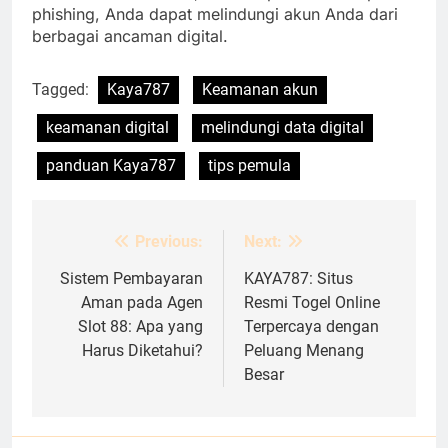
phishing, Anda dapat melindungi akun Anda dari
berbagai ancaman digital.
Tagged:
Kaya787
Keamanan akun
keamanan digital
melindungi data digital
panduan Kaya787
tips pemula
Previous:
Next:
Post
navigation
Sistem Pembayaran
KAYA787: Situs
Aman pada Agen
Resmi Togel Online
Slot 88: Apa yang
Terpercaya dengan
Harus Diketahui?
Peluang Menang
Besar