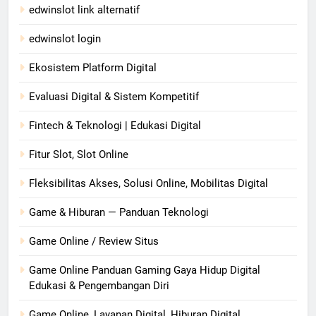
edwinslot link alternatif
edwinslot login
Ekosistem Platform Digital
Evaluasi Digital & Sistem Kompetitif
Fintech & Teknologi | Edukasi Digital
Fitur Slot, Slot Online
Fleksibilitas Akses, Solusi Online, Mobilitas Digital
Game & Hiburan — Panduan Teknologi
Game Online / Review Situs
Game Online Panduan Gaming Gaya Hidup Digital
Edukasi & Pengembangan Diri
Game Online, Layanan Digital, Hiburan Digital