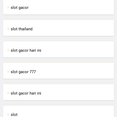
slot gacor
slot thailand
slot gacor hari ini
slot gacor 777
slot gacor hari ini
slot