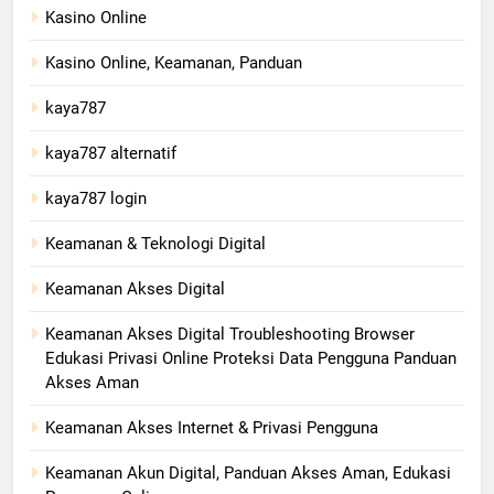
Kasino Online
Kasino Online, Keamanan, Panduan
kaya787
kaya787 alternatif
kaya787 login
Keamanan & Teknologi Digital
Keamanan Akses Digital
Keamanan Akses Digital Troubleshooting Browser
Edukasi Privasi Online Proteksi Data Pengguna Panduan
Akses Aman
Keamanan Akses Internet & Privasi Pengguna
Keamanan Akun Digital, Panduan Akses Aman, Edukasi