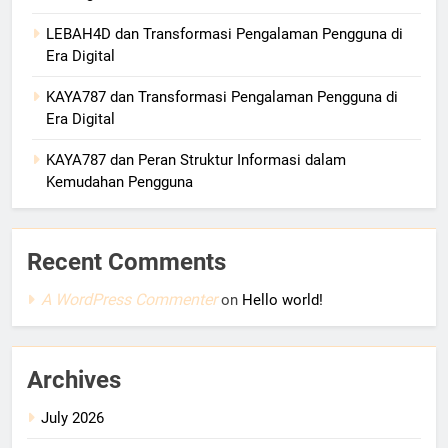
LEBAH4D dan Transformasi Pengalaman Pengguna di
Era Digital
KAYA787 dan Transformasi Pengalaman Pengguna di
Era Digital
KAYA787 dan Peran Struktur Informasi dalam
Kemudahan Pengguna
Recent Comments
A WordPress Commenter
on
Hello world!
Archives
July 2026