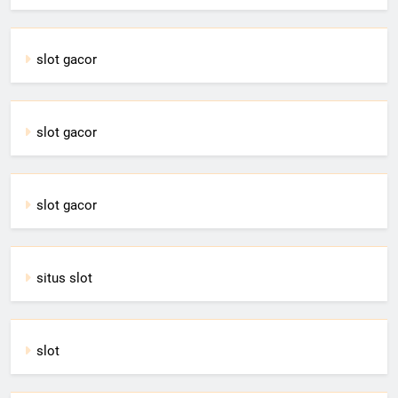
slot gacor
slot gacor
slot gacor
situs slot
slot