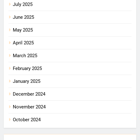
July 2025
June 2025
May 2025
April 2025
March 2025
February 2025
January 2025
December 2024
November 2024
October 2024