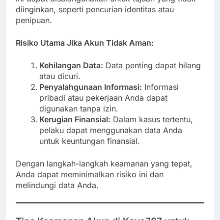
diinginkan, seperti pencurian identitas atau
penipuan.
Risiko Utama Jika Akun Tidak Aman:
Kehilangan Data:
Data penting dapat hilang
atau dicuri.
Penyalahgunaan Informasi:
Informasi
pribadi atau pekerjaan Anda dapat
digunakan tanpa izin.
Kerugian Finansial:
Dalam kasus tertentu,
pelaku dapat menggunakan data Anda
untuk keuntungan finansial.
Dengan langkah-langkah keamanan yang tepat,
Anda dapat meminimalkan risiko ini dan
melindungi data Anda.