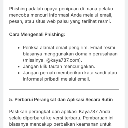
Phishing adalah upaya penipuan di mana pelaku
mencoba mencuri informasi Anda melalui email,
pesan, atau situs web palsu yang terlihat resmi.
Cara Mengenali Phishing:
Periksa alamat email pengirim. Email resmi
biasanya menggunakan domain perusahaan
(misalnya, @kaya787.com).
Jangan klik tautan mencurigakan.
Jangan pernah memberikan kata sandi atau
informasi pribadi melalui email.
5. Perbarui Perangkat dan Aplikasi Secara Rutin
Pastikan perangkat dan aplikasi Kaya787 Anda
selalu diperbarui ke versi terbaru. Pembaruan ini
biasanya mencakup perbaikan keamanan untuk