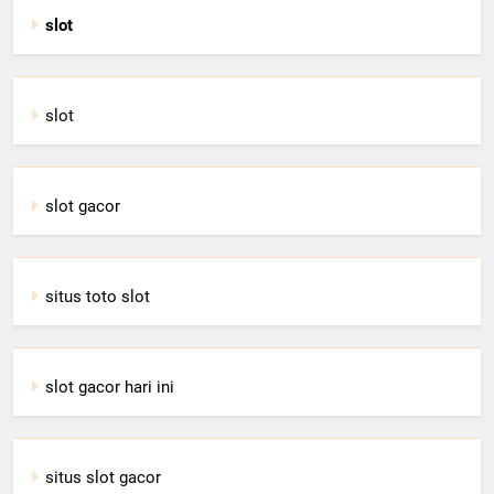
slot
slot
slot gacor
situs toto slot
slot gacor hari ini
situs slot gacor