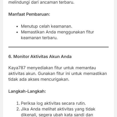
melindungi dari ancaman terbaru.
Manfaat Pembaruan:
Menutup celah keamanan.
Memastikan Anda menggunakan fitur
keamanan terbaru.
6. Monitor Aktivitas Akun Anda
Kaya787 menyediakan fitur untuk memantau
aktivitas akun. Gunakan fitur ini untuk memastikan
tidak ada akses mencurigakan.
Langkah-Langkah:
Periksa log aktivitas secara rutin.
Jika Anda melihat aktivitas yang tidak
dikenali, segera ubah kata sandi dan