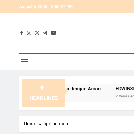
Skip
August 6, 2026
8:50:28 PM
to
content
Pac
Perhiasan 
rd pada LEBAH4D Login dengan Aman
EDWINSLOT dan T
2 Weeks Ago
HEADLINES
Home
tips pemula