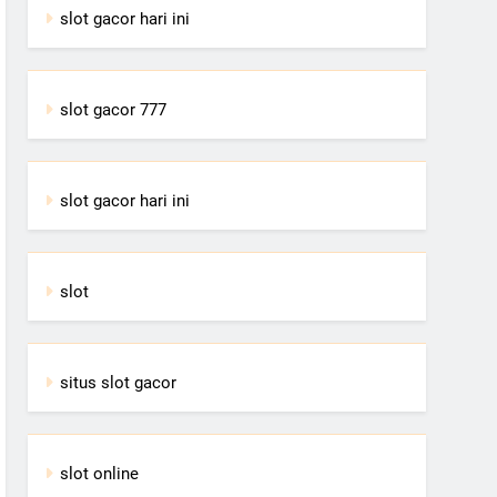
slot gacor hari ini
slot gacor 777
slot gacor hari ini
slot
situs slot gacor
slot online