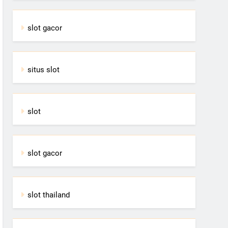
slot gacor
situs slot
slot
slot gacor
slot thailand