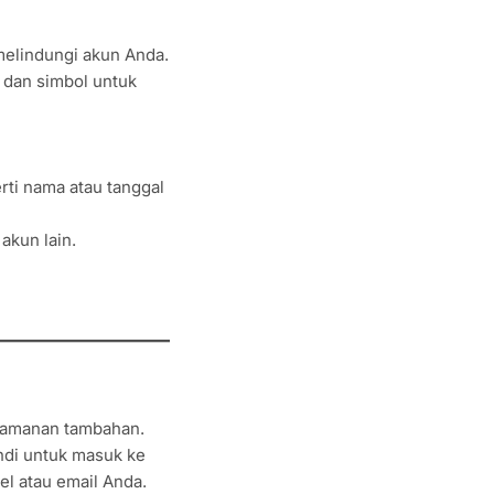
melindungi akun Anda.
, dan simbol untuk
rti nama atau tanggal
akun lain.
keamanan tambahan.
ndi untuk masuk ke
el atau email Anda.