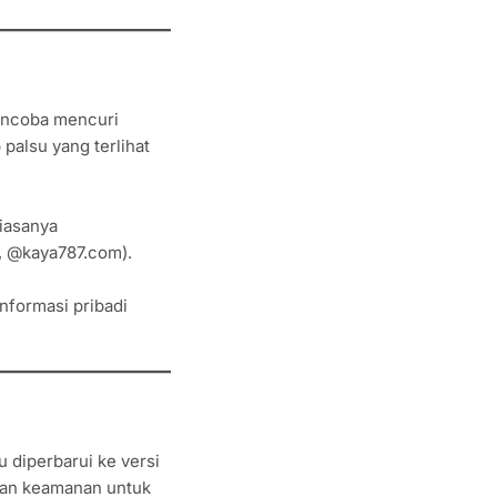
encoba mencuri
 palsu yang terlihat
biasanya
 @kaya787.com).
nformasi pribadi
u diperbarui ke versi
kan keamanan untuk