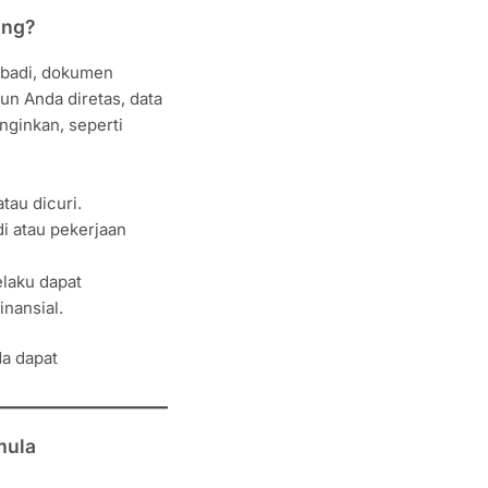
ing?
ibadi, dokumen
un Anda diretas, data
inginkan, seperti
tau dicuri.
i atau pekerjaan
elaku dapat
nansial.
a dapat
mula