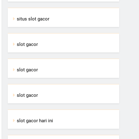
situs slot gacor
slot gacor
slot gacor
slot gacor
slot gacor hari ini