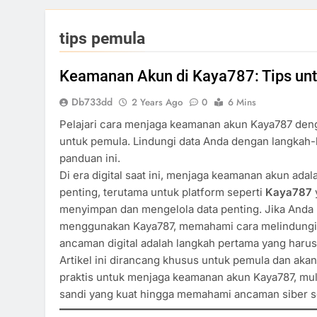
tips pemula
Keamanan Akun di Kaya787: Tips un
Db733dd
2 Years Ago
0
6 Mins
Pelajari cara menjaga keamanan akun Kaya787 den
untuk pemula. Lindungi data Anda dengan langkah-l
panduan ini.
Di era digital saat ini, menjaga keamanan akun adal
penting, terutama untuk platform seperti
Kaya787
menyimpan dan mengelola data penting. Jika Anda
menggunakan Kaya787, memahami cara melindungi 
ancaman digital adalah langkah pertama yang harus
Artikel ini dirancang khusus untuk pemula dan aka
praktis untuk menjaga keamanan akun Kaya787, mul
sandi yang kuat hingga memahami ancaman siber se