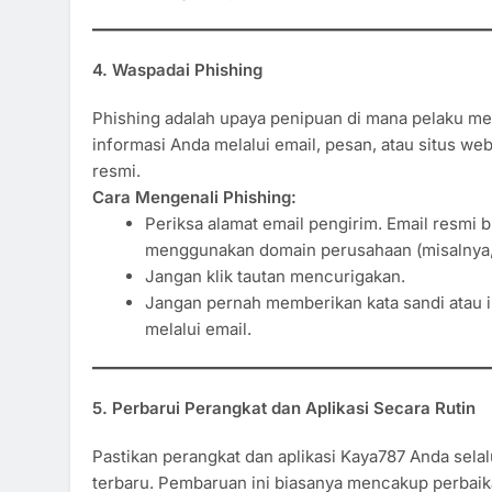
4. Waspadai Phishing
Phishing adalah upaya penipuan di mana pelaku m
informasi Anda melalui email, pesan, atau situs web
resmi.
Cara Mengenali Phishing:
Periksa alamat email pengirim. Email resmi 
menggunakan domain perusahaan (misalnya,
Jangan klik tautan mencurigakan.
Jangan pernah memberikan kata sandi atau i
melalui email.
5. Perbarui Perangkat dan Aplikasi Secara Rutin
Pastikan perangkat dan aplikasi Kaya787 Anda selal
terbaru. Pembaruan ini biasanya mencakup perbai