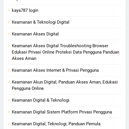
kaya787 login
Keamanan & Teknologi Digital
Keamanan Akses Digital
Keamanan Akses Digital Troubleshooting Browser
Edukasi Privasi Online Proteksi Data Pengguna Panduan
Akses Aman
Keamanan Akses Internet & Privasi Pengguna
Keamanan Akun Digital, Panduan Akses Aman, Edukasi
Pengguna Online
Keamanan Digital & Teknologi
Keamanan Digital Sistem Platform Privasi Pengguna
Keamanan Digital, Teknologi, Panduan Pemula