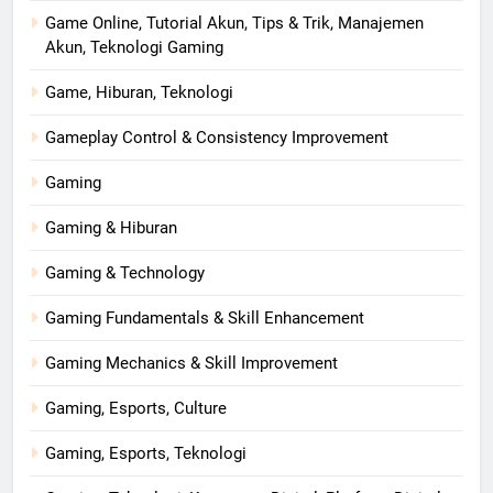
Game Online, Tutorial Akun, Tips & Trik, Manajemen
Akun, Teknologi Gaming
Game, Hiburan, Teknologi
Gameplay Control & Consistency Improvement
Gaming
Gaming & Hiburan
Gaming & Technology
Gaming Fundamentals & Skill Enhancement
Gaming Mechanics & Skill Improvement
Gaming, Esports, Culture
Gaming, Esports, Teknologi