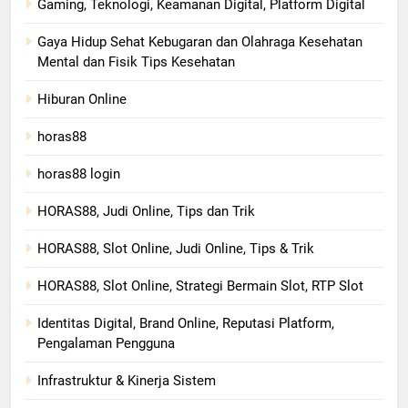
Gaming, Teknologi, Keamanan Digital, Platform Digital
Gaya Hidup Sehat Kebugaran dan Olahraga Kesehatan
Mental dan Fisik Tips Kesehatan
Hiburan Online
horas88
horas88 login
HORAS88, Judi Online, Tips dan Trik
HORAS88, Slot Online, Judi Online, Tips & Trik
HORAS88, Slot Online, Strategi Bermain Slot, RTP Slot
Identitas Digital, Brand Online, Reputasi Platform,
Pengalaman Pengguna
Infrastruktur & Kinerja Sistem