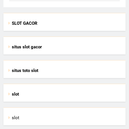
SLOT GACOR
situs slot gacor
situs toto slot
slot
slot