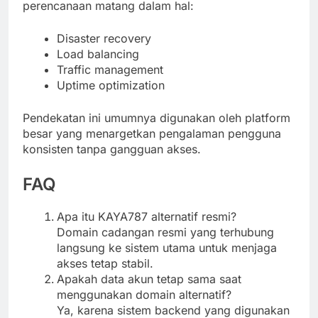
perencanaan matang dalam hal:
Disaster recovery
Load balancing
Traffic management
Uptime optimization
Pendekatan ini umumnya digunakan oleh platform
besar yang menargetkan pengalaman pengguna
konsisten tanpa gangguan akses.
FAQ
Apa itu KAYA787 alternatif resmi?
Domain cadangan resmi yang terhubung
langsung ke sistem utama untuk menjaga
akses tetap stabil.
Apakah data akun tetap sama saat
menggunakan domain alternatif?
Ya, karena sistem backend yang digunakan