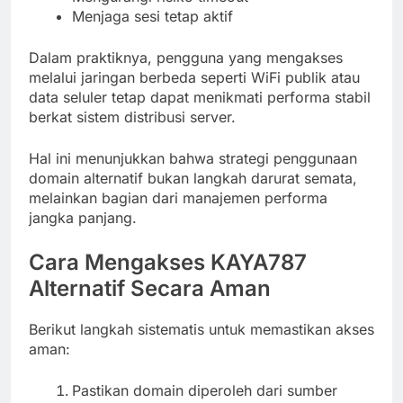
Menjaga sesi tetap aktif
Dalam praktiknya, pengguna yang mengakses
melalui jaringan berbeda seperti WiFi publik atau
data seluler tetap dapat menikmati performa stabil
berkat sistem distribusi server.
Hal ini menunjukkan bahwa strategi penggunaan
domain alternatif bukan langkah darurat semata,
melainkan bagian dari manajemen performa
jangka panjang.
Cara Mengakses KAYA787
Alternatif Secara Aman
Berikut langkah sistematis untuk memastikan akses
aman:
Pastikan domain diperoleh dari sumber