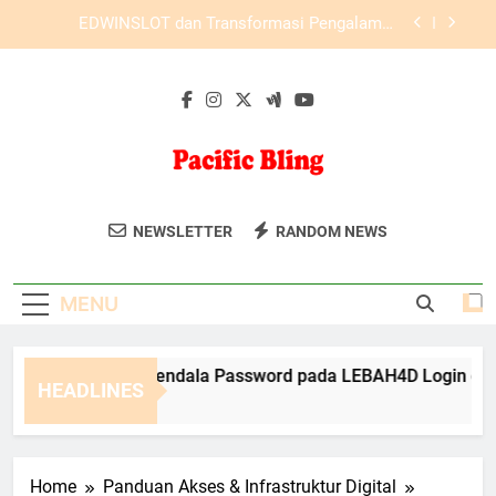
Skip
LEBAH4D dan Transformasi Pengalaman
to
Pengguna di Era Digital
content
KAYA787 dan Transformasi Pengalaman
Pengguna di Era Digital
Cara Mengatasi Kendala Password pada
LEBAH4D Login dengan Aman
EDWINSLOT dan Transformasi Pengalaman
Pengguna di Era Digital
Pacific Bling
Perhiasan Mewah Dan Aksesori Elegan
LEBAH4D dan Transformasi Pengalaman
NEWSLETTER
RANDOM NEWS
Pengguna di Era Digital
Untuk Penampilan Glamor Dari Pacific
KAYA787 dan Transformasi Pengalaman
Bling. Koleksi Eksklusif Untuk Anda.
Pengguna di Era Digital
MENU
ara Mengatasi Kendala Password pada LEBAH4D Login deng
HEADLINES
Weeks Ago
Home
Panduan Akses & Infrastruktur Digital