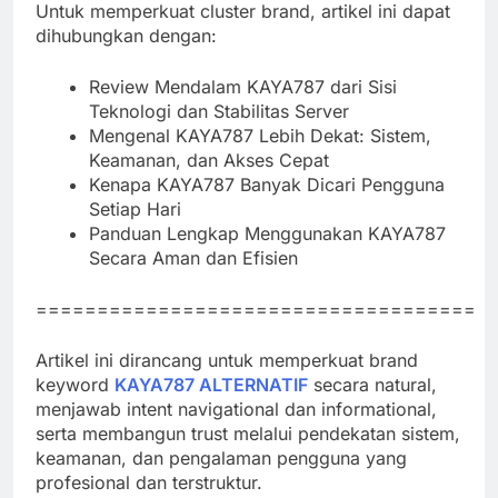
Untuk memperkuat cluster brand, artikel ini dapat
dihubungkan dengan:
Review Mendalam KAYA787 dari Sisi
Teknologi dan Stabilitas Server
Mengenal KAYA787 Lebih Dekat: Sistem,
Keamanan, dan Akses Cepat
Kenapa KAYA787 Banyak Dicari Pengguna
Setiap Hari
Panduan Lengkap Menggunakan KAYA787
Secara Aman dan Efisien
====================================
Artikel ini dirancang untuk memperkuat brand
keyword
KAYA787 ALTERNATIF
secara natural,
menjawab intent navigational dan informational,
serta membangun trust melalui pendekatan sistem,
keamanan, dan pengalaman pengguna yang
profesional dan terstruktur.