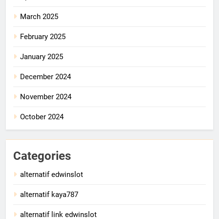
March 2025
February 2025
January 2025
December 2024
November 2024
October 2024
Categories
alternatif edwinslot
alternatif kaya787
alternatif link edwinslot