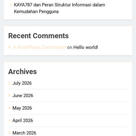
KAYA787 dan Peran Struktur Informasi dalam
Kemudahan Pengguna
Recent Comments
A WordPress Commenter
on
Hello world!
Archives
July 2026
June 2026
May 2026
April 2026
March 2026