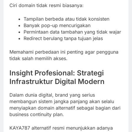
Ciri domain tidak resmi biasanya:
Tampilan berbeda atau tidak konsisten
Banyak pop-up mencurigakan
Permintaan data tambahan yang tidak wajar
Redirect berulang tanpa tujuan jelas
Memahami perbedaan ini penting agar pengguna
tidak salah memilih akses.
Insight Profesional: Strategi
Infrastruktur Digital Modern
Dalam dunia digital, brand yang serius
membangun sistem jangka panjang akan selalu
menyiapkan domain alternatif sebagai bagian dari
business continuity plan.
KAYA787 alternatif resmi menunjukkan adanya