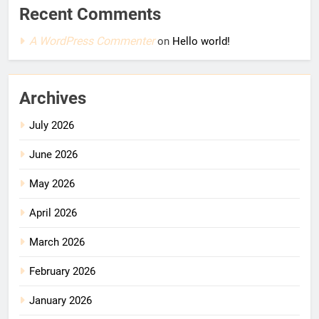
Recent Comments
A WordPress Commenter
on
Hello world!
Archives
July 2026
June 2026
May 2026
April 2026
March 2026
February 2026
January 2026