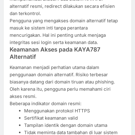
alternatif resmi, redirect dilakukan secara efisien
dan terkontrol.
Pengguna yang mengakses domain alternatif tetap
masuk ke sistem inti tanpa perantara
mencurigakan. Hal ini penting untuk menjaga
integritas sesi login serta keamanan data.
Keamanan Akses pada KAYA787
Alternatif
Keamanan menjadi perhatian utama dalam
penggunaan domain alternatif. Risiko terbesar
biasanya datang dari domain tiruan atau phishing.
Oleh karena itu, pengguna perlu memahami ciri
akses resmi.
Beberapa indikator domain resmi:
Menggunakan protokol HTTPS
Sertifikat keamanan valid
Tampilan identik dengan domain utama
Tidak meminta data tambahan di luar sistem