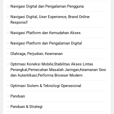
Navigasi Digital dan Pengalaman Pengguna
Navigasi Digital, User Experience, Brand Online
Responsif
Navigasi Platform dan Kemudahan Akses
Navigasi Platform dan Pengalaman Digital
Olahraga, Perjudian, Keamanan
Optimasi Koneksi Mobile,Stabilitas Akses Lintas
Perangkat,Pemecahan Masalah Jaringan,Keamanan Sesi
dan Autentikasi,Performa Browser Modern
Optimasi Sistem & Teknologi Operasional
Panduan
Panduan & Strategi