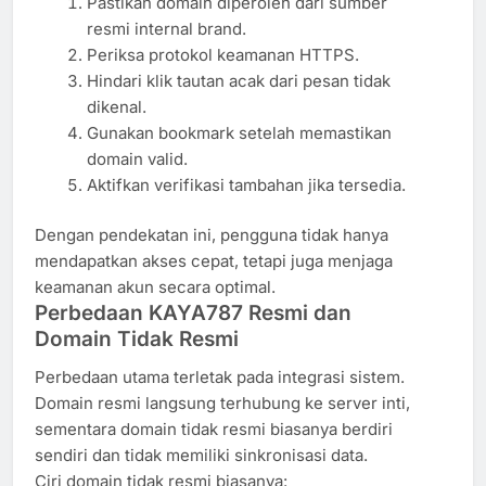
Pastikan domain diperoleh dari sumber
resmi internal brand.
Periksa protokol keamanan HTTPS.
Hindari klik tautan acak dari pesan tidak
dikenal.
Gunakan bookmark setelah memastikan
domain valid.
Aktifkan verifikasi tambahan jika tersedia.
Dengan pendekatan ini, pengguna tidak hanya
mendapatkan akses cepat, tetapi juga menjaga
keamanan akun secara optimal.
Perbedaan KAYA787 Resmi dan
Domain Tidak Resmi
Perbedaan utama terletak pada integrasi sistem.
Domain resmi langsung terhubung ke server inti,
sementara domain tidak resmi biasanya berdiri
sendiri dan tidak memiliki sinkronisasi data.
Ciri domain tidak resmi biasanya: