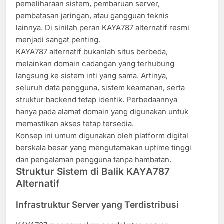
pemeliharaan sistem, pembaruan server,
pembatasan jaringan, atau gangguan teknis
lainnya. Di sinilah peran KAYA787 alternatif resmi
menjadi sangat penting.
KAYA787 alternatif bukanlah situs berbeda,
melainkan domain cadangan yang terhubung
langsung ke sistem inti yang sama. Artinya,
seluruh data pengguna, sistem keamanan, serta
struktur backend tetap identik. Perbedaannya
hanya pada alamat domain yang digunakan untuk
memastikan akses tetap tersedia.
Konsep ini umum digunakan oleh platform digital
berskala besar yang mengutamakan uptime tinggi
dan pengalaman pengguna tanpa hambatan.
Struktur Sistem di Balik KAYA787
Alternatif
Infrastruktur Server yang Terdistribusi