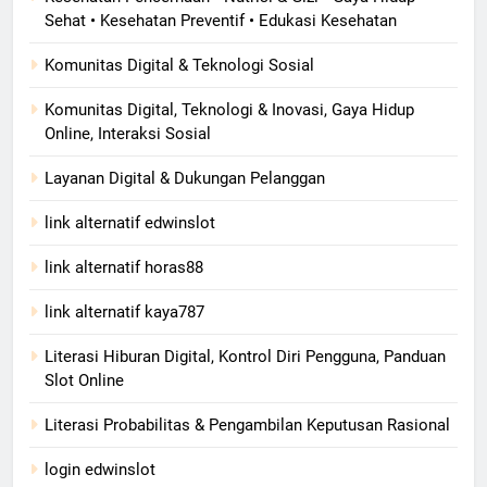
Sehat • Kesehatan Preventif • Edukasi Kesehatan
Komunitas Digital & Teknologi Sosial
Komunitas Digital, Teknologi & Inovasi, Gaya Hidup
Online, Interaksi Sosial
Layanan Digital & Dukungan Pelanggan
link alternatif edwinslot
link alternatif horas88
link alternatif kaya787
Literasi Hiburan Digital, Kontrol Diri Pengguna, Panduan
Slot Online
Literasi Probabilitas & Pengambilan Keputusan Rasional
login edwinslot