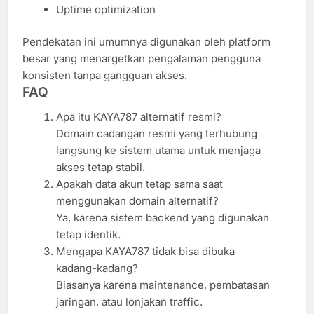
Uptime optimization
Pendekatan ini umumnya digunakan oleh platform
besar yang menargetkan pengalaman pengguna
konsisten tanpa gangguan akses.
FAQ
Apa itu KAYA787 alternatif resmi?
Domain cadangan resmi yang terhubung
langsung ke sistem utama untuk menjaga
akses tetap stabil.
Apakah data akun tetap sama saat
menggunakan domain alternatif?
Ya, karena sistem backend yang digunakan
tetap identik.
Mengapa KAYA787 tidak bisa dibuka
kadang-kadang?
Biasanya karena maintenance, pembatasan
jaringan, atau lonjakan traffic.