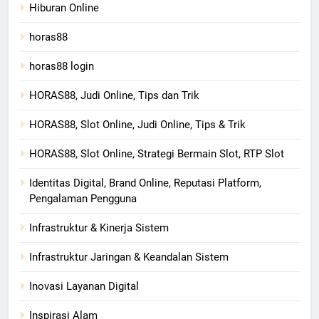
Hiburan Online
horas88
horas88 login
HORAS88, Judi Online, Tips dan Trik
HORAS88, Slot Online, Judi Online, Tips & Trik
HORAS88, Slot Online, Strategi Bermain Slot, RTP Slot
Identitas Digital, Brand Online, Reputasi Platform,
Pengalaman Pengguna
Infrastruktur & Kinerja Sistem
Infrastruktur Jaringan & Keandalan Sistem
Inovasi Layanan Digital
Inspirasi Alam