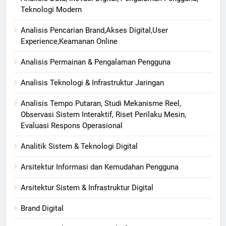
Teknologi Modern
Analisis Pencarian Brand,Akses Digital,User
Experience,Keamanan Online
Analisis Permainan & Pengalaman Pengguna
Analisis Teknologi & Infrastruktur Jaringan
Analisis Tempo Putaran, Studi Mekanisme Reel,
Observasi Sistem Interaktif, Riset Perilaku Mesin,
Evaluasi Respons Operasional
Analitik Sistem & Teknologi Digital
Arsitektur Informasi dan Kemudahan Pengguna
Arsitektur Sistem & Infrastruktur Digital
Brand Digital