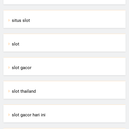
situs slot
slot
slot gacor
slot thailand
slot gacor hari ini