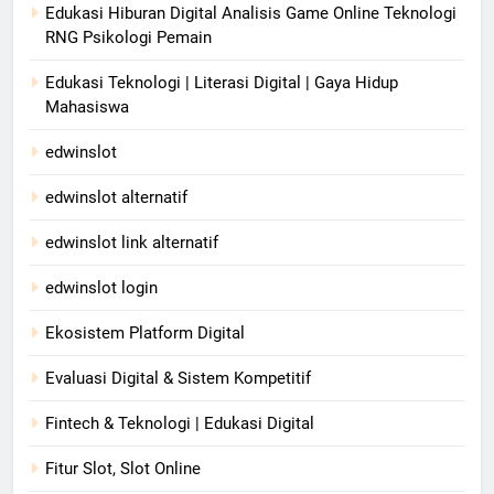
Edukasi Hiburan Digital Analisis Game Online Teknologi
RNG Psikologi Pemain
Edukasi Teknologi | Literasi Digital | Gaya Hidup
Mahasiswa
edwinslot
edwinslot alternatif
edwinslot link alternatif
edwinslot login
Ekosistem Platform Digital
Evaluasi Digital & Sistem Kompetitif
Fintech & Teknologi | Edukasi Digital
Fitur Slot, Slot Online