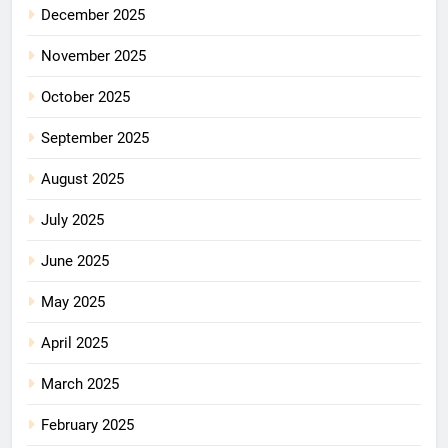
December 2025
November 2025
October 2025
September 2025
August 2025
July 2025
June 2025
May 2025
April 2025
March 2025
February 2025