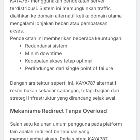
KAYA787 menggunakan pendekatan server
terdistribusi. Sistem ini memungkinkan traffic
dialihkan ke domain alternatif ketika domain utama
mengalami lonjakan beban atau pembatasan
akses.
Pendekatan ini memberikan beberapa keuntungan:
Redundansi sistem
Minim downtime
Kecepatan akses tetap optimal
Perlindungan dari single point of failure
Dengan arsitektur seperti ini, KAYA787 alternatif
resmi bukan sekadar cadangan, tetapi bagian dari
strategi infrastruktur yang dirancang sejak awal.
Mekanisme Redirect Tanpa Overload
Salah satu keluhan umum pengguna pada platform
lain adalah redirect berlebihan yang
memperlambat akses. Pada sistem KAYA787