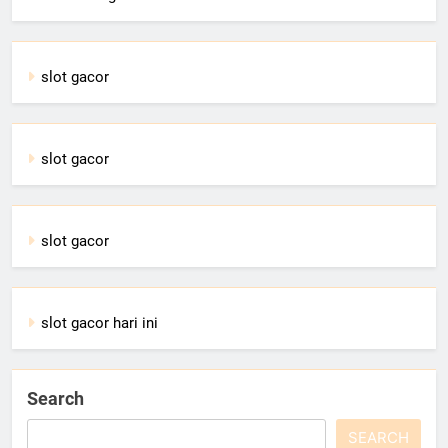
slot gacor
slot gacor
slot gacor
slot gacor hari ini
Search
SEARCH