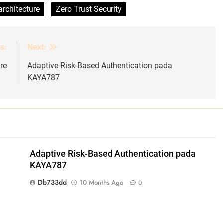
 architecture
Zero Trust Security
s:
Next:
re
Adaptive Risk-Based Authentication pada
KAYA787
Adaptive Risk-Based Authentication pada
KAYA787
Db733dd
10 Months Ago
0