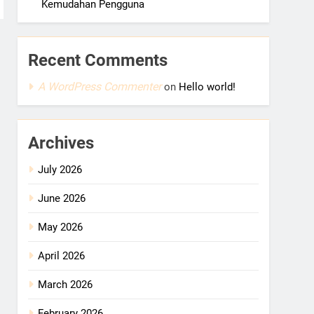
Kemudahan Pengguna
Recent Comments
A WordPress Commenter
on
Hello world!
Archives
July 2026
June 2026
May 2026
April 2026
March 2026
February 2026