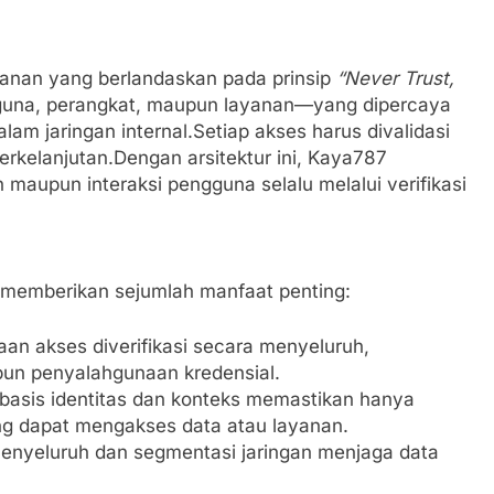
manan yang berlandaskan pada prinsip
“Never Trust,
gguna, perangkat, maupun layanan—yang dipercaya
lam jaringan internal.Setiap akses harus divalidasi
 berkelanjutan.Dengan arsitektur ini, Kaya787
aupun interaksi pengguna selalu melalui verifikasi
 memberikan sejumlah manfaat penting:
aan akses diverifikasi secara menyeluruh,
upun penyalahgunaan kredensial.
basis identitas dan konteks memastikan hanya
g dapat mengakses data atau layanan.
menyeluruh dan segmentasi jaringan menjaga data