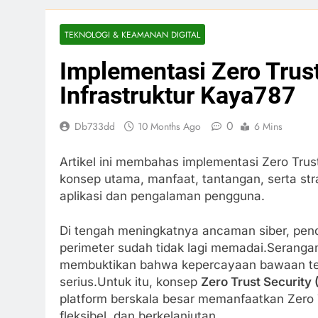
TEKNOLOGI & KEAMANAN DIGITAL
Implementasi Zero Trus
Infrastruktur Kaya787
0
Db733dd
10 Months Ago
6 Mins
Artikel ini membahas implementasi Zero Trus
konsep utama, manfaat, tantangan, serta s
aplikasi dan pengalaman pengguna.
Di tengah meningkatnya ancaman siber, pen
perimeter sudah tidak lagi memadai.Serangan 
membuktikan bahwa kepercayaan bawaan ter
serius.Untuk itu, konsep
Zero Trust Security 
platform berskala besar memanfaatkan Zero
fleksibel, dan berkelanjutan.