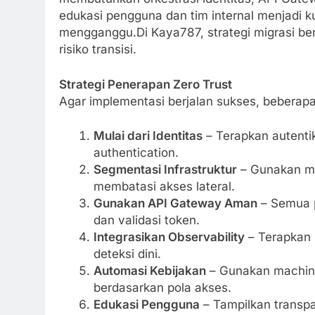
edukasi pengguna dan tim internal menjadi k
mengganggu.Di Kaya787, strategi migrasi be
risiko transisi.
Strategi Penerapan Zero Trust
Agar implementasi berjalan sukses, beberapa
Mulai dari Identitas
– Terapkan autentik
authentication.
Segmentasi Infrastruktur
– Gunakan mi
membatasi akses lateral.
Gunakan API Gateway Aman
– Semua p
dan validasi token.
Integrasikan Observability
– Terapkan l
deteksi dini.
Automasi Kebijakan
– Gunakan machine
berdasarkan pola akses.
Edukasi Pengguna
– Tampilkan transpa