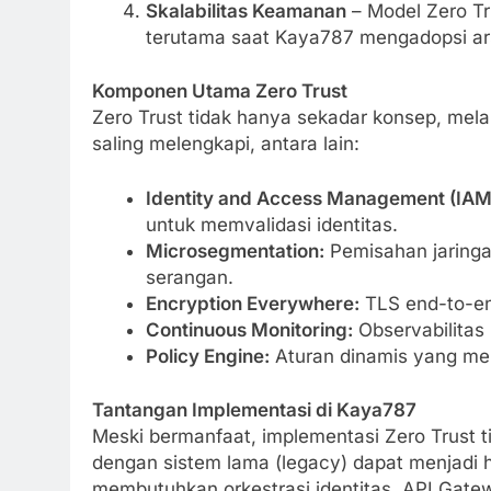
Skalabilitas Keamanan
– Model Zero Tr
terutama saat Kaya787 mengadopsi ars
Komponen Utama Zero Trust
Zero Trust tidak hanya sekadar konsep, me
saling melengkapi, antara lain:
Identity and Access Management (IAM
untuk memvalidasi identitas.
Microsegmentation:
Pemisahan jaringa
serangan.
Encryption Everywhere:
TLS end-to-end
Continuous Monitoring:
Observabilitas 
Policy Engine:
Aturan dinamis yang men
Tantangan Implementasi di Kaya787
Meski bermanfaat, implementasi Zero Trust t
dengan sistem lama (legacy) dapat menjadi
membutuhkan orkestrasi identitas, API Gatew