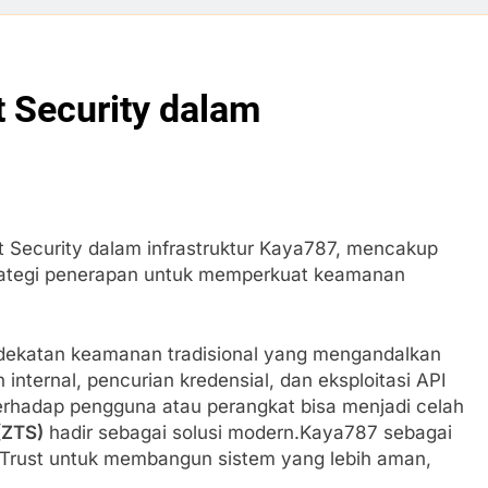
t Security dalam
t Security dalam infrastruktur Kaya787, mencakup
trategi penerapan untuk memperkuat keamanan
dekatan keamanan tradisional yang mengandalkan
internal, pencurian kredensial, dan eksploitasi API
hadap pengguna atau perangkat bisa menjadi celah
(ZTS)
hadir sebagai solusi modern.Kaya787 sebagai
 Trust untuk membangun sistem yang lebih aman,