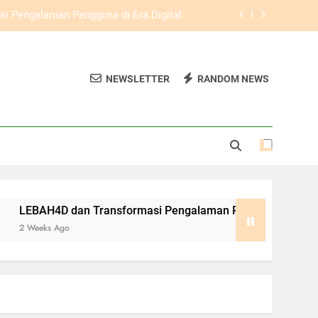
 Pengalaman Pengguna di Era Digital
i Pengalaman Pengguna di Era Digital
i Pengalaman Pengguna di Era Digital
NEWSLETTER
RANDOM NEWS
ord pada LEBAH4D Login dengan Aman
ic Bling. Koleksi Eksklusif Untuk Anda.
 Pengalaman Pengguna di Era Digital
i Pengalaman Pengguna di Era Digital
i Pengalaman Pengguna di Era Digital
 dan Transformasi Pengalaman Pengguna di Era Digital
go