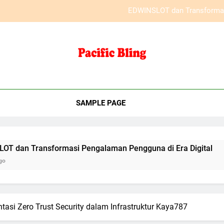
EDWINSLOT dan Transformasi
LEBAH4D dan Transformas
KAYA787 dan Transformas
ific Bling
Cara Mengatasi Kendala Passw
Mewah Dan Aksesori Elegan Untuk Penampilan Glamor Dari Pacif
EDWINSLOT dan Transformasi
SAMPLE PAGE
LEBAH4D dan Transformas
KAYA787 dan Transformas
sformasi Pengalaman Pengguna di Era Digital
LEBAH4D
2 Weeks A
tasi Zero Trust Security dalam Infrastruktur Kaya787