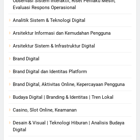
Observasi Sistem Interaktif, Riset Perilaku Mesin,
Evaluasi Respons Operasional
Analitik Sistem & Teknologi Digital
Arsitektur Informasi dan Kemudahan Pengguna
Arsitektur Sistem & Infrastruktur Digital
Brand Digital
Brand Digital dan Identitas Platform
Brand Digital, Aktivitas Online, Kepercayaan Pengguna
Budaya Digital | Branding & Identitas | Tren Lokal
Casino, Slot Online, Keamanan
Desain & Visual | Teknologi Hiburan | Analisis Budaya
Digital