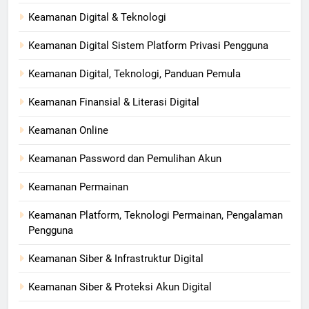
Keamanan Digital & Teknologi
Keamanan Digital Sistem Platform Privasi Pengguna
Keamanan Digital, Teknologi, Panduan Pemula
Keamanan Finansial & Literasi Digital
Keamanan Online
Keamanan Password dan Pemulihan Akun
Keamanan Permainan
Keamanan Platform, Teknologi Permainan, Pengalaman
Pengguna
Keamanan Siber & Infrastruktur Digital
Keamanan Siber & Proteksi Akun Digital