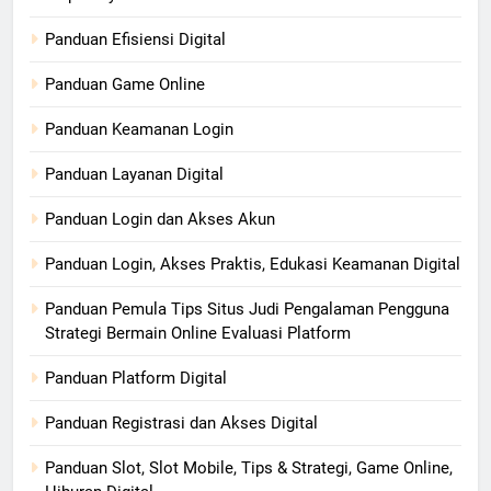
Panduan Efisiensi Digital
Panduan Game Online
Panduan Keamanan Login
Panduan Layanan Digital
Panduan Login dan Akses Akun
Panduan Login, Akses Praktis, Edukasi Keamanan Digital
Panduan Pemula Tips Situs Judi Pengalaman Pengguna
Strategi Bermain Online Evaluasi Platform
Panduan Platform Digital
Panduan Registrasi dan Akses Digital
Panduan Slot, Slot Mobile, Tips & Strategi, Game Online,