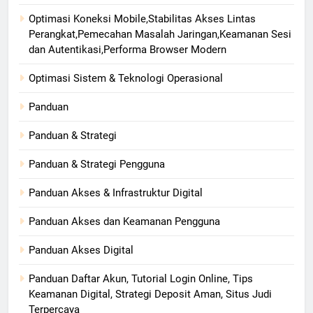
Optimasi Koneksi Mobile,Stabilitas Akses Lintas
Perangkat,Pemecahan Masalah Jaringan,Keamanan Sesi
dan Autentikasi,Performa Browser Modern
Optimasi Sistem & Teknologi Operasional
Panduan
Panduan & Strategi
Panduan & Strategi Pengguna
Panduan Akses & Infrastruktur Digital
Panduan Akses dan Keamanan Pengguna
Panduan Akses Digital
Panduan Daftar Akun, Tutorial Login Online, Tips
Keamanan Digital, Strategi Deposit Aman, Situs Judi
Terpercaya