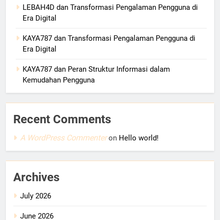
LEBAH4D dan Transformasi Pengalaman Pengguna di
Era Digital
KAYA787 dan Transformasi Pengalaman Pengguna di
Era Digital
KAYA787 dan Peran Struktur Informasi dalam
Kemudahan Pengguna
Recent Comments
A WordPress Commenter
on
Hello world!
Archives
July 2026
June 2026