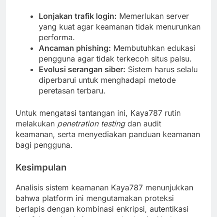
Lonjakan trafik login:
Memerlukan server
yang kuat agar keamanan tidak menurunkan
performa.
Ancaman phishing:
Membutuhkan edukasi
pengguna agar tidak terkecoh situs palsu.
Evolusi serangan siber:
Sistem harus selalu
diperbarui untuk menghadapi metode
peretasan terbaru.
Untuk mengatasi tantangan ini, Kaya787 rutin
melakukan
penetration testing
dan audit
keamanan, serta menyediakan panduan keamanan
bagi pengguna.
Kesimpulan
Analisis sistem keamanan Kaya787 menunjukkan
bahwa platform ini mengutamakan proteksi
berlapis dengan kombinasi enkripsi, autentikasi