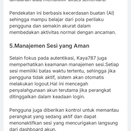
Pendekatan ini berbasis kecerdasan buatan (AI)
sehingga mampu belajar dari pola perilaku
pengguna dan semakin akurat dalam
membedakan aktivitas normal dengan ancaman.
5.Manajemen Sesi yang Aman
Selain fokus pada autentikasi, Kaya787 juga
memperhatikan keamanan manajemen sesi.Setiap
sesi memiliki batas waktu tertentu, sehingga jika
pengguna tidak aktif, sistem akan otomatis
melakukan logout.Hal ini mencegah
penyalahgunaan akun terutama jika perangkat
ditinggalkan dalam keadaan login.
Pengguna juga diberikan kontrol untuk memantau
perangkat yang sedang aktif dan dapat
menonaktifkan sesi yang mencurigakan langsung
dari dashboard akun.