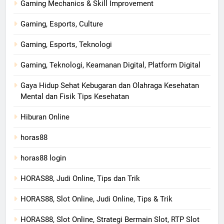
Gaming Mechanics & Skill Improvement
Gaming, Esports, Culture
Gaming, Esports, Teknologi
Gaming, Teknologi, Keamanan Digital, Platform Digital
Gaya Hidup Sehat Kebugaran dan Olahraga Kesehatan
Mental dan Fisik Tips Kesehatan
Hiburan Online
horas88
horas88 login
HORAS88, Judi Online, Tips dan Trik
HORAS88, Slot Online, Judi Online, Tips & Trik
HORAS88, Slot Online, Strategi Bermain Slot, RTP Slot