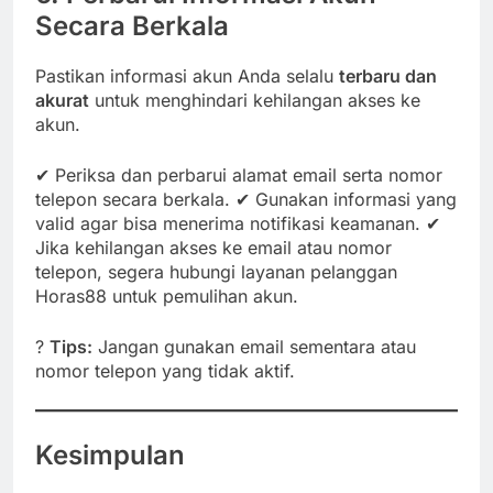
Secara Berkala
Pastikan informasi akun Anda selalu
terbaru dan
akurat
untuk menghindari kehilangan akses ke
akun.
✔ Periksa dan perbarui alamat email serta nomor
telepon secara berkala. ✔ Gunakan informasi yang
valid agar bisa menerima notifikasi keamanan. ✔
Jika kehilangan akses ke email atau nomor
telepon, segera hubungi layanan pelanggan
Horas88 untuk pemulihan akun.
?
Tips:
Jangan gunakan email sementara atau
nomor telepon yang tidak aktif.
Kesimpulan