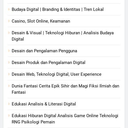
Budaya Digital | Branding & Identitas | Tren Lokal
Casino, Slot Online, Keamanan
Desain & Visual | Teknologi Hiburan | Analisis Budaya
Digital
Desain dan Pengalaman Pengguna
Desain Produk dan Pengalaman Digital
Desain Web, Teknologi Digital, User Experience
Dunia Fantasi Cerita Epik Sihir dan Magi Fiksi Ilmiah dan
Fantasi
Edukasi Analisis & Literasi Digital
Edukasi Hiburan Digital Analisis Game Online Teknologi
RNG Psikologi Pemain