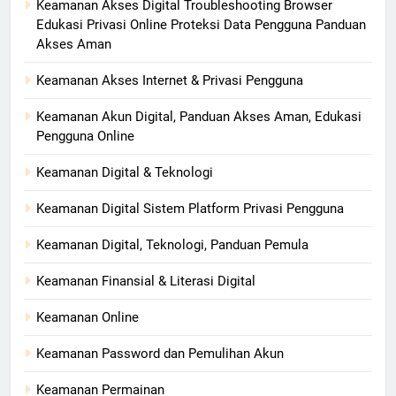
Keamanan Akses Digital Troubleshooting Browser
Edukasi Privasi Online Proteksi Data Pengguna Panduan
Akses Aman
Keamanan Akses Internet & Privasi Pengguna
Keamanan Akun Digital, Panduan Akses Aman, Edukasi
Pengguna Online
Keamanan Digital & Teknologi
Keamanan Digital Sistem Platform Privasi Pengguna
Keamanan Digital, Teknologi, Panduan Pemula
Keamanan Finansial & Literasi Digital
Keamanan Online
Keamanan Password dan Pemulihan Akun
Keamanan Permainan