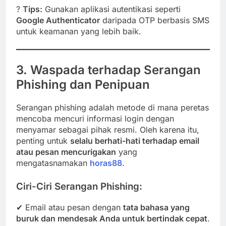
?
Tips:
Gunakan aplikasi autentikasi seperti
Google Authenticator
daripada OTP berbasis SMS
untuk keamanan yang lebih baik.
3. Waspada terhadap Serangan
Phishing dan Penipuan
Serangan phishing adalah metode di mana peretas
mencoba mencuri informasi login dengan
menyamar sebagai pihak resmi. Oleh karena itu,
penting untuk
selalu berhati-hati terhadap email
atau pesan mencurigakan
yang
mengatasnamakan
horas88
.
Ciri-Ciri Serangan Phishing:
✔ Email atau pesan dengan
tata bahasa yang
buruk dan mendesak Anda untuk bertindak cepat
.