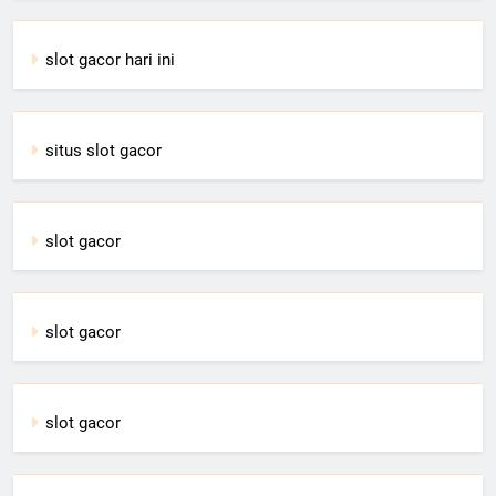
slot gacor hari ini
situs slot gacor
slot gacor
slot gacor
slot gacor