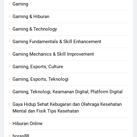
Gaming
Gaming & Hiburan
Gaming & Technology
Gaming Fundamentals & Skill Enhancement
Gaming Mechanics & Skill Improvement
Gaming, Esports, Culture
Gaming, Esports, Teknologi
Gaming, Teknologi, Keamanan Digital, Platform Digital
Gaya Hidup Sehat Kebugaran dan Olahraga Kesehatan
Mental dan Fisik Tips Kesehatan
Hiburan Online
horas88