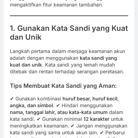
mengaktifkan fitur keamanan tambahan.
1. Gunakan Kata Sandi yang Kuat
dan Unik
Langkah pertama dalam menjaga keamanan akun
adalah dengan menggunakan
kata sandi yang
kuat dan unik
. Kata sandi yang lemah mudah
ditebak dan rentan terhadap serangan peretasan.
Tips Membuat Kata Sandi yang Aman:
✔ Gunakan kombinasi
huruf besar, huruf kecil,
angka, dan simbol
. ✔ Hindari menggunakan
nama, tanggal lahir, atau kata-kata umum
dalam
kata sandi. ✔ Gunakan minimal
12 karakter
untuk
meningkatkan keamanan. ✔ Jangan menggunakan
kata sandi yang sama untuk akun lain. ✔ Perbarui