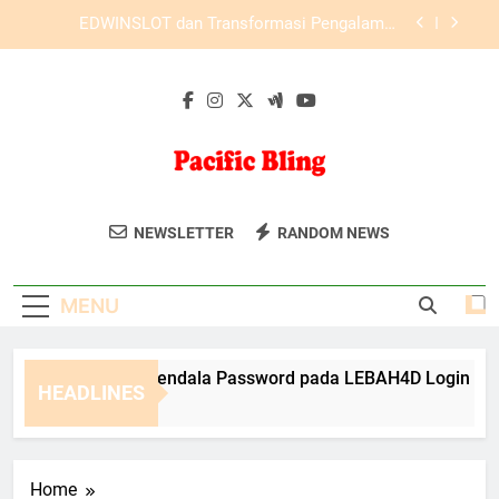
Skip
LEBAH4D dan Transformasi Pengalaman
to
Pengguna di Era Digital
content
KAYA787 dan Transformasi Pengalaman
Pengguna di Era Digital
Cara Mengatasi Kendala Password pada
LEBAH4D Login dengan Aman
EDWINSLOT dan Transformasi Pengalaman
Pengguna di Era Digital
Pacific Bling
Perhiasan Mewah Dan Aksesori Elegan
LEBAH4D dan Transformasi Pengalaman
NEWSLETTER
RANDOM NEWS
Pengguna di Era Digital
Untuk Penampilan Glamor Dari Pacific
KAYA787 dan Transformasi Pengalaman
Bling. Koleksi Eksklusif Untuk Anda.
Pengguna di Era Digital
MENU
ara Mengatasi Kendala Password pada LEBAH4D Login deng
HEADLINES
Week Ago
Home