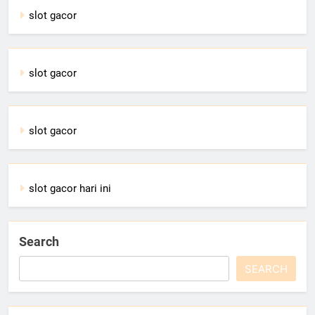
slot gacor
slot gacor
slot gacor
slot gacor hari ini
Search
SEARCH