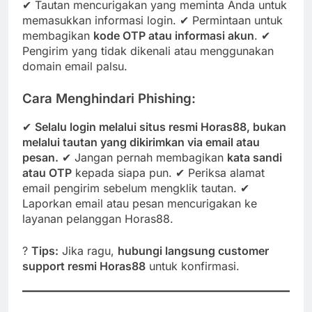
✔ Tautan mencurigakan yang meminta Anda untuk
memasukkan informasi login. ✔ Permintaan untuk
membagikan
kode OTP atau informasi akun
. ✔
Pengirim yang tidak dikenali atau menggunakan
domain email palsu.
Cara Menghindari Phishing:
✔
Selalu login melalui situs resmi Horas88, bukan
melalui tautan yang dikirimkan via email atau
pesan.
✔ Jangan pernah membagikan
kata sandi
atau OTP
kepada siapa pun. ✔ Periksa alamat
email pengirim sebelum mengklik tautan. ✔
Laporkan email atau pesan mencurigakan ke
layanan pelanggan Horas88.
?
Tips:
Jika ragu,
hubungi langsung customer
support resmi Horas88
untuk konfirmasi.