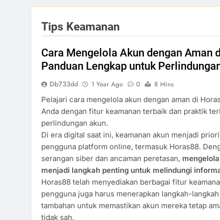
Tips Keamanan
Cara Mengelola Akun dengan Aman d
Panduan Lengkap untuk Perlindunga
Db733dd
1 Year Ago
0
8 Mins
Pelajari cara mengelola akun dengan aman di Horas
Anda dengan fitur keamanan terbaik dan praktik te
perlindungan akun.
Di era digital saat ini, keamanan akun menjadi prior
pengguna platform online, termasuk Horas88. Den
serangan siber dan ancaman peretasan,
mengelola
menjadi langkah penting untuk melindungi informa
Horas88 telah menyediakan berbagai fitur keamanan
pengguna juga harus menerapkan langkah-langkah
tambahan untuk memastikan akun mereka tetap ama
tidak sah.