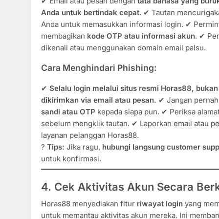
✔ Email atau pesan dengan
tata bahasa yang bur
Anda untuk bertindak cepat
. ✔ Tautan mencuriga
Anda untuk memasukkan informasi login. ✔ Permin
membagikan
kode OTP atau informasi akun
. ✔ Pe
dikenali atau menggunakan domain email palsu.
Cara Menghindari Phishing:
✔
Selalu login melalui situs resmi Horas88, bukan
dikirimkan via email atau pesan.
✔ Jangan perna
sandi atau OTP
kepada siapa pun. ✔ Periksa alamat
sebelum mengklik tautan. ✔ Laporkan email atau 
layanan pelanggan Horas88.
?
Tips:
Jika ragu,
hubungi langsung customer supp
untuk konfirmasi.
4. Cek Aktivitas Akun Secara Ber
Horas88 menyediakan fitur
riwayat login
yang mem
untuk memantau aktivitas akun mereka. Ini memba