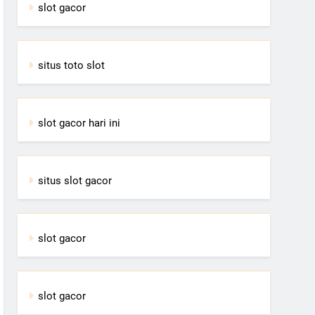
slot gacor
situs toto slot
slot gacor hari ini
situs slot gacor
slot gacor
slot gacor