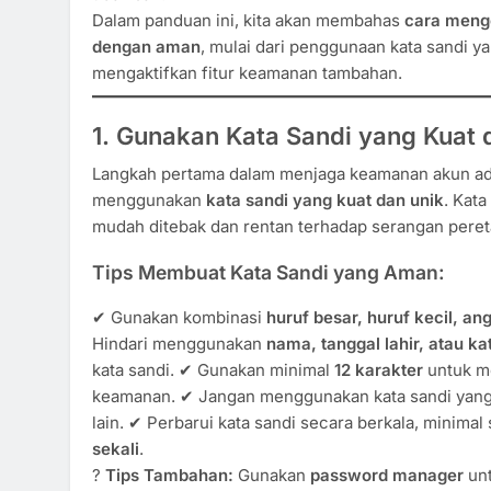
Dalam panduan ini, kita akan membahas
cara meng
dengan aman
, mulai dari penggunaan kata sandi y
mengaktifkan fitur keamanan tambahan.
1. Gunakan Kata Sandi yang Kuat 
Langkah pertama dalam menjaga keamanan akun a
menggunakan
kata sandi yang kuat dan unik
. Kat
mudah ditebak dan rentan terhadap serangan peret
Tips Membuat Kata Sandi yang Aman:
✔ Gunakan kombinasi
huruf besar, huruf kecil, an
Hindari menggunakan
nama, tanggal lahir, atau 
kata sandi. ✔ Gunakan minimal
12 karakter
untuk m
keamanan. ✔ Jangan menggunakan kata sandi yang
lain. ✔ Perbarui kata sandi secara berkala, minimal
sekali
.
?
Tips Tambahan:
Gunakan
password manager
un