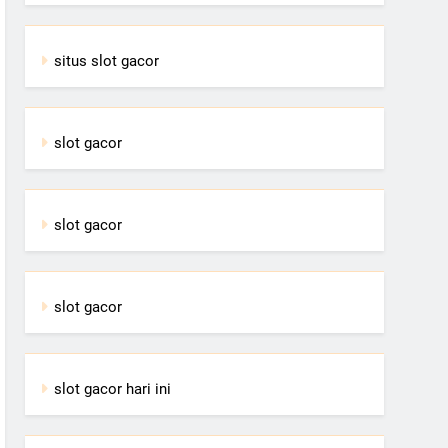
situs slot gacor
slot gacor
slot gacor
slot gacor
slot gacor hari ini