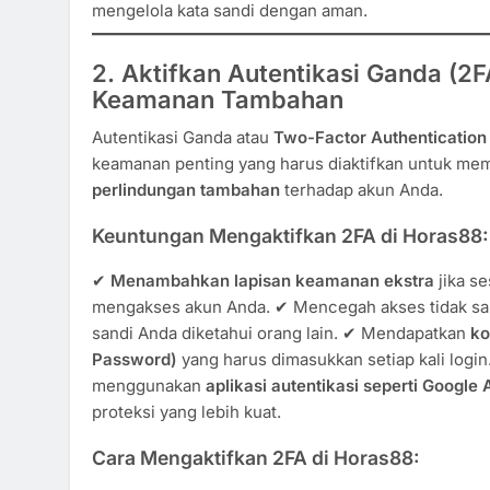
mengelola kata sandi dengan aman.
2. Aktifkan Autentikasi Ganda (2F
Keamanan Tambahan
Autentikasi Ganda atau
Two-Factor Authentication
keamanan penting yang harus diaktifkan untuk me
perlindungan tambahan
terhadap akun Anda.
Keuntungan Mengaktifkan 2FA di Horas88:
✔
Menambahkan lapisan keamanan ekstra
jika s
mengakses akun Anda. ✔ Mencegah akses tidak sa
sandi Anda diketahui orang lain. ✔ Mendapatkan
ko
Password)
yang harus dimasukkan setiap kali login
menggunakan
aplikasi autentikasi seperti Google 
proteksi yang lebih kuat.
Cara Mengaktifkan 2FA di Horas88: