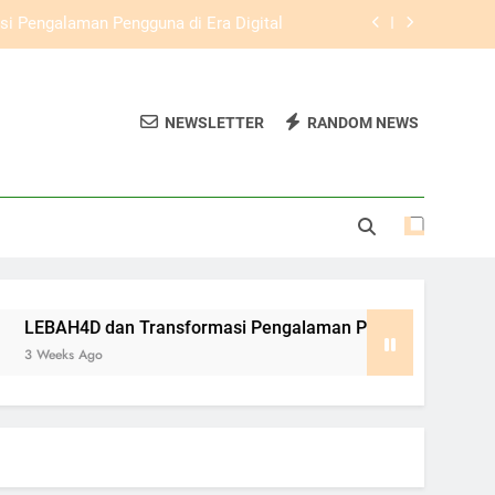
 Pengalaman Pengguna di Era Digital
i Pengalaman Pengguna di Era Digital
i Pengalaman Pengguna di Era Digital
NEWSLETTER
RANDOM NEWS
ord pada LEBAH4D Login dengan Aman
ic Bling. Koleksi Eksklusif Untuk Anda.
 Pengalaman Pengguna di Era Digital
i Pengalaman Pengguna di Era Digital
i Pengalaman Pengguna di Era Digital
dan Transformasi Pengalaman Pengguna di Era Digital
o