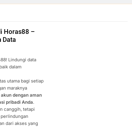
i Horas88 –
n Data
88! Lindungi data
rbaik dalam
itas utama bagi setiap
gan maraknya
 akun dengan aman
si pribadi Anda
.
 canggih, tetapi
 perlindungan
n dari akses yang