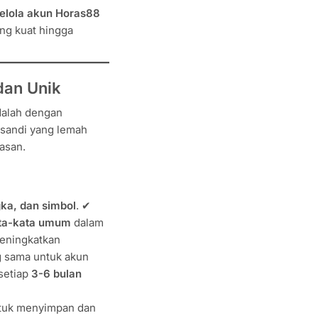
elola akun Horas88
ang kuat hingga
dan Unik
dalah dengan
a sandi yang lemah
asan.
gka, dan simbol
. ✔
kata-kata umum
dalam
eningkatkan
 sama untuk akun
 setiap
3-6 bulan
tuk menyimpan dan