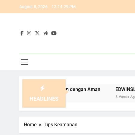
Skip
August 8, 2026
12:14:30 PM
to
content
Pac
Perhiasan 
pada LEBAH4D Login dengan Aman
EDWINSLOT dan Trans
3 Weeks Ago
HEADLINES
Home
Tips Keamanan