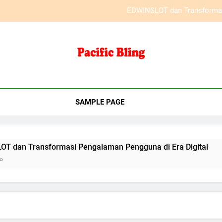
EDWINSLOT dan Transformasi
LEBAH4D dan Transformas
KAYA787 dan Transformas
ific Bling
Cara Mengatasi Kendala Passw
Mewah Dan Aksesori Elegan Untuk Penampilan Glamor Dari Pacif
EDWINSLOT dan Transformasi
SAMPLE PAGE
LEBAH4D dan Transformas
KAYA787 dan Transformas
formasi Pengalaman Pengguna di Era Digital
LEBAH4D 
3 Weeks Ag