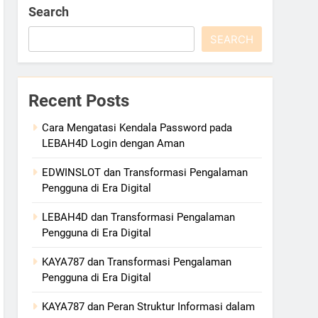
Search
SEARCH
Recent Posts
Cara Mengatasi Kendala Password pada
LEBAH4D Login dengan Aman
EDWINSLOT dan Transformasi Pengalaman
Pengguna di Era Digital
LEBAH4D dan Transformasi Pengalaman
Pengguna di Era Digital
KAYA787 dan Transformasi Pengalaman
Pengguna di Era Digital
KAYA787 dan Peran Struktur Informasi dalam