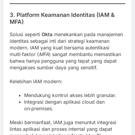
3.
Platform Keamanan Identitas (IAM &
MFA)
Solusi seperti
Okta
menekankan pada manajemen
identitas sebagai inti dari strategi keamanan
modern. IAM yang kuat bersama autentikasi
multi‑faktor (
MFA
) sangat membantu memastikan
bahwa hanya pengguna yang tepat yang dapat
mengakses sumber daya yang sensitif.
Kelebihan IAM modern:
Mendukung kontrol akses lebih granular.
Integrasi dengan aplikasi cloud dan
on‑premises.
Meski bermanfaat, IAM juga menuntut integrasi
lintas aplikasi dan proses internal yang dapat