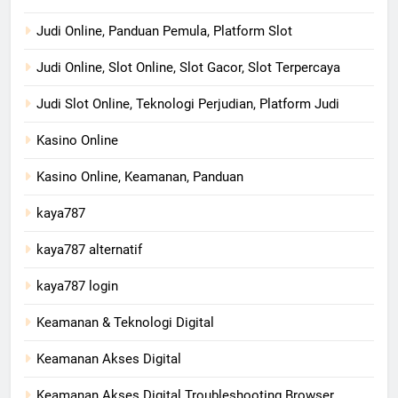
Judi Online, Panduan Pemula, Platform Slot
Judi Online, Slot Online, Slot Gacor, Slot Terpercaya
Judi Slot Online, Teknologi Perjudian, Platform Judi
Kasino Online
Kasino Online, Keamanan, Panduan
kaya787
kaya787 alternatif
kaya787 login
Keamanan & Teknologi Digital
Keamanan Akses Digital
Keamanan Akses Digital Troubleshooting Browser