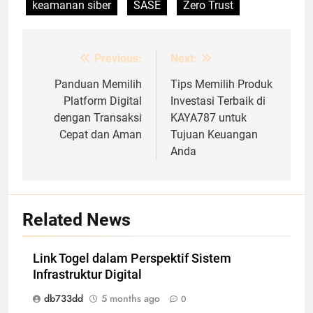
keamanan siber
SASE
Zero Trust
Previous:
Next:
Post
navigation
Panduan Memilih
Tips Memilih Produk
Platform Digital
Investasi Terbaik di
dengan Transaksi
KAYA787 untuk
Cepat dan Aman
Tujuan Keuangan
Anda
Related News
Link Togel dalam Perspektif Sistem
Infrastruktur Digital
db733dd
5 months ago
0