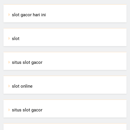
slot gacor hari ini
slot
situs slot gacor
slot online
situs slot gacor