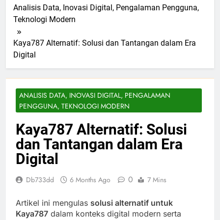
Analisis Data, Inovasi Digital, Pengalaman Pengguna,
Teknologi Modern
Kaya787 Alternatif: Solusi dan Tantangan dalam Era
Digital
ANALISIS DATA, INOVASI DIGITAL, PENGALAMAN
PENGGUNA, TEKNOLOGI MODERN
Kaya787 Alternatif: Solusi
dan Tantangan dalam Era
Digital
0
Db733dd
6 Months Ago
7 Mins
Artikel ini mengulas
solusi alternatif untuk
Kaya787
dalam konteks digital modern serta