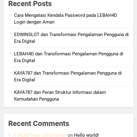
Recent Posts
Cara Mengatasi Kendala Password pada LEBAH4D
Login dengan Aman
EDWINSLOT dan Transformasi Pengalaman Pengguna di
Era Digital
LEBAH4D dan Transformasi Pengalaman Pengguna di
Era Digital
KAYA787 dan Transformasi Pengalaman Pengguna di
Era Digital
KAYA787 dan Peran Struktur Informasi dalam
Kemudahan Pengguna
Recent Comments
A WordPress Commenter
on
Hello world!