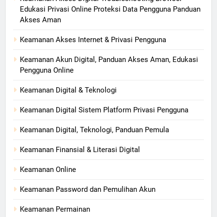
Edukasi Privasi Online Proteksi Data Pengguna Panduan
Akses Aman
Keamanan Akses Internet & Privasi Pengguna
Keamanan Akun Digital, Panduan Akses Aman, Edukasi
Pengguna Online
Keamanan Digital & Teknologi
Keamanan Digital Sistem Platform Privasi Pengguna
Keamanan Digital, Teknologi, Panduan Pemula
Keamanan Finansial & Literasi Digital
Keamanan Online
Keamanan Password dan Pemulihan Akun
Keamanan Permainan