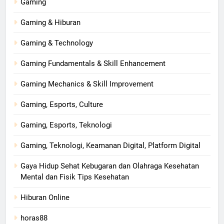
Gaming
Gaming & Hiburan
Gaming & Technology
Gaming Fundamentals & Skill Enhancement
Gaming Mechanics & Skill Improvement
Gaming, Esports, Culture
Gaming, Esports, Teknologi
Gaming, Teknologi, Keamanan Digital, Platform Digital
Gaya Hidup Sehat Kebugaran dan Olahraga Kesehatan
Mental dan Fisik Tips Kesehatan
Hiburan Online
horas88