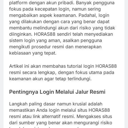
platform dengan akun pribadi. Banyak pengguna
fokus pada kecepatan login, namun sering
mengabaikan aspek keamanan. Padahal, login
yang dilakukan dengan cara yang benar dapat
membantu melindungi akun dari risiko yang tidak
diinginkan. HORAS88 sendiri telah menyediakan
sistem login yang aman, asalkan pengguna
mengikuti prosedur resmi dan menerapkan
kebiasaan yang tepat.
Artikel ini akan membahas tutorial login HORAS88
resmi secara lengkap, dengan fokus utama pada
keamanan akun agar tetap terlindungi.
Pentingnya Login Melalui Jalur Resmi
Langkah paling dasar namun krusial adalah
memastikan Anda login melalui situs HORAS88
resmi atau link alternatif resmi. Mengakses situs
dari sumber yang benar akan mengurangi risiko