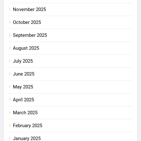
November 2025
October 2025
September 2025
August 2025
July 2025
June 2025
May 2025
April 2025
March 2025
February 2025
January 2025