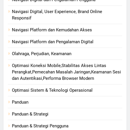
Navigasi Digital, User Experience, Brand Online
Responsif
Navigasi Platform dan Kemudahan Akses
Navigasi Platform dan Pengalaman Digital
Olahraga, Perjudian, Keamanan
Optimasi Koneksi Mobile,Stabilitas Akses Lintas
Perangkat,Pemecahan Masalah Jaringan,Keamanan Sesi
dan Autentikasi,Performa Browser Modern
Optimasi Sistem & Teknologi Operasional
Panduan
Panduan & Strategi
Panduan & Strategi Pengguna