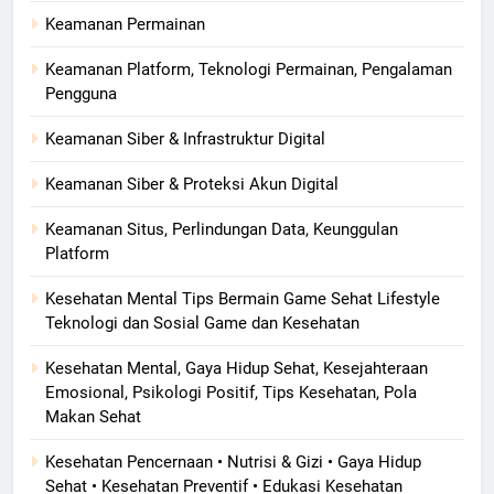
Keamanan Permainan
Keamanan Platform, Teknologi Permainan, Pengalaman
Pengguna
Keamanan Siber & Infrastruktur Digital
Keamanan Siber & Proteksi Akun Digital
Keamanan Situs, Perlindungan Data, Keunggulan
Platform
Kesehatan Mental Tips Bermain Game Sehat Lifestyle
Teknologi dan Sosial Game dan Kesehatan
Kesehatan Mental, Gaya Hidup Sehat, Kesejahteraan
Emosional, Psikologi Positif, Tips Kesehatan, Pola
Makan Sehat
Kesehatan Pencernaan • Nutrisi & Gizi • Gaya Hidup
Sehat • Kesehatan Preventif • Edukasi Kesehatan