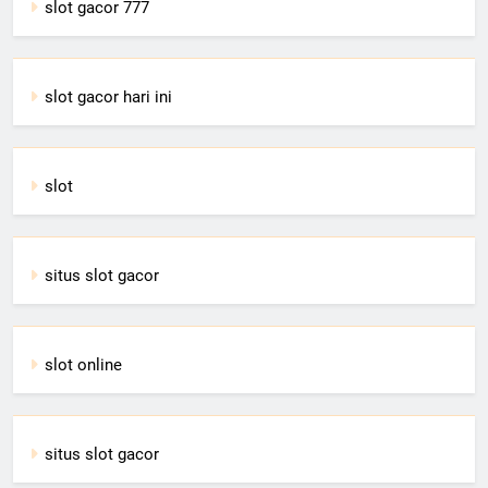
slot gacor 777
slot gacor hari ini
slot
situs slot gacor
slot online
situs slot gacor