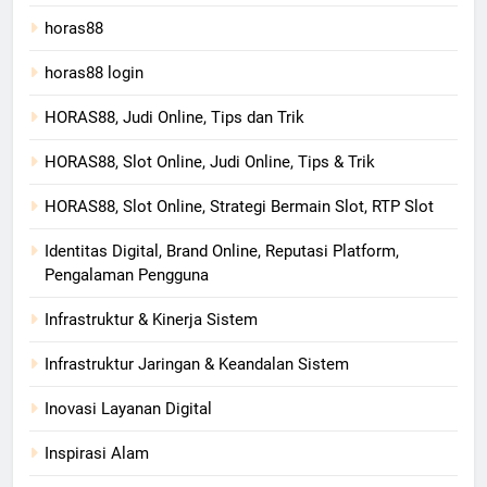
horas88
horas88 login
HORAS88, Judi Online, Tips dan Trik
HORAS88, Slot Online, Judi Online, Tips & Trik
HORAS88, Slot Online, Strategi Bermain Slot, RTP Slot
Identitas Digital, Brand Online, Reputasi Platform,
Pengalaman Pengguna
Infrastruktur & Kinerja Sistem
Infrastruktur Jaringan & Keandalan Sistem
Inovasi Layanan Digital
Inspirasi Alam