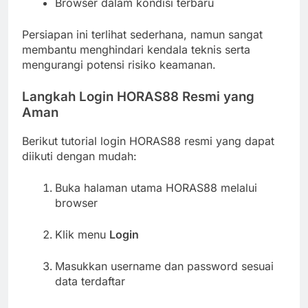
Browser dalam kondisi terbaru
Persiapan ini terlihat sederhana, namun sangat
membantu menghindari kendala teknis serta
mengurangi potensi risiko keamanan.
Langkah Login HORAS88 Resmi yang
Aman
Berikut tutorial login HORAS88 resmi yang dapat
diikuti dengan mudah:
Buka halaman utama HORAS88 melalui
browser
Klik menu
Login
Masukkan username dan password sesuai
data terdaftar