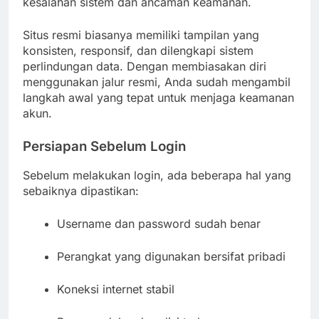
kesalahan sistem dan ancaman keamanan.
Situs resmi biasanya memiliki tampilan yang
konsisten, responsif, dan dilengkapi sistem
perlindungan data. Dengan membiasakan diri
menggunakan jalur resmi, Anda sudah mengambil
langkah awal yang tepat untuk menjaga keamanan
akun.
Persiapan Sebelum Login
Sebelum melakukan login, ada beberapa hal yang
sebaiknya dipastikan:
Username dan password sudah benar
Perangkat yang digunakan bersifat pribadi
Koneksi internet stabil