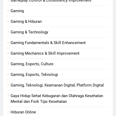
Gameplay Control & Consistency Improvement
Gaming
Gaming & Hiburan
Gaming & Technology
Gaming Fundamentals & Skill Enhancement
Gaming Mechanics & Skill Improvement
Gaming, Esports, Culture
Gaming, Esports, Teknologi
Gaming, Teknologi, Keamanan Digital, Platform Digital
Gaya Hidup Sehat Kebugaran dan Olahraga Kesehatan
Mental dan Fisik Tips Kesehatan
Hiburan Online