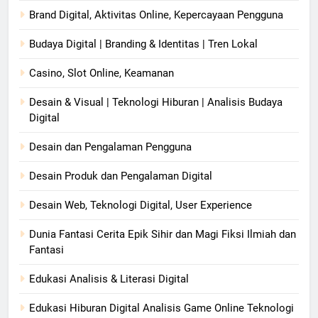
Brand Digital, Aktivitas Online, Kepercayaan Pengguna
Budaya Digital | Branding & Identitas | Tren Lokal
Casino, Slot Online, Keamanan
Desain & Visual | Teknologi Hiburan | Analisis Budaya
Digital
Desain dan Pengalaman Pengguna
Desain Produk dan Pengalaman Digital
Desain Web, Teknologi Digital, User Experience
Dunia Fantasi Cerita Epik Sihir dan Magi Fiksi Ilmiah dan
Fantasi
Edukasi Analisis & Literasi Digital
Edukasi Hiburan Digital Analisis Game Online Teknologi