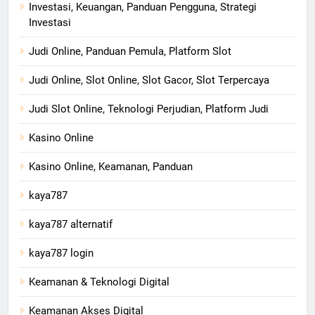
Investasi, Keuangan, Panduan Pengguna, Strategi
Investasi
Judi Online, Panduan Pemula, Platform Slot
Judi Online, Slot Online, Slot Gacor, Slot Terpercaya
Judi Slot Online, Teknologi Perjudian, Platform Judi
Kasino Online
Kasino Online, Keamanan, Panduan
kaya787
kaya787 alternatif
kaya787 login
Keamanan & Teknologi Digital
Keamanan Akses Digital