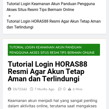
Tutorial Login Keamanan Akun Panduan Pengguna
Akses Situs Resmi Tips Bermain Online
Tutorial Login HORAS88 Resmi Agar Akun Tetap Aman
dan Terlindungi
TUTORIAL LOGIN KEAMANAN AKUN PANDUAN
PENGGUNA AKSES SITUS RESMI TIPS BERMAIN ONLINE
Tutorial Login HORAS88
Resmi Agar Akun Tetap
Aman dan Terlindungi
0
Db733dd
7 Months Ago
6 Mins
Keamanan akun menjadi hal yang sangat penting
dalam aktivitas online, terutama saat mengakses