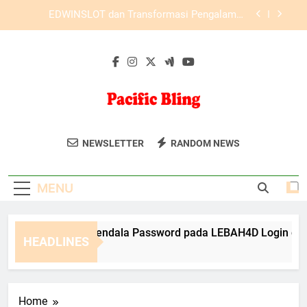
Skip
LEBAH4D dan Transformasi Pengalaman
to
Pengguna di Era Digital
content
KAYA787 dan Transformasi Pengalaman
Pengguna di Era Digital
Cara Mengatasi Kendala Password pada
LEBAH4D Login dengan Aman
EDWINSLOT dan Transformasi Pengalaman
Pengguna di Era Digital
Pacific Bling
Perhiasan Mewah Dan Aksesori Elegan
LEBAH4D dan Transformasi Pengalaman
NEWSLETTER
RANDOM NEWS
Pengguna di Era Digital
Untuk Penampilan Glamor Dari Pacific
KAYA787 dan Transformasi Pengalaman
Bling. Koleksi Eksklusif Untuk Anda.
Pengguna di Era Digital
MENU
ara Mengatasi Kendala Password pada LEBAH4D Login deng
HEADLINES
 Weeks Ago
Home