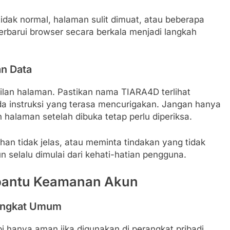
dak normal, halaman sulit dimuat, atau beberapa
mperbarui browser secara berkala menjadi langkah
n Data
lan halaman. Pastikan nama TIARA4D terlihat
ada instruksi yang terasa mencurigakan. Jangan hanya
n halaman setelah dibuka tetap perlu diperiksa.
ahan tidak jelas, atau meminta tindakan yang tidak
 selalu dimulai dari kehati-hatian pengguna.
mbantu Keamanan Akun
rangkat Umum
i hanya aman jika digunakan di perangkat pribadi