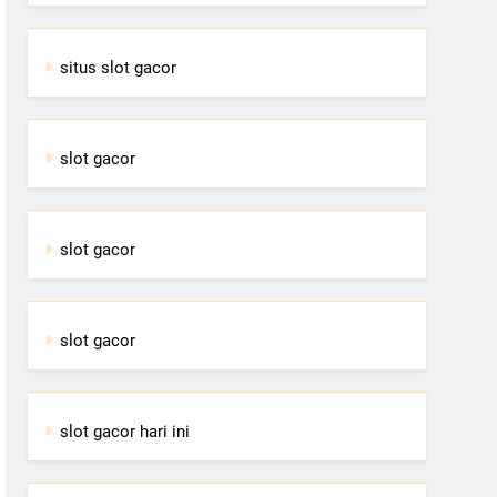
situs slot gacor
slot gacor
slot gacor
slot gacor
slot gacor hari ini