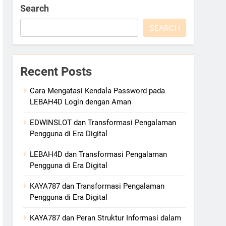
Search
SEARCH
Recent Posts
Cara Mengatasi Kendala Password pada
LEBAH4D Login dengan Aman
EDWINSLOT dan Transformasi Pengalaman
Pengguna di Era Digital
LEBAH4D dan Transformasi Pengalaman
Pengguna di Era Digital
KAYA787 dan Transformasi Pengalaman
Pengguna di Era Digital
KAYA787 dan Peran Struktur Informasi dalam