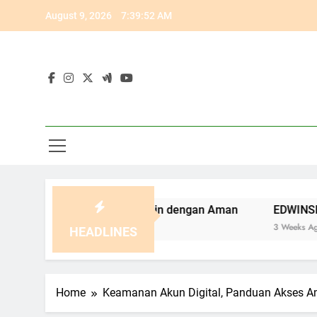
Skip
August 9, 2026
7:39:53 AM
to
content
Pac
Perhiasan 
pada LEBAH4D Login dengan Aman
EDWINSLOT dan Trans
3 Weeks Ago
HEADLINES
Home
Keamanan Akun Digital, Panduan Akses A