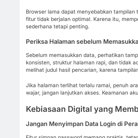
Browser lama dapat menyebabkan tampilan ti
fitur tidak berjalan optimal. Karena itu, me
sederhana tetapi penting.
Periksa Halaman sebelum Memasukka
Sebelum memasukkan data, perhatikan tampi
konsisten, struktur halaman rapi, dan tidak 
melihat judul hasil pencarian, karena tampila
Jika halaman terlihat terlalu ramai, penuh ar
wajar, jangan lanjutkan akses. Keamanan akun
Kebiasaan Digital yang Me
Jangan Menyimpan Data Login di Pe
Fitur simpan password memang praktis, tetap