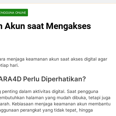
PENGGUNA ONLINE
n Akun saat Mengakses
 menjaga keamanan akun saat akses digital agar
iap hari.
RA4D Perlu Diperhatikan?
penting dalam aktivitas digital. Saat pengguna
mbutuhkan halaman yang mudah dibuka, tetapi juga
terarah. Kebiasaan menjaga keamanan akun membantu
nggunaan perangkat yang tidak tepat, hingga