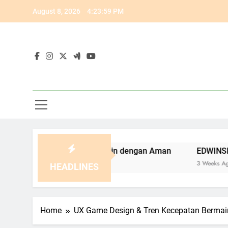
Skip
August 8, 2026
4:24:00 PM
to
content
Pac
Perhiasan 
 pada LEBAH4D Login dengan Aman
EDWINSLOT dan Tran
3 Weeks Ago
HEADLINES
Home
UX Game Design & Tren Kecepatan Bermai