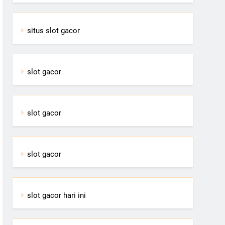
situs slot gacor
slot gacor
slot gacor
slot gacor
slot gacor hari ini