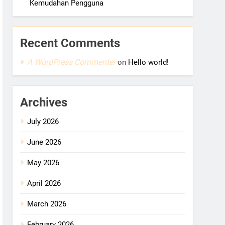
Kemudahan Pengguna
Recent Comments
A WordPress Commenter
on
Hello world!
Archives
July 2026
June 2026
May 2026
April 2026
March 2026
February 2026