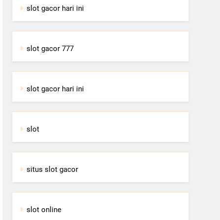
slot gacor hari ini
slot gacor 777
slot gacor hari ini
slot
situs slot gacor
slot online