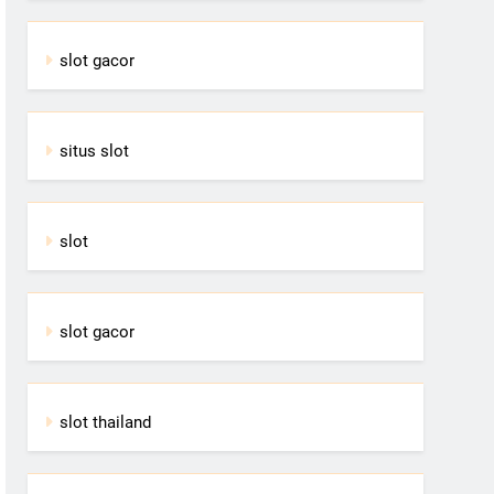
slot gacor
situs slot
slot
slot gacor
slot thailand