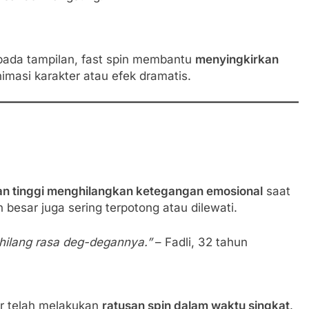
ipada tampilan, fast spin membantu
menyingkirkan
animasi karakter atau efek dramatis.
n tinggi menghilangkan ketegangan emosional
saat
besar juga sering terpotong atau dilewati.
hilang rasa deg-degannya.”
– Fadli, 32 tahun
ar telah melakukan
ratusan spin dalam waktu singkat
.