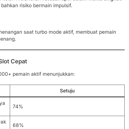
bahkan risiko bermain impulsif.
emenangan saat turbo mode aktif, membuat pemain
menang.
Slot Cepat
000+ pemain aktif menunjukkan:
Setuju
ya
74%
yak
68%