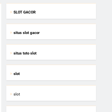
SLOT GACOR
situs slot gacor
situs toto slot
slot
slot