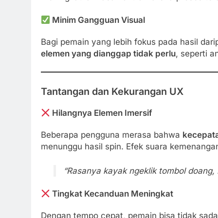
Minim Gangguan Visual
Bagi pemain yang lebih fokus pada hasil dar
elemen yang dianggap tidak perlu
, seperti 
Tantangan dan Kekurangan UX
Hilangnya Elemen Imersif
Beberapa pengguna merasa bahwa
kecepata
menunggu hasil spin. Efek suara kemenangan 
“Rasanya kayak ngeklik tombol doang, 
Tingkat Kecanduan Meningkat
Dengan tempo cepat, pemain bisa tidak sad