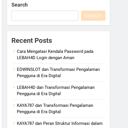
Search
SEARCH
Recent Posts
Cara Mengatasi Kendala Password pada
LEBAH4D Login dengan Aman
EDWINSLOT dan Transformasi Pengalaman
Pengguna di Era Digital
LEBAH4D dan Transformasi Pengalaman
Pengguna di Era Digital
KAYA787 dan Transformasi Pengalaman
Pengguna di Era Digital
KAYA787 dan Peran Struktur Informasi dalam