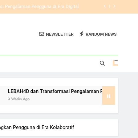
 Pengalaman Pengguna di Era Digital
i Pengalaman Pengguna di Era Digital
i Pengalaman Pengguna di Era Digital
NEWSLETTER
RANDOM NEWS
ord pada LEBAH4D Login dengan Aman
ic Bling. Koleksi Eksklusif Untuk Anda.
 Pengalaman Pengguna di Era Digital
i Pengalaman Pengguna di Era Digital
i Pengalaman Pengguna di Era Digital
 dan Transformasi Pengalaman Pengguna di Era Digital
go
kan Pengguna di Era Kolaboratif