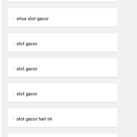
situs slot gacor
slot gacor
slot gacor
slot gacor
slot gacor hari ini