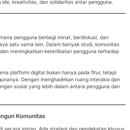
n ide, kreativitas, dan solidaritas antar pengguna.
i mana pengguna berbagi minat, berdiskusi, dan
aya satu sama lain. Dalam banyak studi, komunitas
 dan meningkatkan keterlibatan pengguna terhadap
platform digital bukan hanya pada fitur, tetapi
gunanya. Dengan menghadirkan ruang interaksi dan
gan sosial yang lebih dalam antara pengguna dan
angun Komunitas
i secara instan. Ada strategi dan pendekatan khusus