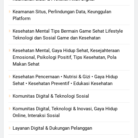
Keamanan Situs, Perlindungan Data, Keunggulan
Platform
Kesehatan Mental Tips Bermain Game Sehat Lifestyle
Teknologi dan Sosial Game dan Kesehatan
Kesehatan Mental, Gaya Hidup Sehat, Kesejahteraan
Emosional, Psikologi Positif, Tips Kesehatan, Pola
Makan Sehat
Kesehatan Pencernaan • Nutrisi & Gizi • Gaya Hidup
Sehat • Kesehatan Preventif • Edukasi Kesehatan
Komunitas Digital & Teknologi Sosial
Komunitas Digital, Teknologi & Inovasi, Gaya Hidup
Online, Interaksi Sosial
Layanan Digital & Dukungan Pelanggan