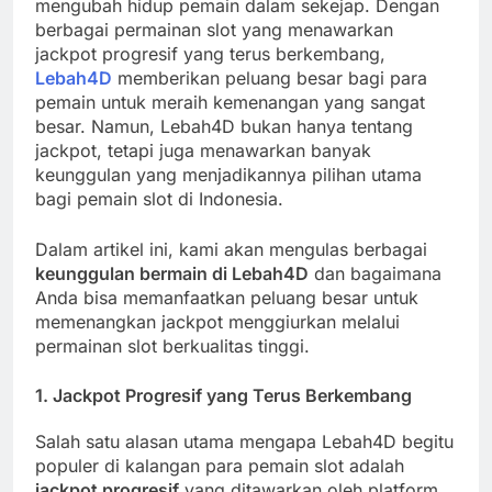
mengubah hidup pemain dalam sekejap. Dengan
berbagai permainan slot yang menawarkan
jackpot progresif yang terus berkembang,
Lebah4D
memberikan peluang besar bagi para
pemain untuk meraih kemenangan yang sangat
besar. Namun, Lebah4D bukan hanya tentang
jackpot, tetapi juga menawarkan banyak
keunggulan yang menjadikannya pilihan utama
bagi pemain slot di Indonesia.
Dalam artikel ini, kami akan mengulas berbagai
keunggulan bermain di Lebah4D
dan bagaimana
Anda bisa memanfaatkan peluang besar untuk
memenangkan jackpot menggiurkan melalui
permainan slot berkualitas tinggi.
1.
Jackpot Progresif yang Terus Berkembang
Salah satu alasan utama mengapa Lebah4D begitu
populer di kalangan para pemain slot adalah
jackpot progresif
yang ditawarkan oleh platform