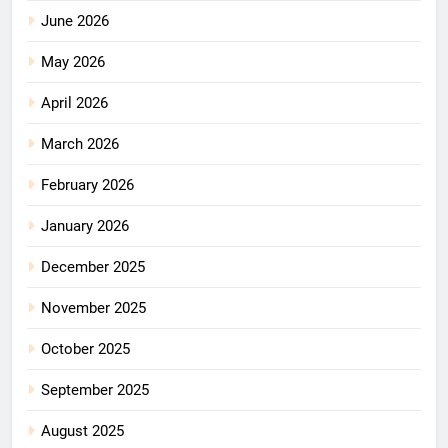
June 2026
May 2026
April 2026
March 2026
February 2026
January 2026
December 2025
November 2025
October 2025
September 2025
August 2025