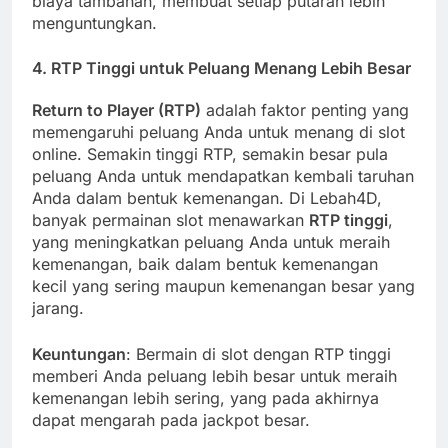
biaya tambahan, membuat setiap putaran lebih
menguntungkan.
4.
RTP Tinggi untuk Peluang Menang Lebih Besar
Return to Player (RTP)
adalah faktor penting yang
memengaruhi peluang Anda untuk menang di slot
online. Semakin tinggi RTP, semakin besar pula
peluang Anda untuk mendapatkan kembali taruhan
Anda dalam bentuk kemenangan. Di Lebah4D,
banyak permainan slot menawarkan
RTP tinggi
,
yang meningkatkan peluang Anda untuk meraih
kemenangan, baik dalam bentuk kemenangan
kecil yang sering maupun kemenangan besar yang
jarang.
Keuntungan
: Bermain di slot dengan RTP tinggi
memberi Anda peluang lebih besar untuk meraih
kemenangan lebih sering, yang pada akhirnya
dapat mengarah pada jackpot besar.