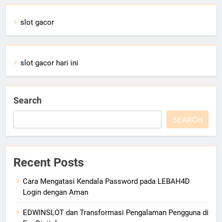
slot gacor
slot gacor hari ini
Search
SEARCH
Recent Posts
Cara Mengatasi Kendala Password pada LEBAH4D
Login dengan Aman
EDWINSLOT dan Transformasi Pengalaman Pengguna di