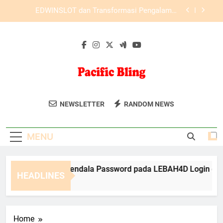
Skip
LEBAH4D dan Transformasi Pengalaman
to
Pengguna di Era Digital
content
KAYA787 dan Transformasi Pengalaman
Pengguna di Era Digital
Cara Mengatasi Kendala Password pada
LEBAH4D Login dengan Aman
EDWINSLOT dan Transformasi Pengalaman
Pengguna di Era Digital
Pacific Bling
Perhiasan Mewah Dan Aksesori Elegan
LEBAH4D dan Transformasi Pengalaman
NEWSLETTER
RANDOM NEWS
Pengguna di Era Digital
Untuk Penampilan Glamor Dari Pacific
KAYA787 dan Transformasi Pengalaman
Bling. Koleksi Eksklusif Untuk Anda.
Pengguna di Era Digital
MENU
ra Mengatasi Kendala Password pada LEBAH4D Login denga
HEADLINES
Weeks Ago
Home