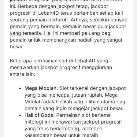
ini. Berbeda dengan jackpot tetap, jackpot
progresif di Lebah4D terus bertambah setiap kali
seorang pemain bertaruh. Artinya, semakin banyak
pemain yang bermain, semakin besar pula jackpot
yang tersedia. Hal ini memberi peluang bagi
pemain untuk memenangkan hadiah yang sangat
besar.
Beberapa permainan slot di Lebah4D yang
menawarkan jackpot progresif menggiurkan
antara lain:
Mega Moolah
: Slot terkenal dengan jackpot
yang bisa mencapai jutaan rupiah, Mega
Moolah adalah salah satu pilihan utama bagi
pemain yang ingin mengejar jackpot besar.
Hall of Gods
: Permainan slot bertema
mitologi ini menawarkan jackpot progresif
yang terus berkembang, memberi
kesempatan besar untuk meraih