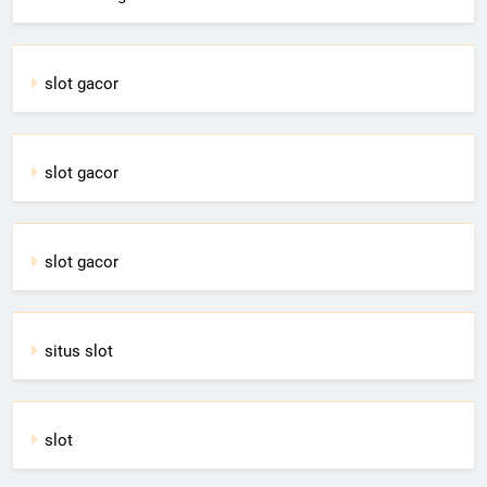
slot gacor
slot gacor
slot gacor
situs slot
slot