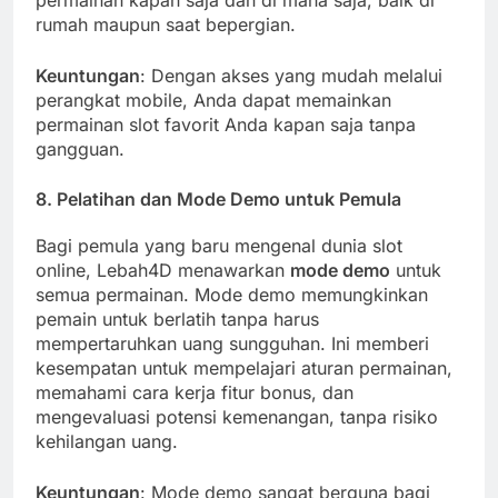
rumah maupun saat bepergian.
Keuntungan
: Dengan akses yang mudah melalui
perangkat mobile, Anda dapat memainkan
permainan slot favorit Anda kapan saja tanpa
gangguan.
8.
Pelatihan dan Mode Demo untuk Pemula
Bagi pemula yang baru mengenal dunia slot
online, Lebah4D menawarkan
mode demo
untuk
semua permainan. Mode demo memungkinkan
pemain untuk berlatih tanpa harus
mempertaruhkan uang sungguhan. Ini memberi
kesempatan untuk mempelajari aturan permainan,
memahami cara kerja fitur bonus, dan
mengevaluasi potensi kemenangan, tanpa risiko
kehilangan uang.
Keuntungan
: Mode demo sangat berguna bagi