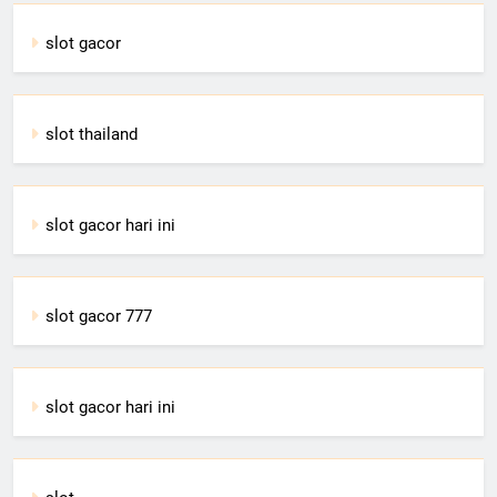
slot gacor
slot thailand
slot gacor hari ini
slot gacor 777
slot gacor hari ini