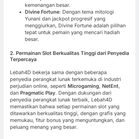
kemenangan besar.
Divine Fortune
: Dengan tema mitologi
Yunani dan jackpot progresif yang
menggiurkan, Divine Fortune adalah pilihan
tepat untuk pemain yang mencari hadiah
besar.
2.
Permainan Slot Berkualitas Tinggi dari Penyedia
Terpercaya
Lebah4D bekerja sama dengan beberapa
penyedia perangkat lunak terkemuka di industri
perjudian online, seperti
Microgaming
,
NetEnt
,
dan
Pragmatic Play
. Dengan dukungan dari
penyedia perangkat lunak terbaik, Lebah4D
memastikan bahwa setiap permainan slot yang
ditawarkan berkualitas tinggi, dengan grafis yang
memukau, fitur bonus yang menguntungkan, dan
peluang menang yang besar.