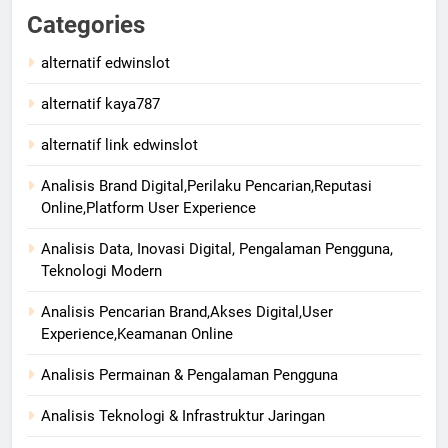
Categories
alternatif edwinslot
alternatif kaya787
alternatif link edwinslot
Analisis Brand Digital,Perilaku Pencarian,Reputasi
Online,Platform User Experience
Analisis Data, Inovasi Digital, Pengalaman Pengguna,
Teknologi Modern
Analisis Pencarian Brand,Akses Digital,User
Experience,Keamanan Online
Analisis Permainan & Pengalaman Pengguna
Analisis Teknologi & Infrastruktur Jaringan