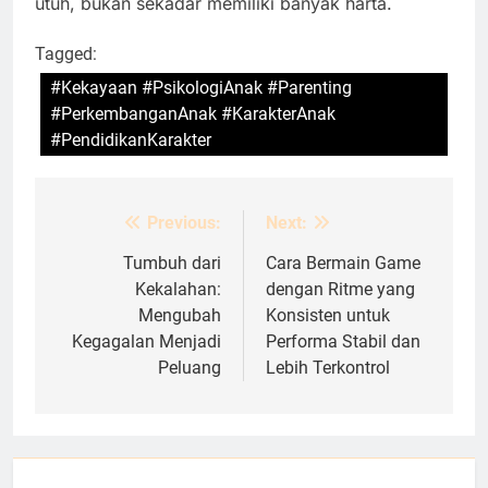
utuh, bukan sekadar memiliki banyak harta.
Tagged:
#Kekayaan #PsikologiAnak #Parenting
#PerkembanganAnak #KarakterAnak
#PendidikanKarakter
Previous:
Next:
Post
navigation
Tumbuh dari
Cara Bermain Game
Kekalahan:
dengan Ritme yang
Mengubah
Konsisten untuk
Kegagalan Menjadi
Performa Stabil dan
Peluang
Lebih Terkontrol