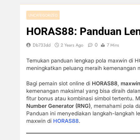
UNCATEGORIZED
HORAS88: Panduan Len
0
Db733dd
2 Years Ago
7 Mins
Temukan panduan lengkap pola maxwin di HORA
meningkatkan peluang meraih kemenangan mak
Bagi pemain slot online di
HORAS88
,
maxwi
kemenangan maksimal yang bisa diraih dalam 
fitur bonus atau kombinasi simbol tertentu.
Number Generator (RNG)
, memahami pola da
Panduan ini menyediakan langkah-langkah l
maxwin di
HORAS88
.