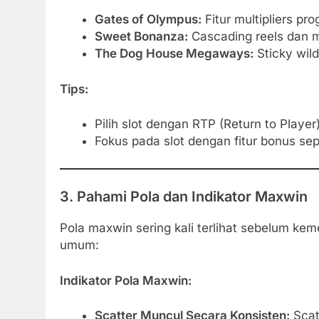
Gates of Olympus:
Fitur multipliers pr
Sweet Bonanza:
Cascading reels dan m
The Dog House Megaways:
Sticky wil
Tips:
Pilih slot dengan RTP (Return to Player
Fokus pada slot dengan fitur bonus seper
3.
Pahami Pola dan Indikator Maxwin
Pola maxwin sering kali terlihat sebelum kem
umum:
Indikator Pola Maxwin:
Scatter Muncul Secara Konsisten:
Scat