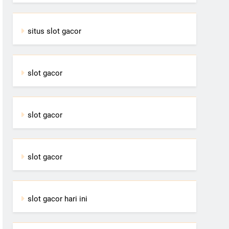
situs slot gacor
slot gacor
slot gacor
slot gacor
slot gacor hari ini