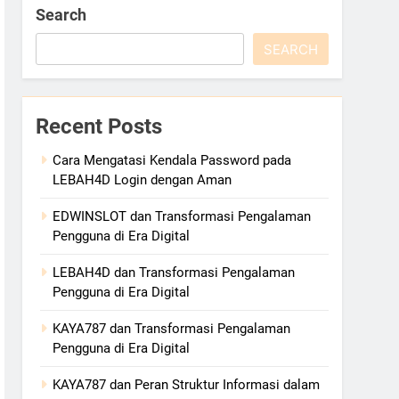
Search
SEARCH
Recent Posts
Cara Mengatasi Kendala Password pada
LEBAH4D Login dengan Aman
EDWINSLOT dan Transformasi Pengalaman
Pengguna di Era Digital
LEBAH4D dan Transformasi Pengalaman
Pengguna di Era Digital
KAYA787 dan Transformasi Pengalaman
Pengguna di Era Digital
KAYA787 dan Peran Struktur Informasi dalam