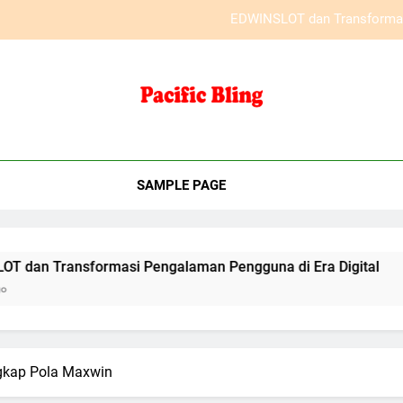
EDWINSLOT dan Transformasi
LEBAH4D dan Transformas
KAYA787 dan Transformas
ific Bling
Cara Mengatasi Kendala Passw
Mewah Dan Aksesori Elegan Untuk Penampilan Glamor Dari Pacif
EDWINSLOT dan Transformasi
SAMPLE PAGE
LEBAH4D dan Transformas
KAYA787 dan Transformas
sformasi Pengalaman Pengguna di Era Digital
LEBAH4D
3 Weeks A
kap Pola Maxwin