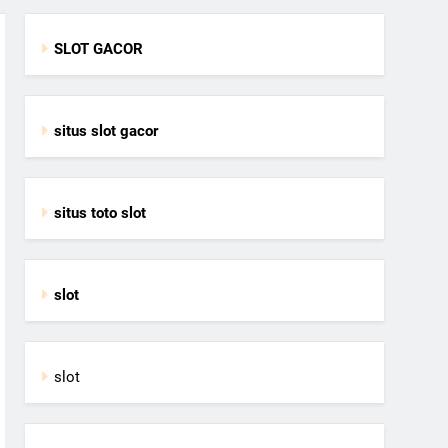
SLOT GACOR
situs slot gacor
situs toto slot
slot
slot