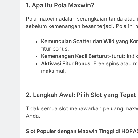
1.
Apa Itu Pola Maxwin?
Pola maxwin adalah serangkaian tanda atau 
sebelum kemenangan besar terjadi. Pola ini
Kemunculan Scatter dan Wild yang Kon
fitur bonus.
Kemenangan Kecil Berturut-turut:
Indi
Aktivasi Fitur Bonus:
Free spins atau m
maksimal.
2.
Langkah Awal: Pilih Slot yang Tepat
Tidak semua slot menawarkan peluang maxwin
Anda.
Slot Populer dengan Maxwin Tinggi di HORA