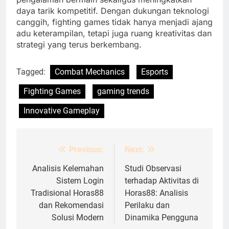
daya tarik kompetitif. Dengan dukungan teknologi
canggih, fighting games tidak hanya menjadi ajang
adu keterampilan, tetapi juga ruang kreativitas dan
strategi yang terus berkembang.
Tagged:
Combat Mechanics
Esports
Fighting Games
gaming trends
Innovative Gameplay
Previous:
Next:
Post
navigation
Analisis Kelemahan
Studi Observasi
Sistem Login
terhadap Aktivitas di
Tradisional Horas88
Horas88: Analisis
dan Rekomendasi
Perilaku dan
Solusi Modern
Dinamika Pengguna