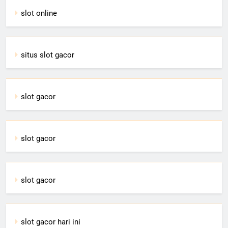
slot online
situs slot gacor
slot gacor
slot gacor
slot gacor
slot gacor hari ini