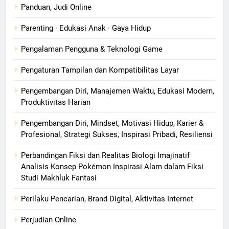
Panduan, Judi Online
Parenting · Edukasi Anak · Gaya Hidup
Pengalaman Pengguna & Teknologi Game
Pengaturan Tampilan dan Kompatibilitas Layar
Pengembangan Diri, Manajemen Waktu, Edukasi Modern,
Produktivitas Harian
Pengembangan Diri, Mindset, Motivasi Hidup, Karier &
Profesional, Strategi Sukses, Inspirasi Pribadi, Resiliensi
Perbandingan Fiksi dan Realitas Biologi Imajinatif
Analisis Konsep Pokémon Inspirasi Alam dalam Fiksi
Studi Makhluk Fantasi
Perilaku Pencarian, Brand Digital, Aktivitas Internet
Perjudian Online