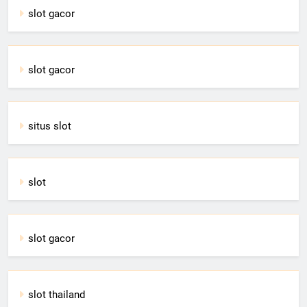
slot gacor
slot gacor
situs slot
slot
slot gacor
slot thailand