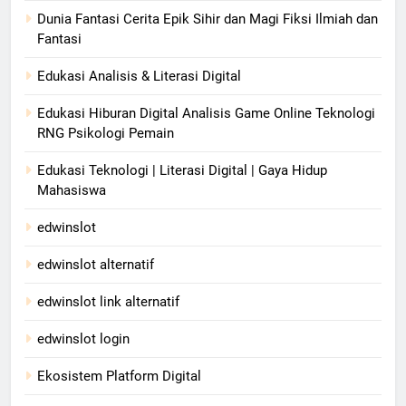
Dunia Fantasi Cerita Epik Sihir dan Magi Fiksi Ilmiah dan
Fantasi
Edukasi Analisis & Literasi Digital
Edukasi Hiburan Digital Analisis Game Online Teknologi
RNG Psikologi Pemain
Edukasi Teknologi | Literasi Digital | Gaya Hidup
Mahasiswa
edwinslot
edwinslot alternatif
edwinslot link alternatif
edwinslot login
Ekosistem Platform Digital