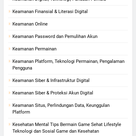
Keamanan Finansial & Literasi Digital
Keamanan Online
Keamanan Password dan Pemulihan Akun
Keamanan Permainan
Keamanan Platform, Teknologi Permainan, Pengalaman
Pengguna
Keamanan Siber & Infrastruktur Digital
Keamanan Siber & Proteksi Akun Digital
Keamanan Situs, Perlindungan Data, Keunggulan
Platform
Kesehatan Mental Tips Bermain Game Sehat Lifestyle
Teknologi dan Sosial Game dan Kesehatan