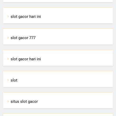
slot gacor hari ini
slot gacor 777
slot gacor hari ini
slot
situs slot gacor