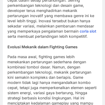
cepat dalam setiap pertandingan. Seiring
perkembangan teknologi dan desain game,
developer terus menghadirkan mekanik
pertarungan inovatif yang membawa genre ini ke
level lebih tinggi. Inovasi tersebut bukan hanya
sekadar variasi, melainkan pembaruan mendasar
yang memperkaya pengalaman bermain
corla slot
serta membuat pertandingan lebih kompetitif.
Evolusi Mekanik dalam Fighting Games
Pada masa awal, fighting games lebih
menekankan pertarungan sederhana dengan
kombinasi tombol dasar. Namun, dengan
perkembangan teknologi, mekanik pertarungan
kini semakin kompleks dan berlapis. Game
modern tidak lagi hanya mengandalkan kombo
cepat, tetapi juga memperkenalkan elemen seperti
sistem energi, variasi gaya bertarung, hingga
strategi berbasis kondisi lingkungan. Hal ini
menciptakan kedalaman gameplay yang mampu