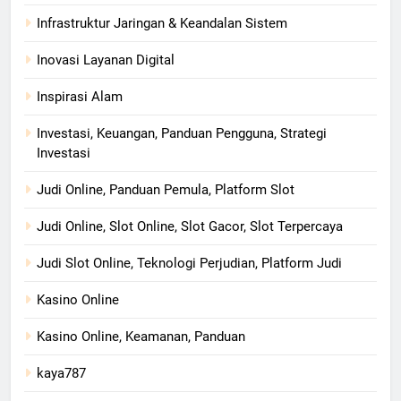
Infrastruktur Jaringan & Keandalan Sistem
Inovasi Layanan Digital
Inspirasi Alam
Investasi, Keuangan, Panduan Pengguna, Strategi
Investasi
Judi Online, Panduan Pemula, Platform Slot
Judi Online, Slot Online, Slot Gacor, Slot Terpercaya
Judi Slot Online, Teknologi Perjudian, Platform Judi
Kasino Online
Kasino Online, Keamanan, Panduan
kaya787