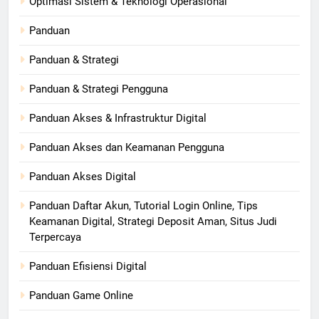
Optimasi Sistem & Teknologi Operasional
Panduan
Panduan & Strategi
Panduan & Strategi Pengguna
Panduan Akses & Infrastruktur Digital
Panduan Akses dan Keamanan Pengguna
Panduan Akses Digital
Panduan Daftar Akun, Tutorial Login Online, Tips
Keamanan Digital, Strategi Deposit Aman, Situs Judi
Terpercaya
Panduan Efisiensi Digital
Panduan Game Online