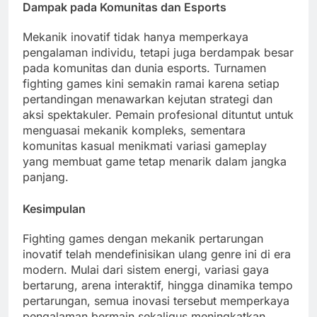
Dampak pada Komunitas dan Esports
Mekanik inovatif tidak hanya memperkaya
pengalaman individu, tetapi juga berdampak besar
pada komunitas dan dunia esports. Turnamen
fighting games kini semakin ramai karena setiap
pertandingan menawarkan kejutan strategi dan
aksi spektakuler. Pemain profesional dituntut untuk
menguasai mekanik kompleks, sementara
komunitas kasual menikmati variasi gameplay
yang membuat game tetap menarik dalam jangka
panjang.
Kesimpulan
Fighting games dengan mekanik pertarungan
inovatif telah mendefinisikan ulang genre ini di era
modern. Mulai dari sistem energi, variasi gaya
bertarung, arena interaktif, hingga dinamika tempo
pertarungan, semua inovasi tersebut memperkaya
pengalaman bermain sekaligus meningkatkan