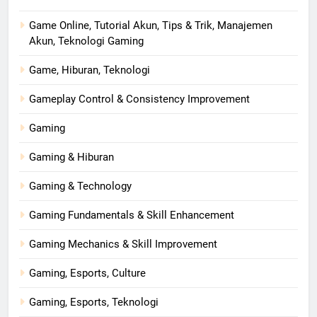
Game Online, Tutorial Akun, Tips & Trik, Manajemen
Akun, Teknologi Gaming
Game, Hiburan, Teknologi
Gameplay Control & Consistency Improvement
Gaming
Gaming & Hiburan
Gaming & Technology
Gaming Fundamentals & Skill Enhancement
Gaming Mechanics & Skill Improvement
Gaming, Esports, Culture
Gaming, Esports, Teknologi