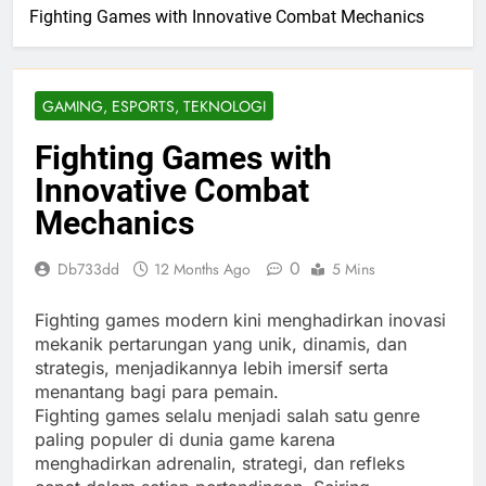
Fighting Games with Innovative Combat Mechanics
GAMING, ESPORTS, TEKNOLOGI
Fighting Games with
Innovative Combat
Mechanics
0
Db733dd
12 Months Ago
5 Mins
Fighting games modern kini menghadirkan inovasi
mekanik pertarungan yang unik, dinamis, dan
strategis, menjadikannya lebih imersif serta
menantang bagi para pemain.
Fighting games selalu menjadi salah satu genre
paling populer di dunia game karena
menghadirkan adrenalin, strategi, dan refleks