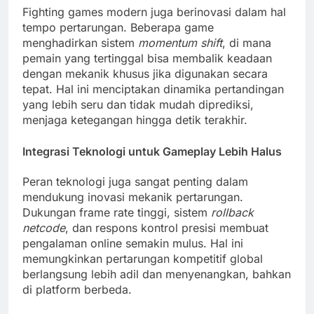
Fighting games modern juga berinovasi dalam hal
tempo pertarungan. Beberapa game
menghadirkan sistem
momentum shift
, di mana
pemain yang tertinggal bisa membalik keadaan
dengan mekanik khusus jika digunakan secara
tepat. Hal ini menciptakan dinamika pertandingan
yang lebih seru dan tidak mudah diprediksi,
menjaga ketegangan hingga detik terakhir.
Integrasi Teknologi untuk Gameplay Lebih Halus
Peran teknologi juga sangat penting dalam
mendukung inovasi mekanik pertarungan.
Dukungan frame rate tinggi, sistem
rollback
netcode
, dan respons kontrol presisi membuat
pengalaman online semakin mulus. Hal ini
memungkinkan pertarungan kompetitif global
berlangsung lebih adil dan menyenangkan, bahkan
di platform berbeda.