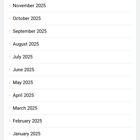
November 2025
October 2025
September 2025
August 2025
July 2025
June 2025
May 2025
April 2025
March 2025
February 2025
January 2025