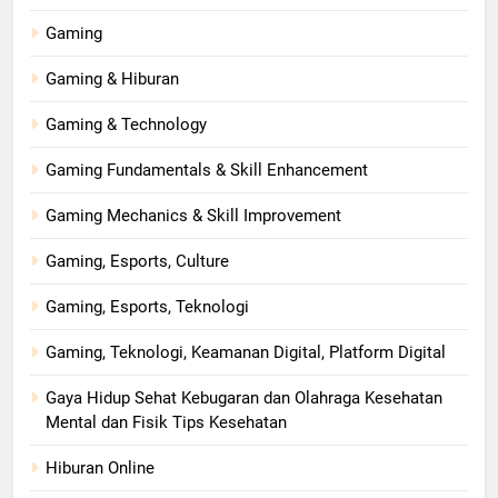
Gaming
Gaming & Hiburan
Gaming & Technology
Gaming Fundamentals & Skill Enhancement
Gaming Mechanics & Skill Improvement
Gaming, Esports, Culture
Gaming, Esports, Teknologi
Gaming, Teknologi, Keamanan Digital, Platform Digital
Gaya Hidup Sehat Kebugaran dan Olahraga Kesehatan
Mental dan Fisik Tips Kesehatan
Hiburan Online