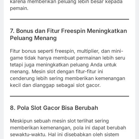
karena memberikan peluang lebih besar kepada
pemain.
7. Bonus dan Fitur Freespin Meningkatkan
Peluang Menang
Fitur bonus seperti freespin, multiplier, dan mini-
game tidak hanya membuat permainan lebih seru
tetapi juga meningkatkan peluang Anda untuk
menang. Mesin slot dengan fitur-fitur ini
cenderung lebih sering memberikan kemenangan
kecil dan dianggap sebagai slot gacor.
8. Pola Slot Gacor Bisa Berubah
Meskipun sebuah mesin slot terlihat sering
memberikan kemenangan, pola ini dapat berubah
sewaktu-waktu. Hal ini disebabkan oleh sistem