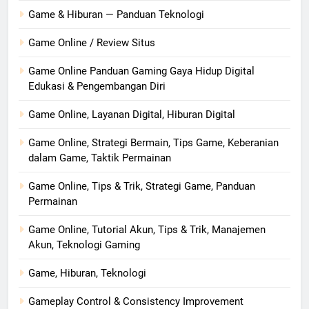
Game & Hiburan — Panduan Teknologi
Game Online / Review Situs
Game Online Panduan Gaming Gaya Hidup Digital
Edukasi & Pengembangan Diri
Game Online, Layanan Digital, Hiburan Digital
Game Online, Strategi Bermain, Tips Game, Keberanian
dalam Game, Taktik Permainan
Game Online, Tips & Trik, Strategi Game, Panduan
Permainan
Game Online, Tutorial Akun, Tips & Trik, Manajemen
Akun, Teknologi Gaming
Game, Hiburan, Teknologi
Gameplay Control & Consistency Improvement