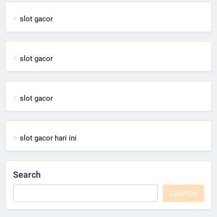
slot gacor
slot gacor
slot gacor
slot gacor hari ini
Search
SEARCH