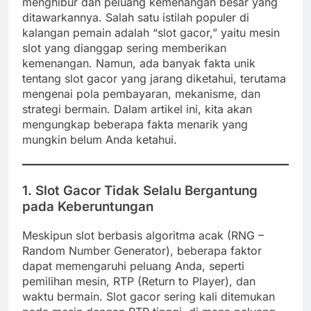
menghibur dan peluang kemenangan besar yang
ditawarkannya. Salah satu istilah populer di
kalangan pemain adalah “slot gacor,” yaitu mesin
slot yang dianggap sering memberikan
kemenangan. Namun, ada banyak fakta unik
tentang slot gacor yang jarang diketahui, terutama
mengenai pola pembayaran, mekanisme, dan
strategi bermain. Dalam artikel ini, kita akan
mengungkap beberapa fakta menarik yang
mungkin belum Anda ketahui.
1. Slot Gacor Tidak Selalu Bergantung
pada Keberuntungan
Meskipun slot berbasis algoritma acak (RNG –
Random Number Generator), beberapa faktor
dapat memengaruhi peluang Anda, seperti
pemilihan mesin, RTP (Return to Player), dan
waktu bermain. Slot gacor sering kali ditemukan