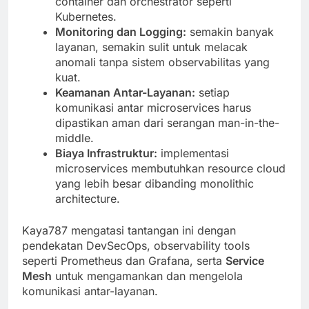
container dan orchestrator seperti
Kubernetes.
Monitoring dan Logging:
semakin banyak
layanan, semakin sulit untuk melacak
anomali tanpa sistem observabilitas yang
kuat.
Keamanan Antar-Layanan:
setiap
komunikasi antar microservices harus
dipastikan aman dari serangan man-in-the-
middle.
Biaya Infrastruktur:
implementasi
microservices membutuhkan resource cloud
yang lebih besar dibanding monolithic
architecture.
Kaya787 mengatasi tantangan ini dengan
pendekatan DevSecOps, observability tools
seperti Prometheus dan Grafana, serta
Service
Mesh
untuk mengamankan dan mengelola
komunikasi antar-layanan.