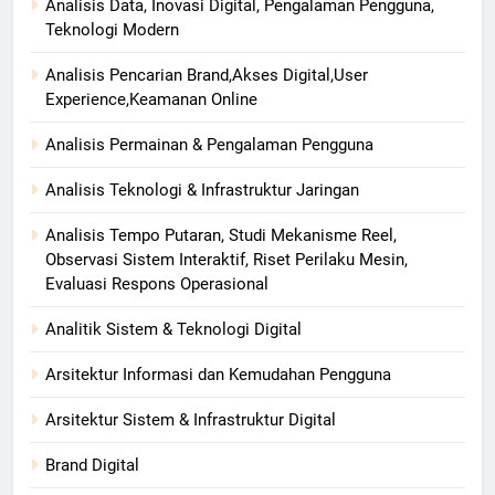
Analisis Data, Inovasi Digital, Pengalaman Pengguna,
Teknologi Modern
Analisis Pencarian Brand,Akses Digital,User
Experience,Keamanan Online
Analisis Permainan & Pengalaman Pengguna
Analisis Teknologi & Infrastruktur Jaringan
Analisis Tempo Putaran, Studi Mekanisme Reel,
Observasi Sistem Interaktif, Riset Perilaku Mesin,
Evaluasi Respons Operasional
Analitik Sistem & Teknologi Digital
Arsitektur Informasi dan Kemudahan Pengguna
Arsitektur Sistem & Infrastruktur Digital
Brand Digital