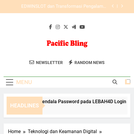
Skip
LEBAH4D dan Transformasi Pengalaman
to
Pengguna di Era Digital
content
KAYA787 dan Transformasi Pengalaman
Pengguna di Era Digital
Cara Mengatasi Kendala Password pada
LEBAH4D Login dengan Aman
EDWINSLOT dan Transformasi Pengalaman
Pengguna di Era Digital
Pacific Bling
Perhiasan Mewah Dan Aksesori Elegan
LEBAH4D dan Transformasi Pengalaman
NEWSLETTER
RANDOM NEWS
Pengguna di Era Digital
Untuk Penampilan Glamor Dari Pacific
KAYA787 dan Transformasi Pengalaman
Bling. Koleksi Eksklusif Untuk Anda.
Pengguna di Era Digital
MENU
ara Mengatasi Kendala Password pada LEBAH4D Login deng
HEADLINES
 Week Ago
Home
Teknologi dan Keamanan Digital