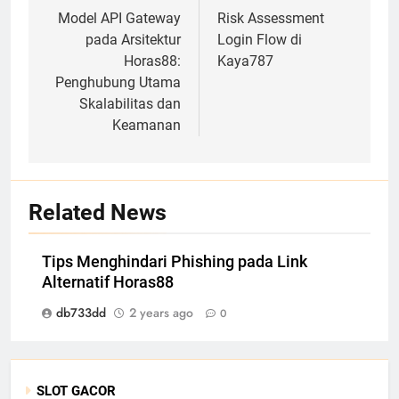
navigation
Model API Gateway
Risk Assessment
pada Arsitektur
Login Flow di
Horas88:
Kaya787
Penghubung Utama
Skalabilitas dan
Keamanan
Related News
Tips Menghindari Phishing pada Link
Alternatif Horas88
db733dd
2 years ago
0
SLOT GACOR