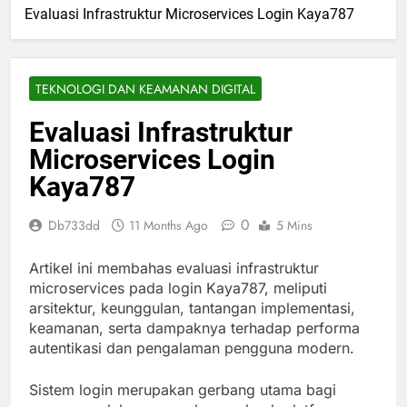
Evaluasi Infrastruktur Microservices Login Kaya787
TEKNOLOGI DAN KEAMANAN DIGITAL
Evaluasi Infrastruktur
Microservices Login
Kaya787
0
Db733dd
11 Months Ago
5 Mins
Artikel ini membahas evaluasi infrastruktur
microservices pada login Kaya787, meliputi
arsitektur, keunggulan, tantangan implementasi,
keamanan, serta dampaknya terhadap performa
autentikasi dan pengalaman pengguna modern.
Sistem login merupakan gerbang utama bagi