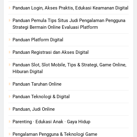
Panduan Login, Akses Praktis, Edukasi Keamanan Digital
Panduan Pemula Tips Situs Judi Pengalaman Pengguna
Strategi Bermain Online Evaluasi Platform
Panduan Platform Digital
Panduan Registrasi dan Akses Digital
Panduan Slot, Slot Mobile, Tips & Strategi, Game Online,
Hiburan Digital
Panduan Taruhan Online
Panduan Teknologi & Digital
Panduan, Judi Online
Parenting · Edukasi Anak · Gaya Hidup
Pengalaman Pengguna & Teknologi Game