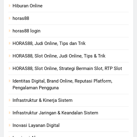
Hiburan Online
horas88
horas88 login
HORAS88, Judi Online, Tips dan Trik
HORAS88, Slot Online, Judi Online, Tips & Trik
HORAS88, Slot Online, Strategi Bermain Slot, RTP Slot
Identitas Digital, Brand Online, Reputasi Platform,
Pengalaman Pengguna
Infrastruktur & Kinerja Sistem
Infrastruktur Jaringan & Keandalan Sistem
Inovasi Layanan Digital