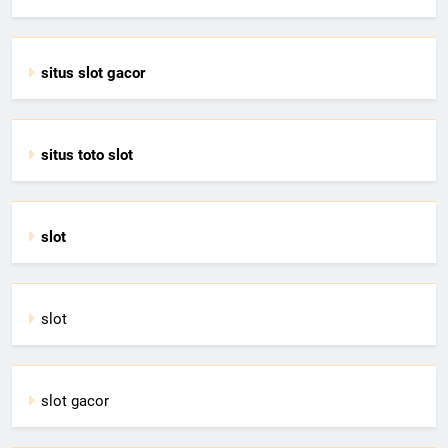
situs slot gacor
situs toto slot
slot
slot
slot gacor