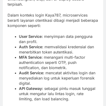
terpisah.
Dalam konteks login Kaya787, microservices
berarti layanan otentikasi dibagi menjadi beberapa
komponen seperti:
User Service:
menyimpan data pengguna
dan profil.
Auth Service:
memvalidasi kredensial dan
menerbitkan token autentikasi.
MFA Service:
menangani multi-factor
authentication seperti OTP, push
notification, dan biometrik.
Audit Service:
mencatat aktivitas login dan
menyediakan log untuk keperluan forensik
digital.
API Gateway:
sebagai pintu masuk tunggal
untuk mengatur lalu lintas login, rate
limiting, dan load balancing.