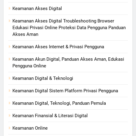
Keamanan Akses Digital
Keamanan Akses Digital Troubleshooting Browser
Edukasi Privasi Online Proteksi Data Pengguna Panduan
Akses Aman
Keamanan Akses Internet & Privasi Pengguna
Keamanan Akun Digital, Panduan Akses Aman, Edukasi
Pengguna Online
Keamanan Digital & Teknologi
Keamanan Digital Sistem Platform Privasi Pengguna
Keamanan Digital, Teknologi, Panduan Pemula
Keamanan Finansial & Literasi Digital
Keamanan Online