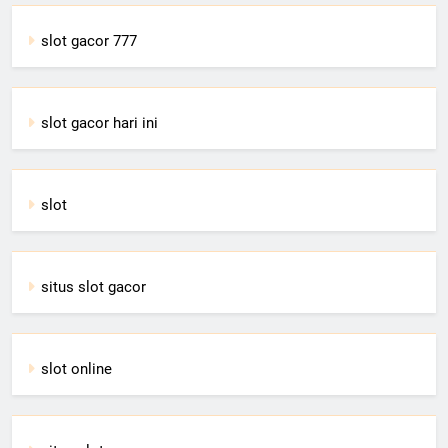
slot gacor 777
slot gacor hari ini
slot
situs slot gacor
slot online