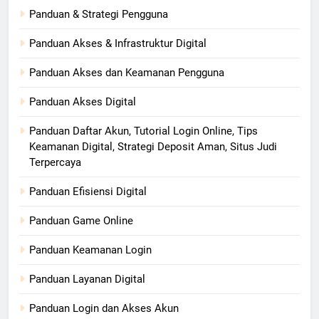
Panduan & Strategi Pengguna
Panduan Akses & Infrastruktur Digital
Panduan Akses dan Keamanan Pengguna
Panduan Akses Digital
Panduan Daftar Akun, Tutorial Login Online, Tips
Keamanan Digital, Strategi Deposit Aman, Situs Judi
Terpercaya
Panduan Efisiensi Digital
Panduan Game Online
Panduan Keamanan Login
Panduan Layanan Digital
Panduan Login dan Akses Akun