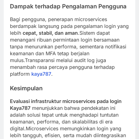
Dampak terhadap Pengalaman Pengguna
Bagi pengguna, penerapan microservices
berdampak langsung pada pengalaman login yang
lebih
cepat, stabil, dan aman
.Sistem dapat
menangani ribuan permintaan login bersamaan
tanpa menurunkan performa, sementara notifikasi
keamanan dan MFA tetap berjalan
mulus.Transparansi melalui audit log juga
menambah rasa percaya pengguna terhadap
platform
kaya787
.
Kesimpulan
Evaluasi infrastruktur microservices pada login
Kaya787
menunjukkan bahwa pendekatan ini
adalah solusi tepat untuk menghadapi tuntutan
keamanan, performa, dan skalabilitas di era
digital.Microservices memungkinkan login yang
lebih tangguh, efisien, serta mudah diintegrasikan