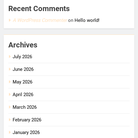
Recent Comments
A WordPress Commenter
on
Hello world!
Archives
July 2026
June 2026
May 2026
April 2026
March 2026
February 2026
January 2026