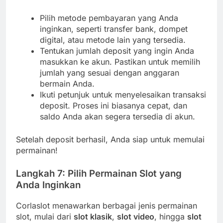
Pilih metode pembayaran yang Anda
inginkan, seperti transfer bank, dompet
digital, atau metode lain yang tersedia.
Tentukan jumlah deposit yang ingin Anda
masukkan ke akun. Pastikan untuk memilih
jumlah yang sesuai dengan anggaran
bermain Anda.
Ikuti petunjuk untuk menyelesaikan transaksi
deposit. Proses ini biasanya cepat, dan
saldo Anda akan segera tersedia di akun.
Setelah deposit berhasil, Anda siap untuk memulai
permainan!
Langkah 7: Pilih Permainan Slot yang
Anda Inginkan
Corlaslot menawarkan berbagai jenis permainan
slot, mulai dari
slot klasik
,
slot video
, hingga
slot