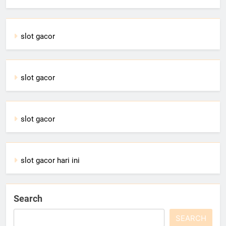
slot gacor
slot gacor
slot gacor
slot gacor hari ini
Search
SEARCH