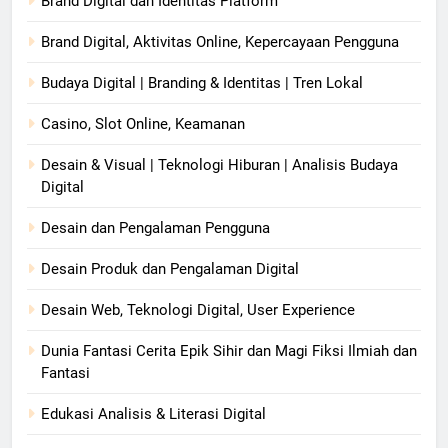
Brand Digital dan Identitas Platform
Brand Digital, Aktivitas Online, Kepercayaan Pengguna
Budaya Digital | Branding & Identitas | Tren Lokal
Casino, Slot Online, Keamanan
Desain & Visual | Teknologi Hiburan | Analisis Budaya
Digital
Desain dan Pengalaman Pengguna
Desain Produk dan Pengalaman Digital
Desain Web, Teknologi Digital, User Experience
Dunia Fantasi Cerita Epik Sihir dan Magi Fiksi Ilmiah dan
Fantasi
Edukasi Analisis & Literasi Digital