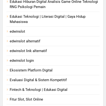
Edukasi Hiburan Digital Analisis Game Online Teknologi
RNG Psikologi Pemain
Edukasi Teknologi | Literasi Digital | Gaya Hidup
Mahasiswa
edwinslot
edwinslot alternatif
edwinslot link alternatif
edwinslot login
Ekosistem Platform Digital
Evaluasi Digital & Sistem Kompetitif
Fintech & Teknologi | Edukasi Digital
Fitur Slot, Slot Online