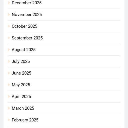
December 2025
November 2025
October 2025
September 2025
August 2025
July 2025
June 2025
May 2025
April 2025
March 2025
February 2025