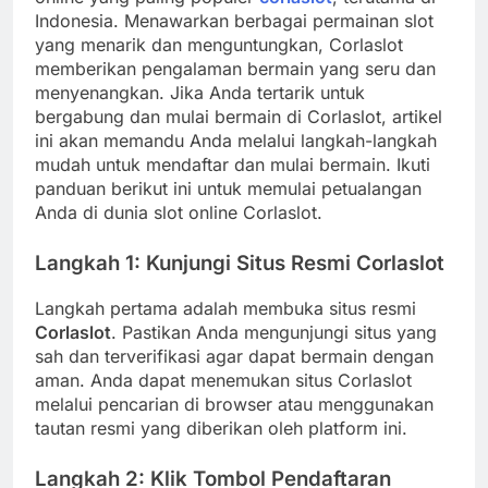
Indonesia. Menawarkan berbagai permainan slot
yang menarik dan menguntungkan, Corlaslot
memberikan pengalaman bermain yang seru dan
menyenangkan. Jika Anda tertarik untuk
bergabung dan mulai bermain di Corlaslot, artikel
ini akan memandu Anda melalui langkah-langkah
mudah untuk mendaftar dan mulai bermain. Ikuti
panduan berikut ini untuk memulai petualangan
Anda di dunia slot online Corlaslot.
Langkah 1: Kunjungi Situs Resmi Corlaslot
Langkah pertama adalah membuka situs resmi
Corlaslot
. Pastikan Anda mengunjungi situs yang
sah dan terverifikasi agar dapat bermain dengan
aman. Anda dapat menemukan situs Corlaslot
melalui pencarian di browser atau menggunakan
tautan resmi yang diberikan oleh platform ini.
Langkah 2: Klik Tombol Pendaftaran