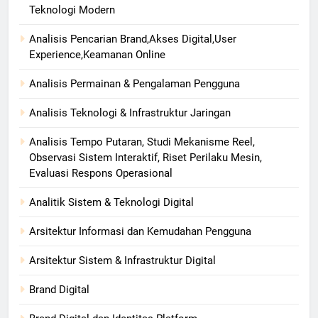
Teknologi Modern
Analisis Pencarian Brand,Akses Digital,User
Experience,Keamanan Online
Analisis Permainan & Pengalaman Pengguna
Analisis Teknologi & Infrastruktur Jaringan
Analisis Tempo Putaran, Studi Mekanisme Reel,
Observasi Sistem Interaktif, Riset Perilaku Mesin,
Evaluasi Respons Operasional
Analitik Sistem & Teknologi Digital
Arsitektur Informasi dan Kemudahan Pengguna
Arsitektur Sistem & Infrastruktur Digital
Brand Digital