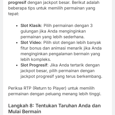
progresif
dengan jackpot besar. Berikut adalah
beberapa tips untuk memilih permainan yang
tepat:
Slot Klasik
: Pilih permainan dengan 3
gulungan jika Anda menginginkan
permainan yang lebih sederhana.
Slot Video
: Pilih slot dengan lebih banyak
fitur bonus dan animasi menarik jika Anda
menginginkan pengalaman bermain yang
lebih kompleks.
Slot Progresif
: Jika Anda tertarik dengan
jackpot besar, pilih permainan dengan
jackpot progresif yang terus berkembang.
Periksa RTP (Return to Player) untuk memilih
permainan dengan peluang menang lebih tinggi.
Langkah 8: Tentukan Taruhan Anda dan
Mulai Bermain