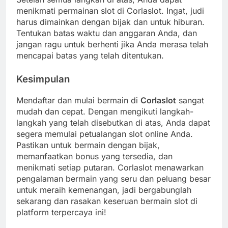
menikmati permainan slot di Corlaslot. Ingat, judi
harus dimainkan dengan bijak dan untuk hiburan.
Tentukan batas waktu dan anggaran Anda, dan
jangan ragu untuk berhenti jika Anda merasa telah
mencapai batas yang telah ditentukan.
Kesimpulan
Mendaftar dan mulai bermain di
Corlaslot
sangat
mudah dan cepat. Dengan mengikuti langkah-
langkah yang telah disebutkan di atas, Anda dapat
segera memulai petualangan slot online Anda.
Pastikan untuk bermain dengan bijak,
memanfaatkan bonus yang tersedia, dan
menikmati setiap putaran. Corlaslot menawarkan
pengalaman bermain yang seru dan peluang besar
untuk meraih kemenangan, jadi bergabunglah
sekarang dan rasakan keseruan bermain slot di
platform terpercaya ini!