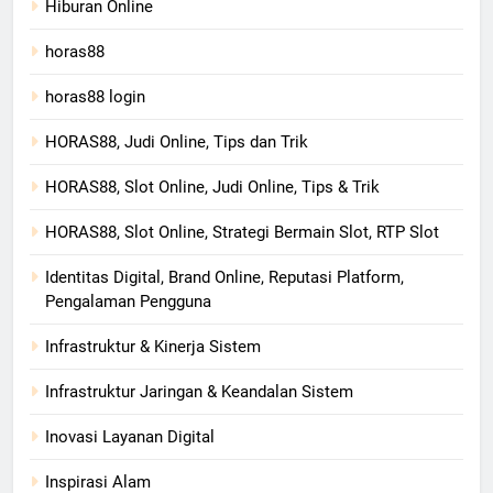
Hiburan Online
horas88
horas88 login
HORAS88, Judi Online, Tips dan Trik
HORAS88, Slot Online, Judi Online, Tips & Trik
HORAS88, Slot Online, Strategi Bermain Slot, RTP Slot
Identitas Digital, Brand Online, Reputasi Platform,
Pengalaman Pengguna
Infrastruktur & Kinerja Sistem
Infrastruktur Jaringan & Keandalan Sistem
Inovasi Layanan Digital
Inspirasi Alam