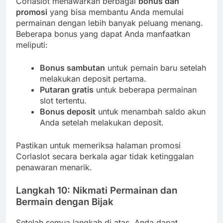
Corlaslot menawarkan berbagai
bonus dan
promosi
yang bisa membantu Anda memulai
permainan dengan lebih banyak peluang menang.
Beberapa bonus yang dapat Anda manfaatkan
meliputi:
Bonus sambutan
untuk pemain baru setelah
melakukan deposit pertama.
Putaran gratis
untuk beberapa permainan
slot tertentu.
Bonus deposit
untuk menambah saldo akun
Anda setelah melakukan deposit.
Pastikan untuk memeriksa halaman promosi
Corlaslot secara berkala agar tidak ketinggalan
penawaran menarik.
Langkah 10: Nikmati Permainan dan
Bermain dengan Bijak
Setelah semua langkah di atas, Anda dapat