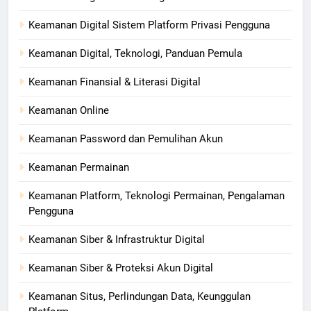
Keamanan Digital Sistem Platform Privasi Pengguna
Keamanan Digital, Teknologi, Panduan Pemula
Keamanan Finansial & Literasi Digital
Keamanan Online
Keamanan Password dan Pemulihan Akun
Keamanan Permainan
Keamanan Platform, Teknologi Permainan, Pengalaman
Pengguna
Keamanan Siber & Infrastruktur Digital
Keamanan Siber & Proteksi Akun Digital
Keamanan Situs, Perlindungan Data, Keunggulan