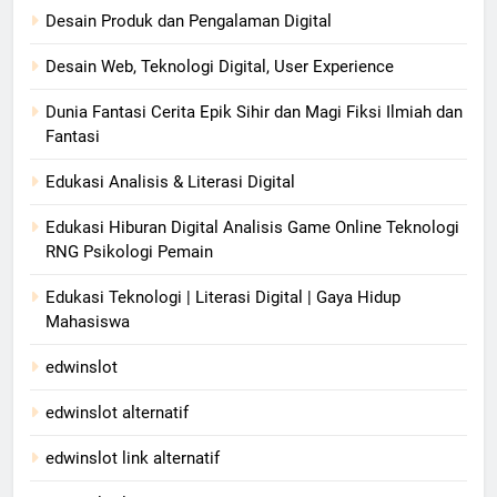
Desain Produk dan Pengalaman Digital
Desain Web, Teknologi Digital, User Experience
Dunia Fantasi Cerita Epik Sihir dan Magi Fiksi Ilmiah dan
Fantasi
Edukasi Analisis & Literasi Digital
Edukasi Hiburan Digital Analisis Game Online Teknologi
RNG Psikologi Pemain
Edukasi Teknologi | Literasi Digital | Gaya Hidup
Mahasiswa
edwinslot
edwinslot alternatif
edwinslot link alternatif