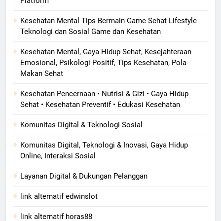
Platform
Kesehatan Mental Tips Bermain Game Sehat Lifestyle
Teknologi dan Sosial Game dan Kesehatan
Kesehatan Mental, Gaya Hidup Sehat, Kesejahteraan
Emosional, Psikologi Positif, Tips Kesehatan, Pola
Makan Sehat
Kesehatan Pencernaan • Nutrisi & Gizi • Gaya Hidup
Sehat • Kesehatan Preventif • Edukasi Kesehatan
Komunitas Digital & Teknologi Sosial
Komunitas Digital, Teknologi & Inovasi, Gaya Hidup
Online, Interaksi Sosial
Layanan Digital & Dukungan Pelanggan
link alternatif edwinslot
link alternatif horas88