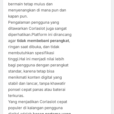
bermain tetap mulus dan
menyenangkan di mana pun dan
kapan pun.
Pengalaman pengguna yang
ditawarkan Corlaslot juga sangat
diperhatikan.Platform ini dirancang
agar
tidak membebani perangkat
,
ringan saat dibuka, dan tidak
membutuhkan spesifikasi
tinggi.Hal ini menjadi nilai lebih
bagi pengguna dengan perangkat
standar, karena tetap bisa
menikmati konten digital yang
stabil dan lancar, tanpa khawatir
ponsel cepat panas atau baterai
terkuras.
Yang menjadikan Corlaslot cepat
populer di kalangan pengguna
digital adalah
kesan pertama yang