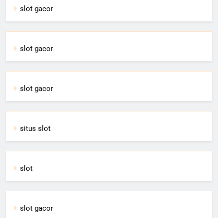
slot gacor
slot gacor
slot gacor
situs slot
slot
slot gacor