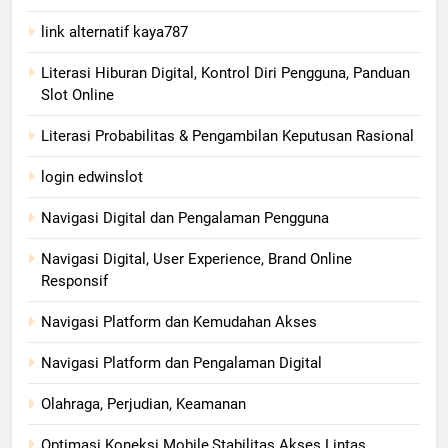
link alternatif kaya787
Literasi Hiburan Digital, Kontrol Diri Pengguna, Panduan
Slot Online
Literasi Probabilitas & Pengambilan Keputusan Rasional
login edwinslot
Navigasi Digital dan Pengalaman Pengguna
Navigasi Digital, User Experience, Brand Online
Responsif
Navigasi Platform dan Kemudahan Akses
Navigasi Platform dan Pengalaman Digital
Olahraga, Perjudian, Keamanan
Optimasi Koneksi Mobile,Stabilitas Akses Lintas