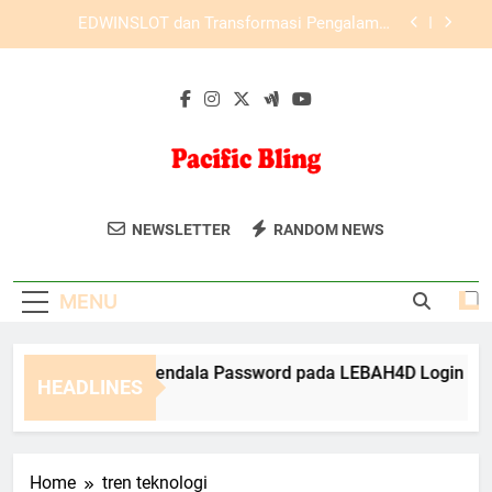
Skip
LEBAH4D dan Transformasi Pengalaman
to
Pengguna di Era Digital
content
KAYA787 dan Transformasi Pengalaman
Pengguna di Era Digital
Cara Mengatasi Kendala Password pada
LEBAH4D Login dengan Aman
EDWINSLOT dan Transformasi Pengalaman
Pengguna di Era Digital
Pacific Bling
Perhiasan Mewah Dan Aksesori Elegan
LEBAH4D dan Transformasi Pengalaman
NEWSLETTER
RANDOM NEWS
Pengguna di Era Digital
Untuk Penampilan Glamor Dari Pacific
KAYA787 dan Transformasi Pengalaman
Bling. Koleksi Eksklusif Untuk Anda.
Pengguna di Era Digital
MENU
ara Mengatasi Kendala Password pada LEBAH4D Login deng
HEADLINES
Weeks Ago
Home
tren teknologi