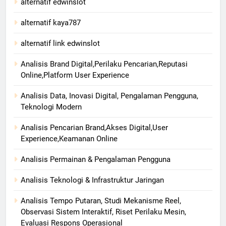
alternatif edwinslot
alternatif kaya787
alternatif link edwinslot
Analisis Brand Digital,Perilaku Pencarian,Reputasi
Online,Platform User Experience
Analisis Data, Inovasi Digital, Pengalaman Pengguna,
Teknologi Modern
Analisis Pencarian Brand,Akses Digital,User
Experience,Keamanan Online
Analisis Permainan & Pengalaman Pengguna
Analisis Teknologi & Infrastruktur Jaringan
Analisis Tempo Putaran, Studi Mekanisme Reel,
Observasi Sistem Interaktif, Riset Perilaku Mesin,
Evaluasi Respons Operasional