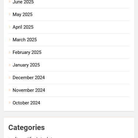
June 2025
May 2025
April 2025
March 2025
February 2025
January 2025
December 2024
November 2024
October 2024
Categories