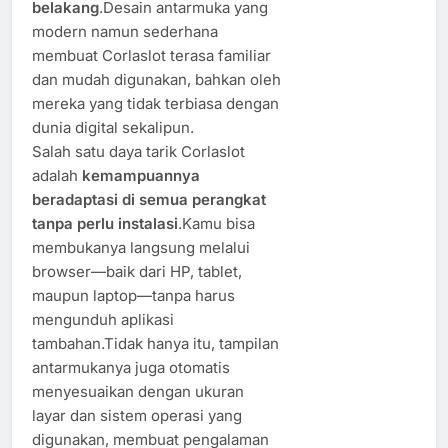
belakang
.Desain antarmuka yang
modern namun sederhana
membuat Corlaslot terasa familiar
dan mudah digunakan, bahkan oleh
mereka yang tidak terbiasa dengan
dunia digital sekalipun.
Salah satu daya tarik Corlaslot
adalah
kemampuannya
beradaptasi di semua perangkat
tanpa perlu instalasi
.Kamu bisa
membukanya langsung melalui
browser—baik dari HP, tablet,
maupun laptop—tanpa harus
mengunduh aplikasi
tambahan.Tidak hanya itu, tampilan
antarmukanya juga otomatis
menyesuaikan dengan ukuran
layar dan sistem operasi yang
digunakan, membuat pengalaman