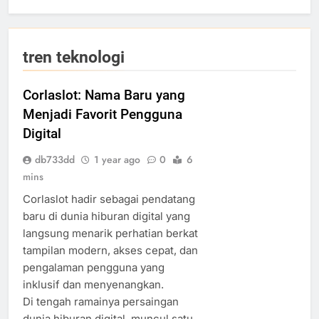
tren teknologi
Corlaslot: Nama Baru yang
Menjadi Favorit Pengguna
Digital
db733dd
1 year ago
0
6
mins
Corlaslot hadir sebagai pendatang
baru di dunia hiburan digital yang
langsung menarik perhatian berkat
tampilan modern, akses cepat, dan
pengalaman pengguna yang
inklusif dan menyenangkan.
Di tengah ramainya persaingan
dunia hiburan digital, muncul satu