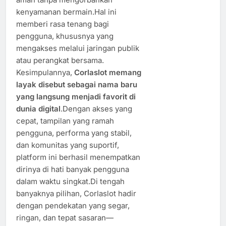
kenyamanan bermain.Hal ini
memberi rasa tenang bagi
pengguna, khususnya yang
mengakses melalui jaringan publik
atau perangkat bersama.
Kesimpulannya,
Corlaslot memang
layak disebut sebagai nama baru
yang langsung menjadi favorit di
dunia digital
.Dengan akses yang
cepat, tampilan yang ramah
pengguna, performa yang stabil,
dan komunitas yang suportif,
platform ini berhasil menempatkan
dirinya di hati banyak pengguna
dalam waktu singkat.Di tengah
banyaknya pilihan, Corlaslot hadir
dengan pendekatan yang segar,
ringan, dan tepat sasaran—