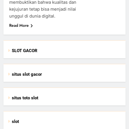
membuktikan bahwa kualitas dan
kejujuran tetap bisa menjadi nilai
unggul di dunia digital.
Read More
SLOT GACOR
situs slot gacor
situs toto slot
slot