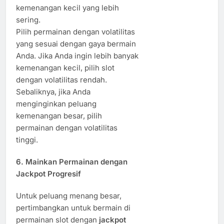
kemenangan kecil yang lebih
sering.
Pilih permainan dengan volatilitas
yang sesuai dengan gaya bermain
Anda. Jika Anda ingin lebih banyak
kemenangan kecil, pilih slot
dengan volatilitas rendah.
Sebaliknya, jika Anda
menginginkan peluang
kemenangan besar, pilih
permainan dengan volatilitas
tinggi.
6.
Mainkan Permainan dengan
Jackpot Progresif
Untuk peluang menang besar,
pertimbangkan untuk bermain di
permainan slot dengan
jackpot