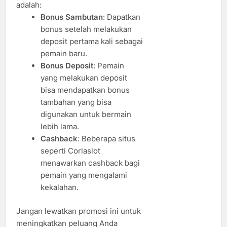
adalah:
Bonus Sambutan
: Dapatkan
bonus setelah melakukan
deposit pertama kali sebagai
pemain baru.
Bonus Deposit
: Pemain
yang melakukan deposit
bisa mendapatkan bonus
tambahan yang bisa
digunakan untuk bermain
lebih lama.
Cashback
: Beberapa situs
seperti Corlaslot
menawarkan cashback bagi
pemain yang mengalami
kekalahan.
Jangan lewatkan promosi ini untuk
meningkatkan peluang Anda