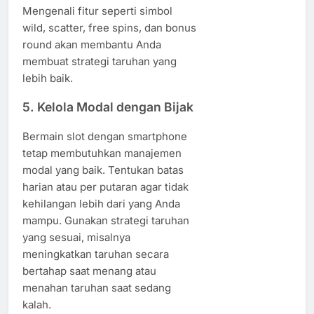
Mengenali fitur seperti simbol
wild, scatter, free spins, dan bonus
round akan membantu Anda
membuat strategi taruhan yang
lebih baik.
5. Kelola Modal dengan Bijak
Bermain slot dengan smartphone
tetap membutuhkan manajemen
modal yang baik. Tentukan batas
harian atau per putaran agar tidak
kehilangan lebih dari yang Anda
mampu. Gunakan strategi taruhan
yang sesuai, misalnya
meningkatkan taruhan secara
bertahap saat menang atau
menahan taruhan saat sedang
kalah.