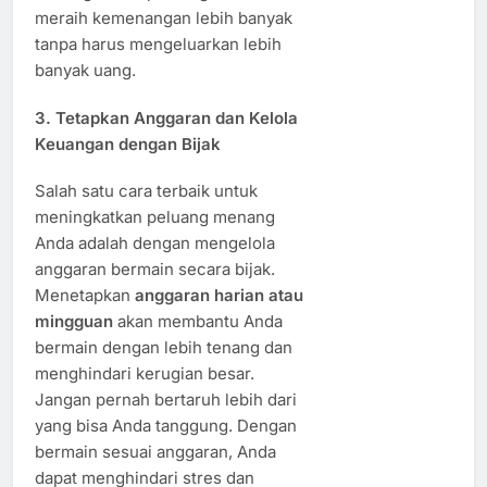
meraih kemenangan lebih banyak
tanpa harus mengeluarkan lebih
banyak uang.
3.
Tetapkan Anggaran dan Kelola
Keuangan dengan Bijak
Salah satu cara terbaik untuk
meningkatkan peluang menang
Anda adalah dengan mengelola
anggaran bermain secara bijak.
Menetapkan
anggaran harian atau
mingguan
akan membantu Anda
bermain dengan lebih tenang dan
menghindari kerugian besar.
Jangan pernah bertaruh lebih dari
yang bisa Anda tanggung. Dengan
bermain sesuai anggaran, Anda
dapat menghindari stres dan