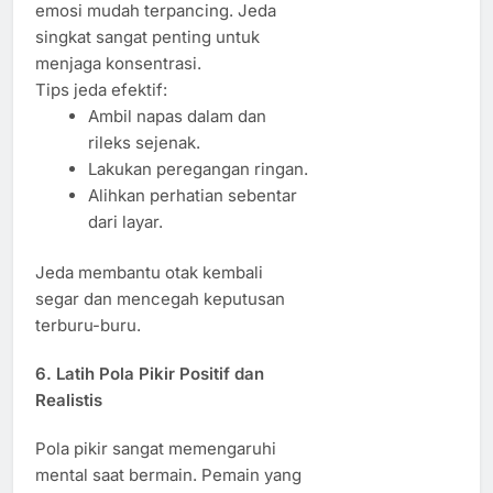
emosi mudah terpancing. Jeda
singkat sangat penting untuk
menjaga konsentrasi.
Tips jeda efektif:
Ambil napas dalam dan
rileks sejenak.
Lakukan peregangan ringan.
Alihkan perhatian sebentar
dari layar.
Jeda membantu otak kembali
segar dan mencegah keputusan
terburu-buru.
6. Latih Pola Pikir Positif dan
Realistis
Pola pikir sangat memengaruhi
mental saat bermain. Pemain yang