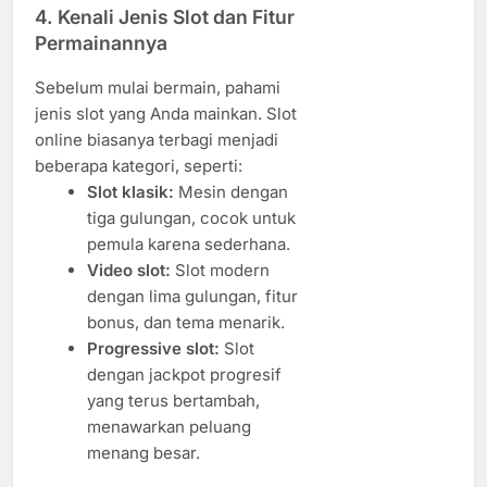
4. Kenali Jenis Slot dan Fitur
Permainannya
Sebelum mulai bermain, pahami
jenis slot yang Anda mainkan. Slot
online biasanya terbagi menjadi
beberapa kategori, seperti:
Slot klasik:
Mesin dengan
tiga gulungan, cocok untuk
pemula karena sederhana.
Video slot:
Slot modern
dengan lima gulungan, fitur
bonus, dan tema menarik.
Progressive slot:
Slot
dengan jackpot progresif
yang terus bertambah,
menawarkan peluang
menang besar.