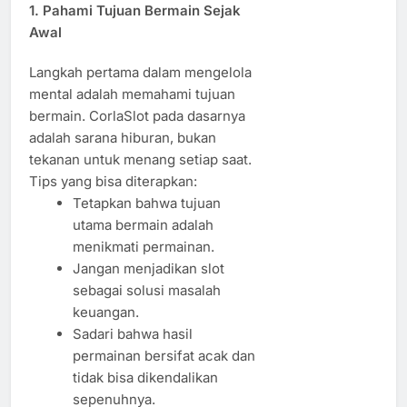
1. Pahami Tujuan Bermain Sejak
Awal
Langkah pertama dalam mengelola
mental adalah memahami tujuan
bermain. CorlaSlot pada dasarnya
adalah sarana hiburan, bukan
tekanan untuk menang setiap saat.
Tips yang bisa diterapkan:
Tetapkan bahwa tujuan
utama bermain adalah
menikmati permainan.
Jangan menjadikan slot
sebagai solusi masalah
keuangan.
Sadari bahwa hasil
permainan bersifat acak dan
tidak bisa dikendalikan
sepenuhnya.