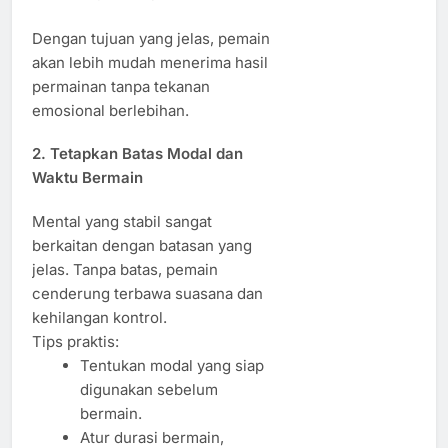
Dengan tujuan yang jelas, pemain
akan lebih mudah menerima hasil
permainan tanpa tekanan
emosional berlebihan.
2. Tetapkan Batas Modal dan
Waktu Bermain
Mental yang stabil sangat
berkaitan dengan batasan yang
jelas. Tanpa batas, pemain
cenderung terbawa suasana dan
kehilangan kontrol.
Tips praktis:
Tentukan modal yang siap
digunakan sebelum
bermain.
Atur durasi bermain,