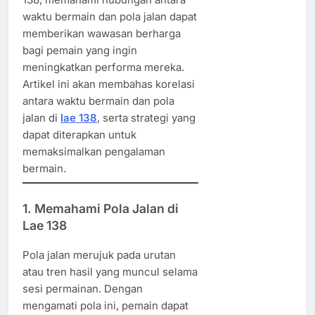
waktu bermain dan pola jalan dapat
memberikan wawasan berharga
bagi pemain yang ingin
meningkatkan performa mereka.
Artikel ini akan membahas korelasi
antara waktu bermain dan pola
jalan di
lae 138
, serta strategi yang
dapat diterapkan untuk
memaksimalkan pengalaman
bermain.​
1.
Memahami Pola Jalan di
Lae 138
Pola jalan merujuk pada urutan
atau tren hasil yang muncul selama
sesi permainan. Dengan
mengamati pola ini, pemain dapat