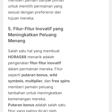
memberi pemain banyak pilihan
untuk memilih permainan yang
sesuai dengan preferensi dan
tujuan mereka.
5.
Fitur-Fitur Inovatif yang
Meningkatkan Peluang
Menang
Salah satu hal yang membuat
HORAS88
menarik adalah
pengenalan
fitur-fitur inovatif
dalam permainan mereka. Fitur
seperti
putaran bonus
,
wild
symbols
,
multiplier
, dan
free spins
memberi pemain peluang
tambahan untuk meningkatkan
kemenangan mereka.
Putaran bonus
adalah salah satu
fitur yang paling dicari oleh