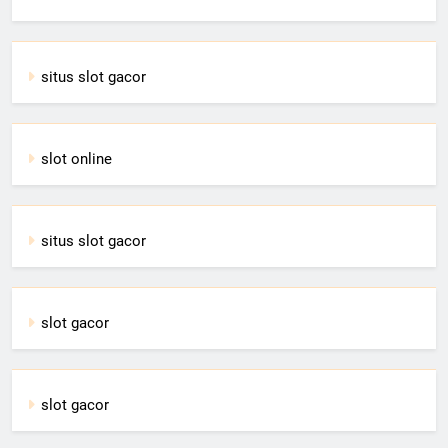
situs slot gacor
slot online
situs slot gacor
slot gacor
slot gacor