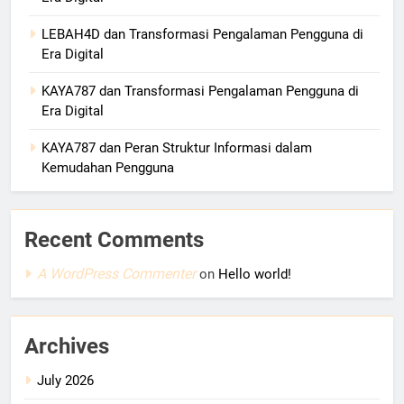
LEBAH4D dan Transformasi Pengalaman Pengguna di
Era Digital
KAYA787 dan Transformasi Pengalaman Pengguna di
Era Digital
KAYA787 dan Peran Struktur Informasi dalam
Kemudahan Pengguna
Recent Comments
A WordPress Commenter
on
Hello world!
Archives
July 2026