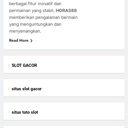
berbagai fitur inovatif dan
permainan yang stabil,
HORAS88
memberikan pengalaman bermain
yang menguntungkan dan
menyenangkan.
Read More
SLOT GACOR
situs slot gacor
situs toto slot