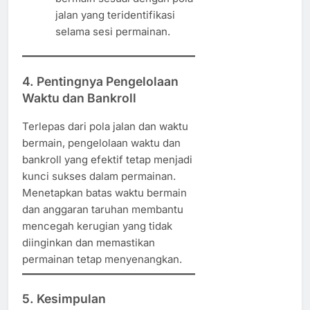
jalan yang teridentifikasi
selama sesi permainan.​
4.
Pentingnya Pengelolaan
Waktu dan Bankroll
Terlepas dari pola jalan dan waktu
bermain, pengelolaan waktu dan
bankroll yang efektif tetap menjadi
kunci sukses dalam permainan.
Menetapkan batas waktu bermain
dan anggaran taruhan membantu
mencegah kerugian yang tidak
diinginkan dan memastikan
permainan tetap menyenangkan.​
5.
Kesimpulan