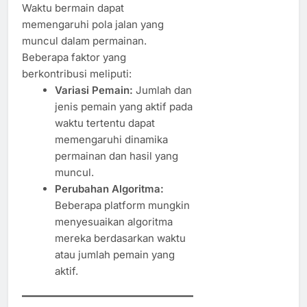
Waktu bermain dapat
memengaruhi pola jalan yang
muncul dalam permainan.
Beberapa faktor yang
berkontribusi meliputi:​
Variasi Pemain:
Jumlah dan
jenis pemain yang aktif pada
waktu tertentu dapat
memengaruhi dinamika
permainan dan hasil yang
muncul.​
Perubahan Algoritma:
Beberapa platform mungkin
menyesuaikan algoritma
mereka berdasarkan waktu
atau jumlah pemain yang
aktif.​