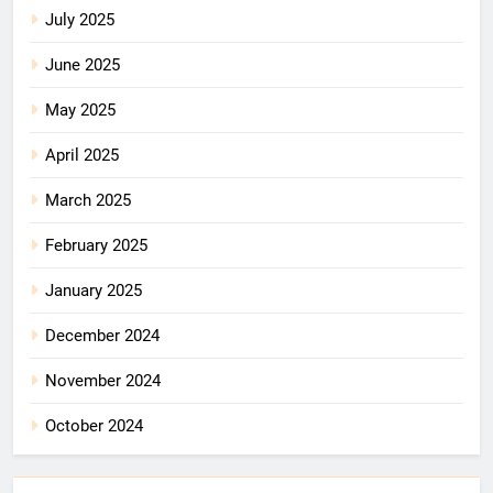
July 2025
June 2025
May 2025
April 2025
March 2025
February 2025
January 2025
December 2024
November 2024
October 2024