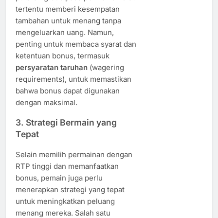
tertentu memberi kesempatan
tambahan untuk menang tanpa
mengeluarkan uang. Namun,
penting untuk membaca syarat dan
ketentuan bonus, termasuk
persyaratan taruhan
(wagering
requirements), untuk memastikan
bahwa bonus dapat digunakan
dengan maksimal.
3.
Strategi Bermain yang
Tepat
Selain memilih permainan dengan
RTP tinggi dan memanfaatkan
bonus, pemain juga perlu
menerapkan strategi yang tepat
untuk meningkatkan peluang
menang mereka. Salah satu