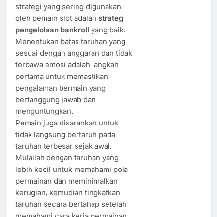
strategi yang sering digunakan
oleh pemain slot adalah
strategi
pengelolaan bankroll
yang baik.
Menentukan batas taruhan yang
sesuai dengan anggaran dan tidak
terbawa emosi adalah langkah
pertama untuk memastikan
pengalaman bermain yang
bertanggung jawab dan
menguntungkan.
Pemain juga disarankan untuk
tidak langsung bertaruh pada
taruhan terbesar sejak awal.
Mulailah dengan taruhan yang
lebih kecil untuk memahami pola
permainan dan meminimalkan
kerugian, kemudian tingkatkan
taruhan secara bertahap setelah
memahami cara kerja permainan.