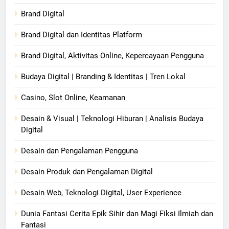
Brand Digital
Brand Digital dan Identitas Platform
Brand Digital, Aktivitas Online, Kepercayaan Pengguna
Budaya Digital | Branding & Identitas | Tren Lokal
Casino, Slot Online, Keamanan
Desain & Visual | Teknologi Hiburan | Analisis Budaya
Digital
Desain dan Pengalaman Pengguna
Desain Produk dan Pengalaman Digital
Desain Web, Teknologi Digital, User Experience
Dunia Fantasi Cerita Epik Sihir dan Magi Fiksi Ilmiah dan
Fantasi