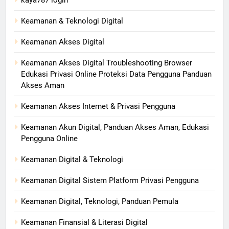
kaya787 login
Keamanan & Teknologi Digital
Keamanan Akses Digital
Keamanan Akses Digital Troubleshooting Browser
Edukasi Privasi Online Proteksi Data Pengguna Panduan
Akses Aman
Keamanan Akses Internet & Privasi Pengguna
Keamanan Akun Digital, Panduan Akses Aman, Edukasi
Pengguna Online
Keamanan Digital & Teknologi
Keamanan Digital Sistem Platform Privasi Pengguna
Keamanan Digital, Teknologi, Panduan Pemula
Keamanan Finansial & Literasi Digital