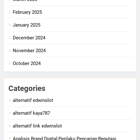
February 2025
January 2025
December 2024
November 2024
October 2024
Categories
alternatif edwinslot
alternatif kaya787
alternatif link edwinslot
Analisis Brand Digital,Perilaku Pencarian,Reputasi