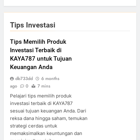
Tips Investasi
Tips Memilih Produk
Investasi Terbaik di
KAYA787 untuk Tujuan
Keuangan Anda
db733dd
6 months
ago
0
7 mins
Pelajari tips memilih produk
investasi terbaik di KAYA787
sesuai tujuan keuangan Anda. Dari
reksa dana hingga saham, temukan
strategi cerdas untuk
memaksimalkan keuntungan dan