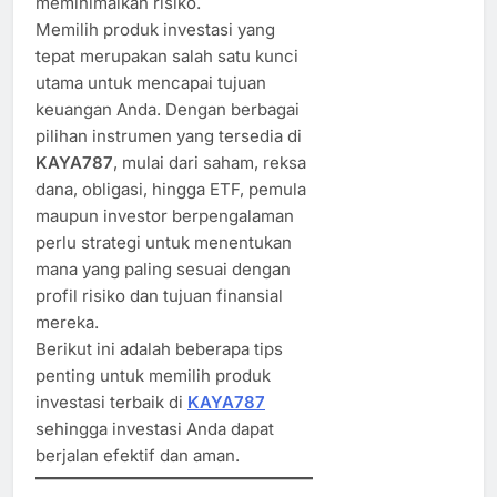
meminimalkan risiko.
Memilih produk investasi yang
tepat merupakan salah satu kunci
utama untuk mencapai tujuan
keuangan Anda. Dengan berbagai
pilihan instrumen yang tersedia di
KAYA787
, mulai dari saham, reksa
dana, obligasi, hingga ETF, pemula
maupun investor berpengalaman
perlu strategi untuk menentukan
mana yang paling sesuai dengan
profil risiko dan tujuan finansial
mereka.
Berikut ini adalah beberapa tips
penting untuk memilih produk
investasi terbaik di
KAYA787
sehingga investasi Anda dapat
berjalan efektif dan aman.