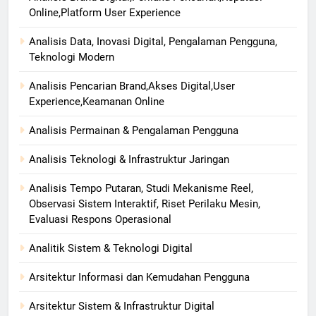
Online,Platform User Experience
Analisis Data, Inovasi Digital, Pengalaman Pengguna,
Teknologi Modern
Analisis Pencarian Brand,Akses Digital,User
Experience,Keamanan Online
Analisis Permainan & Pengalaman Pengguna
Analisis Teknologi & Infrastruktur Jaringan
Analisis Tempo Putaran, Studi Mekanisme Reel,
Observasi Sistem Interaktif, Riset Perilaku Mesin,
Evaluasi Respons Operasional
Analitik Sistem & Teknologi Digital
Arsitektur Informasi dan Kemudahan Pengguna
Arsitektur Sistem & Infrastruktur Digital