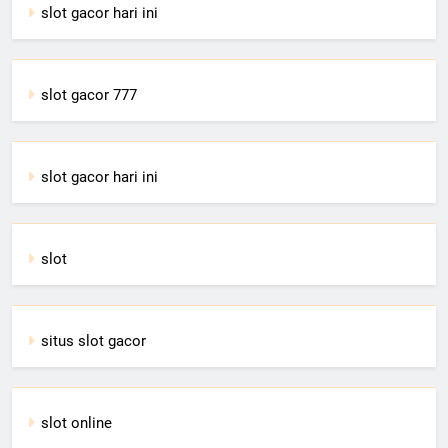
slot gacor hari ini
slot gacor 777
slot gacor hari ini
slot
situs slot gacor
slot online