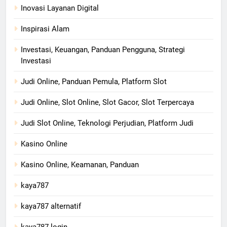
Inovasi Layanan Digital
Inspirasi Alam
Investasi, Keuangan, Panduan Pengguna, Strategi
Investasi
Judi Online, Panduan Pemula, Platform Slot
Judi Online, Slot Online, Slot Gacor, Slot Terpercaya
Judi Slot Online, Teknologi Perjudian, Platform Judi
Kasino Online
Kasino Online, Keamanan, Panduan
kaya787
kaya787 alternatif