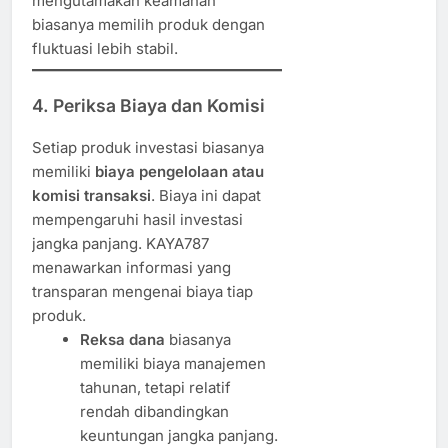
mengutamakan keamanan
biasanya memilih produk dengan
fluktuasi lebih stabil.
4.
Periksa Biaya dan Komisi
Setiap produk investasi biasanya
memiliki
biaya pengelolaan atau
komisi transaksi
. Biaya ini dapat
mempengaruhi hasil investasi
jangka panjang. KAYA787
menawarkan informasi yang
transparan mengenai biaya tiap
produk.
Reksa dana
biasanya
memiliki biaya manajemen
tahunan, tetapi relatif
rendah dibandingkan
keuntungan jangka panjang.