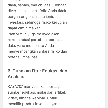
dana, saham, dan obligasi. Dengan
diversifikasi, portofolio Anda tidak
bergantung pada satu jenis
investasi, sehingga risiko kerugian
dapat diminimalkan.
Platform ini juga menyediakan
rekomendasi portofolio berbasis
data, yang membantu Anda
menyeimbangkan antara risiko dan
potensi imbal hasil.
6.
Gunakan Fitur Edukasi dan
Analisis
KAYA787 menyediakan berbagai
sumber edukasi, mulai dari artikel,
video, hingga webinar. Untuk
memilih produk investasi yang