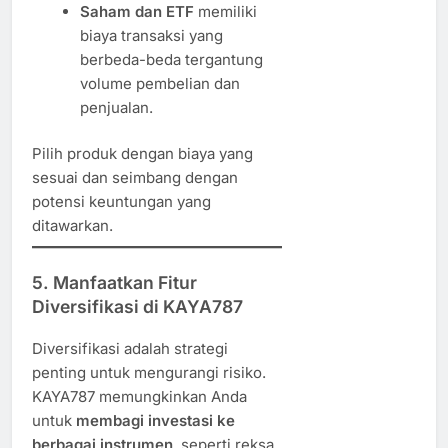
Saham dan ETF
memiliki
biaya transaksi yang
berbeda-beda tergantung
volume pembelian dan
penjualan.
Pilih produk dengan biaya yang
sesuai dan seimbang dengan
potensi keuntungan yang
ditawarkan.
5.
Manfaatkan Fitur
Diversifikasi di KAYA787
Diversifikasi adalah strategi
penting untuk mengurangi risiko.
KAYA787 memungkinkan Anda
untuk
membagi investasi ke
berbagai instrumen
, seperti reksa