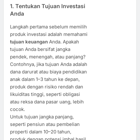
1.
Tentukan Tujuan Investasi
Anda
Langkah pertama sebelum memilih
produk investasi adalah memahami
tujuan keuangan
Anda. Apakah
tujuan Anda bersifat jangka
pendek, menengah, atau panjang?
Contohnya, jika tujuan Anda adalah
dana darurat atau biaya pendidikan
anak dalam 1–3 tahun ke depan,
produk dengan risiko rendah dan
likuiditas tinggi, seperti obligasi
atau reksa dana pasar uang, lebih
cocok.
Untuk tujuan jangka panjang,
seperti pensiun atau pembelian
properti dalam 10–20 tahun,
produk dengan potensi imbal hasil