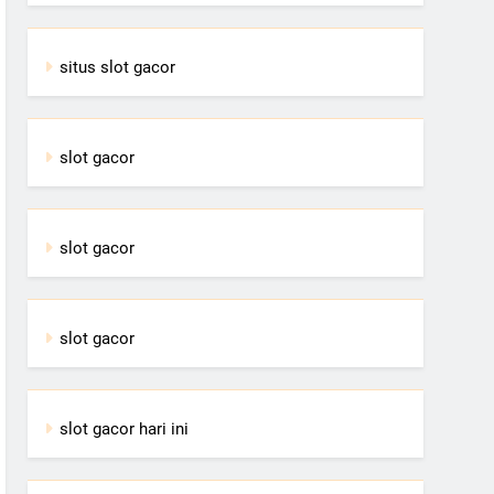
situs slot gacor
slot gacor
slot gacor
slot gacor
slot gacor hari ini