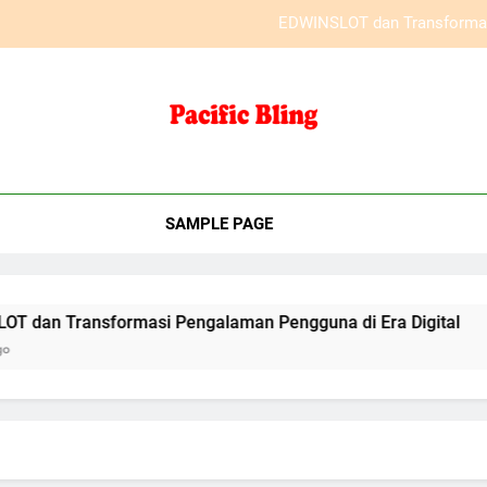
EDWINSLOT dan Transformasi
LEBAH4D dan Transformas
KAYA787 dan Transformas
ific Bling
Cara Mengatasi Kendala Passw
Mewah Dan Aksesori Elegan Untuk Penampilan Glamor Dari Pacif
EDWINSLOT dan Transformasi
SAMPLE PAGE
LEBAH4D dan Transformas
KAYA787 dan Transformas
sformasi Pengalaman Pengguna di Era Digital
LEBAH4D
3 Weeks A