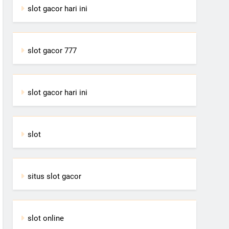
slot gacor hari ini
slot gacor 777
slot gacor hari ini
slot
situs slot gacor
slot online