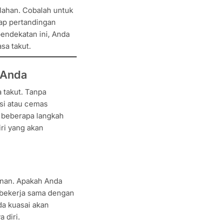
lahan. Cobalah untuk
ap pertandingan
endekatan ini, Anda
sa takut.
 Anda
 takut. Tanpa
si atau cemas
 beberapa langkah
ri yang akan
inan. Apakah Anda
u bekerja sama dengan
a kuasai akan
 diri.