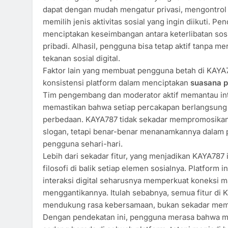
dapat dengan mudah mengatur privasi, mengontrol n
memilih jenis aktivitas sosial yang ingin diikuti. P
menciptakan keseimbangan antara keterlibatan so
pribadi. Alhasil, pengguna bisa tetap aktif tanpa me
tekanan sosial digital.
Faktor lain yang membuat pengguna betah di KAYA
konsistensi platform dalam menciptakan
suasana po
Tim pengembang dan moderator aktif memantau int
memastikan bahwa setiap percakapan berlangsun
perbedaan. KAYA787 tidak sekadar mempromosikan 
slogan, tetapi benar-benar menanamkannya dalam
pengguna sehari-hari.
Lebih dari sekadar fitur, yang menjadikan KAYA787
filosofi di balik setiap elemen sosialnya. Platform 
interaksi digital seharusnya memperkuat koneksi m
menggantikannya. Itulah sebabnya, semua fitur di 
mendukung rasa kebersamaan, bukan sekadar memp
Dengan pendekatan ini, pengguna merasa bahwa m