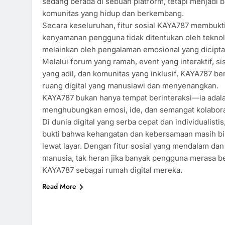
sedang berada di sebuah platform, tetapi menjadi 
komunitas yang hidup dan berkembang.
Secara keseluruhan, fitur sosial KAYA787 membuk
kenyamanan pengguna tidak ditentukan oleh teknol
melainkan oleh pengalaman emosional yang dicipta
Melalui forum yang ramah, event yang interaktif, 
yang adil, dan komunitas yang inklusif, KAYA787 be
ruang digital yang manusiawi dan menyenangkan.
KAYA787 bukan hanya tempat berinteraksi—ia adala
menghubungkan emosi, ide, dan semangat kolabora
Di dunia digital yang serba cepat dan individualistis
bukti bahwa kehangatan dan kebersamaan masih b
lewat layar. Dengan fitur sosial yang mendalam dan
manusia, tak heran jika banyak pengguna merasa b
KAYA787 sebagai rumah digital mereka.
Read More