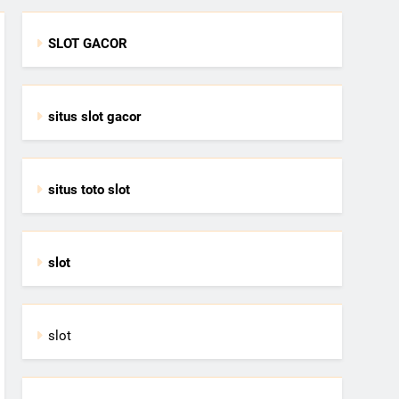
SLOT GACOR
situs slot gacor
situs toto slot
slot
slot