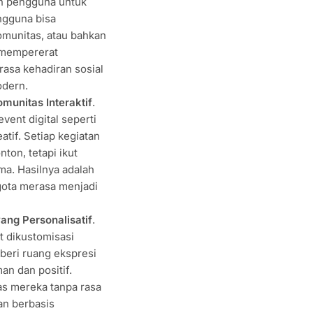
 pengguna untuk
engguna bisa
komunitas, atau bahkan
a mempererat
asa kehadiran sosial
odern.
munitas Interaktif
.
ent digital seperti
atif. Setiap kegiatan
ton, tetapi ikut
ma. Hasilnya adalah
gota merasa menjadi
 yang Personalisatif
.
t dikustomisasi
beri ruang ekspresi
an dan positif.
as mereka tanpa rasa
an berbasis