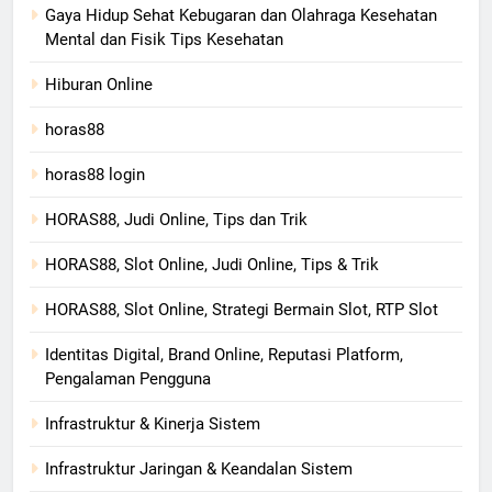
Gaya Hidup Sehat Kebugaran dan Olahraga Kesehatan
Mental dan Fisik Tips Kesehatan
Hiburan Online
horas88
horas88 login
HORAS88, Judi Online, Tips dan Trik
HORAS88, Slot Online, Judi Online, Tips & Trik
HORAS88, Slot Online, Strategi Bermain Slot, RTP Slot
Identitas Digital, Brand Online, Reputasi Platform,
Pengalaman Pengguna
Infrastruktur & Kinerja Sistem
Infrastruktur Jaringan & Keandalan Sistem