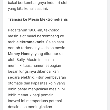
bakal berkembangnya industri slot
yang kita kenal saat ini.
Transisi ke Mesin Elektromekanis
Pada tahun 1960-an, teknologi
mesin slot mulai berkembang ke
arah
elektromekanis
. Salah satu
contoh terkenalnya adalah mesin
Money Honey
, yang diluncurkan
oleh Bally. Mesin ini masih
memiliki tuas, namun sebagian
besar fungsinya dikendalikan
secara elektrik. Fitur pembayaran
otomatis dan kapasitas koin yang
lebih besar menjadikan mesin ini
lebih menarik bagi pemain.
Inovasi ini memperluas potensi
desain dan meningkatkan