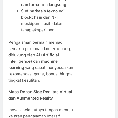
dan turnamen langsung
Slot berbasis teknologi
blockchain dan NFT
,
meskipun masih dalam
tahap eksperimen
Pengalaman bermain menjadi
semakin personal dan terhubung,
didukung oleh
AI (Artificial
Intelligence)
dan
machine
learning
yang dapat menyesuaikan
rekomendasi game, bonus, hingga
tingkat kesulitan.
Masa Depan Slot: Realitas Virtual
dan Augmented Reality
Inovasi selanjutnya tengah menuju
ke arah pengalaman imersif