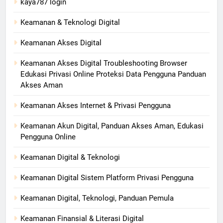
kaya787 login
Keamanan & Teknologi Digital
Keamanan Akses Digital
Keamanan Akses Digital Troubleshooting Browser
Edukasi Privasi Online Proteksi Data Pengguna Panduan
Akses Aman
Keamanan Akses Internet & Privasi Pengguna
Keamanan Akun Digital, Panduan Akses Aman, Edukasi
Pengguna Online
Keamanan Digital & Teknologi
Keamanan Digital Sistem Platform Privasi Pengguna
Keamanan Digital, Teknologi, Panduan Pemula
Keamanan Finansial & Literasi Digital