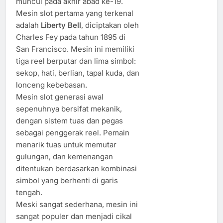
muncul pada akhir abad ke-19.
Mesin slot pertama yang terkenal
adalah
Liberty Bell
, diciptakan oleh
Charles Fey pada tahun 1895 di
San Francisco. Mesin ini memiliki
tiga reel berputar dan lima simbol:
sekop, hati, berlian, tapal kuda, dan
lonceng kebebasan.
Mesin slot generasi awal
sepenuhnya bersifat mekanik,
dengan sistem tuas dan pegas
sebagai penggerak reel. Pemain
menarik tuas untuk memutar
gulungan, dan kemenangan
ditentukan berdasarkan kombinasi
simbol yang berhenti di garis
tengah.
Meski sangat sederhana, mesin ini
sangat populer dan menjadi cikal