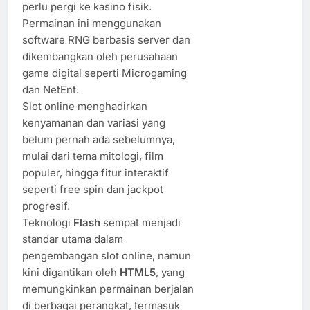
perlu pergi ke kasino fisik.
Permainan ini menggunakan
software RNG berbasis server dan
dikembangkan oleh perusahaan
game digital seperti Microgaming
dan NetEnt.
Slot online menghadirkan
kenyamanan dan variasi yang
belum pernah ada sebelumnya,
mulai dari tema mitologi, film
populer, hingga fitur interaktif
seperti free spin dan jackpot
progresif.
Teknologi
Flash
sempat menjadi
standar utama dalam
pengembangan slot online, namun
kini digantikan oleh
HTML5
, yang
memungkinkan permainan berjalan
di berbagai perangkat, termasuk