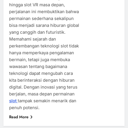
hingga slot VR masa depan,
perjalanan ini membuktikan bahwa
permainan sederhana sekalipun
bisa menjadi sarana hiburan global
yang canggih dan futuristik.
Memahami sejarah dan
perkembangan teknologi slot tidak
hanya memperkaya pengalaman
bermain, tetapi juga membuka
wawasan tentang bagaimana
teknologi dapat mengubah cara
kita berinteraksi dengan hiburan
digital. Dengan inovasi yang terus
berjalan, masa depan permainan
slot
tampak semakin menarik dan
penuh potensi.
Read More