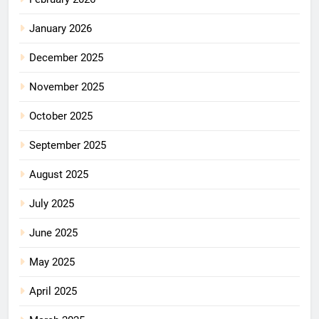
January 2026
December 2025
November 2025
October 2025
September 2025
August 2025
July 2025
June 2025
May 2025
April 2025