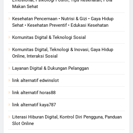
Makan Sehat
Kesehatan Pencernaan • Nutrisi & Gizi • Gaya Hidup
Sehat • Kesehatan Preventif • Edukasi Kesehatan
Komunitas Digital & Teknologi Sosial
Komunitas Digital, Teknologi & Inovasi, Gaya Hidup
Online, Interaksi Sosial
Layanan Digital & Dukungan Pelanggan
link alternatif edwinslot
link alternatif horas88
link alternatif kaya787
Literasi Hiburan Digital, Kontrol Diri Pengguna, Panduan
Slot Online