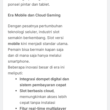
ponsel pintar dan tablet.
Era Mobile dan Cloud Gaming
Dengan pesatnya pertumbuhan
teknologi seluler, industri slot
semakin berkembang. Slot versi
mobile
kini menjadi standar utama.
Pemain bisa bermain kapan saja
dan di mana saja hanya melalui
smartphone.
Beberapa inovasi besar di era ini
meliputi:
Integrasi dompet digital dan
sistem pembayaran cepat
Slot berbasis cloud
,
memungkinkan akses lebih
cepat tanpa instalasi
Fitur real-time multiplayer