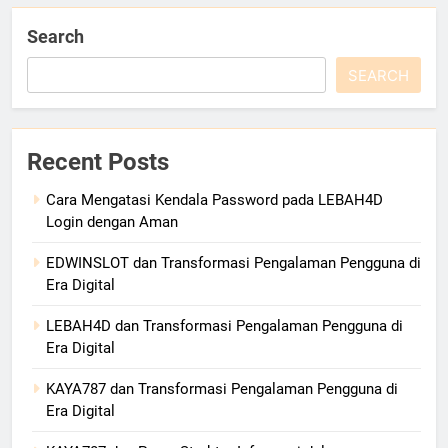
Search
SEARCH
Recent Posts
Cara Mengatasi Kendala Password pada LEBAH4D
Login dengan Aman
EDWINSLOT dan Transformasi Pengalaman Pengguna di
Era Digital
LEBAH4D dan Transformasi Pengalaman Pengguna di
Era Digital
KAYA787 dan Transformasi Pengalaman Pengguna di
Era Digital