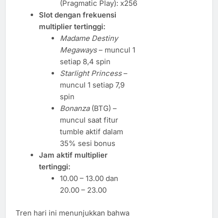
(Pragmatic Play): x256
Slot dengan frekuensi
multiplier tertinggi:
Madame Destiny
Megaways
– muncul 1
setiap 8,4 spin
Starlight Princess
–
muncul 1 setiap 7,9
spin
Bonanza
(BTG) –
muncul saat fitur
tumble aktif dalam
35% sesi bonus
Jam aktif multiplier
tertinggi:
10.00 – 13.00 dan
20.00 – 23.00
Tren hari ini menunjukkan bahwa