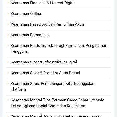
Keamanan Finansial & Literasi Digital
Keamanan Online
Keamanan Password dan Pemulihan Akun
Keamanan Permainan
Keamanan Platform, Teknologi Permainan, Pengalaman
Pengguna
Keamanan Siber & Infrastruktur Digital
Keamanan Siber & Proteksi Akun Digital
Keamanan Situs, Perlindungan Data, Keunggulan
Platform
Kesehatan Mental Tips Bermain Game Sehat Lifestyle
Teknologi dan Sosial Game dan Kesehatan
Kesehatan Mental, Gaya Hidup Sehat, Kesejahteraan