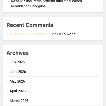
KAYA787 dan Peran Struktur Informasi dalam
Kemudahan Pengguna
Recent Comments
A WordPress Commenter
on
Hello world!
Archives
July 2026
June 2026
May 2026
April 2026
March 2026