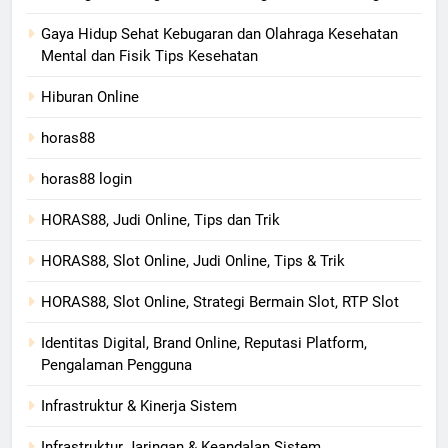
Gaya Hidup Sehat Kebugaran dan Olahraga Kesehatan
Mental dan Fisik Tips Kesehatan
Hiburan Online
horas88
horas88 login
HORAS88, Judi Online, Tips dan Trik
HORAS88, Slot Online, Judi Online, Tips & Trik
HORAS88, Slot Online, Strategi Bermain Slot, RTP Slot
Identitas Digital, Brand Online, Reputasi Platform,
Pengalaman Pengguna
Infrastruktur & Kinerja Sistem
Infrastruktur Jaringan & Keandalan Sistem