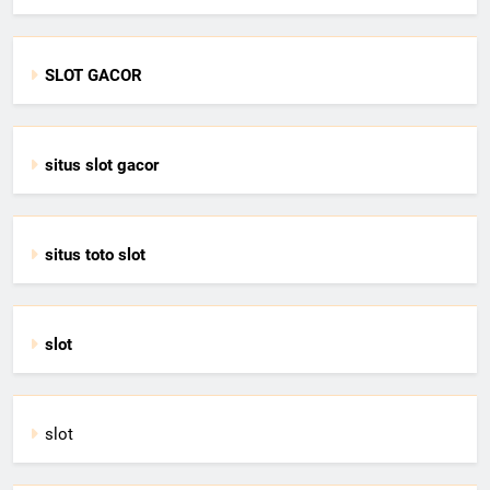
SLOT GACOR
situs slot gacor
situs toto slot
slot
slot