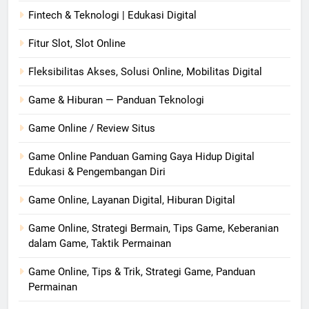
Fintech & Teknologi | Edukasi Digital
Fitur Slot, Slot Online
Fleksibilitas Akses, Solusi Online, Mobilitas Digital
Game & Hiburan — Panduan Teknologi
Game Online / Review Situs
Game Online Panduan Gaming Gaya Hidup Digital
Edukasi & Pengembangan Diri
Game Online, Layanan Digital, Hiburan Digital
Game Online, Strategi Bermain, Tips Game, Keberanian
dalam Game, Taktik Permainan
Game Online, Tips & Trik, Strategi Game, Panduan
Permainan