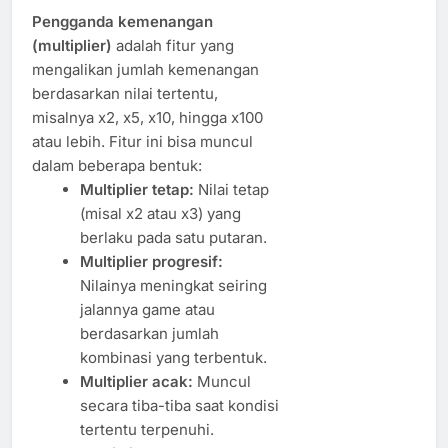
Pengganda kemenangan
(multiplier)
adalah fitur yang
mengalikan jumlah kemenangan
berdasarkan nilai tertentu,
misalnya x2, x5, x10, hingga x100
atau lebih. Fitur ini bisa muncul
dalam beberapa bentuk:
Multiplier tetap:
Nilai tetap
(misal x2 atau x3) yang
berlaku pada satu putaran.
Multiplier progresif:
Nilainya meningkat seiring
jalannya game atau
berdasarkan jumlah
kombinasi yang terbentuk.
Multiplier acak:
Muncul
secara tiba-tiba saat kondisi
tertentu terpenuhi.