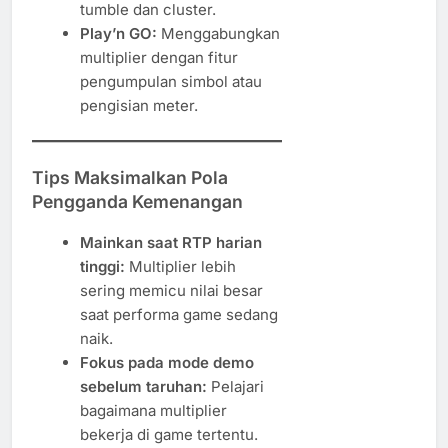
tumble dan cluster.
Play’n GO:
Menggabungkan
multiplier dengan fitur
pengumpulan simbol atau
pengisian meter.
Tips Maksimalkan Pola
Pengganda Kemenangan
Mainkan saat RTP harian
tinggi:
Multiplier lebih
sering memicu nilai besar
saat performa game sedang
naik.
Fokus pada mode demo
sebelum taruhan:
Pelajari
bagaimana multiplier
bekerja di game tertentu.