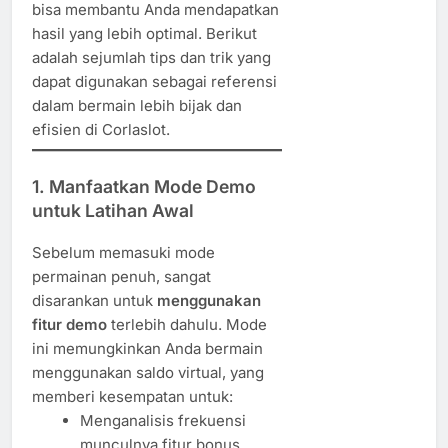
bisa membantu Anda mendapatkan
hasil yang lebih optimal. Berikut
adalah sejumlah tips dan trik yang
dapat digunakan sebagai referensi
dalam bermain lebih bijak dan
efisien di Corlaslot.
1. Manfaatkan Mode Demo
untuk Latihan Awal
Sebelum memasuki mode
permainan penuh, sangat
disarankan untuk
menggunakan
fitur demo
terlebih dahulu. Mode
ini memungkinkan Anda bermain
menggunakan saldo virtual, yang
memberi kesempatan untuk:
Menganalisis frekuensi
munculnya fitur bonus