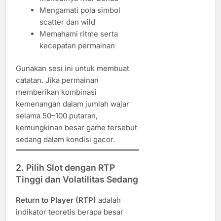
Mengamati pola simbol
scatter dan wild
Memahami ritme serta
kecepatan permainan
Gunakan sesi ini untuk membuat
catatan. Jika permainan
memberikan kombinasi
kemenangan dalam jumlah wajar
selama 50–100 putaran,
kemungkinan besar game tersebut
sedang dalam kondisi gacor.
2. Pilih Slot dengan RTP
Tinggi dan Volatilitas Sedang
Return to Player (RTP)
adalah
indikator teoretis berapa besar