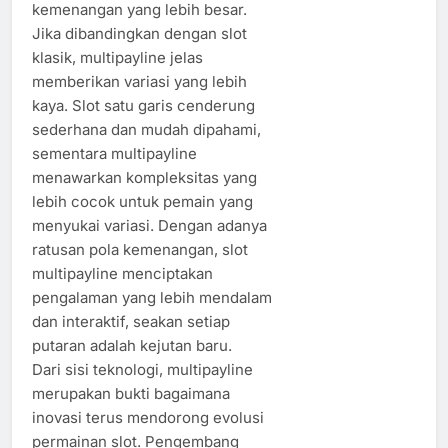
kemenangan yang lebih besar.
Jika dibandingkan dengan slot
klasik, multipayline jelas
memberikan variasi yang lebih
kaya. Slot satu garis cenderung
sederhana dan mudah dipahami,
sementara multipayline
menawarkan kompleksitas yang
lebih cocok untuk pemain yang
menyukai variasi. Dengan adanya
ratusan pola kemenangan, slot
multipayline menciptakan
pengalaman yang lebih mendalam
dan interaktif, seakan setiap
putaran adalah kejutan baru.
Dari sisi teknologi, multipayline
merupakan bukti bagaimana
inovasi terus mendorong evolusi
permainan slot. Pengembang