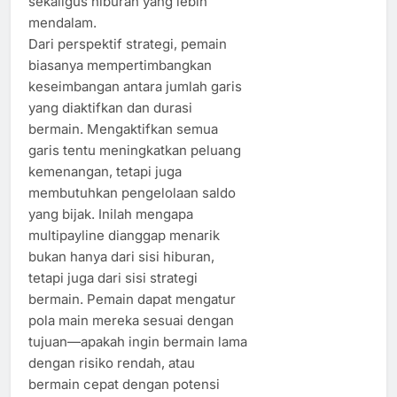
sekaligus hiburan yang lebih
mendalam.
Dari perspektif strategi, pemain
biasanya mempertimbangkan
keseimbangan antara jumlah garis
yang diaktifkan dan durasi
bermain. Mengaktifkan semua
garis tentu meningkatkan peluang
kemenangan, tetapi juga
membutuhkan pengelolaan saldo
yang bijak. Inilah mengapa
multipayline dianggap menarik
bukan hanya dari sisi hiburan,
tetapi juga dari sisi strategi
bermain. Pemain dapat mengatur
pola main mereka sesuai dengan
tujuan—apakah ingin bermain lama
dengan risiko rendah, atau
bermain cepat dengan potensi