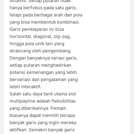
dinamis. Setiap putaran tidak
hanya berfokus pada satu garis,
tetapi pada berbagai arah dan pola
yang bisa membentuk kombinasi.
Garis pembayaran ini bisa
horizontal, diagonal, zig-zag,
hingga pola unik lain yang
dirancang oleh pengembang.
Dengan banyaknya variasi garis,
setiap putaran menghadirkan
potensi kemenangan yang lebih
bervariasi dan pengalaman yang
lebih interaktif.
Salah satu daya tarik utama slot
multipayline adalah fleksibilitas
yang diberikannya. Pemain
biasanya dapat memilih berapa
banyak garis yang ingin mereka
aktifkan. Semakin banyak garis