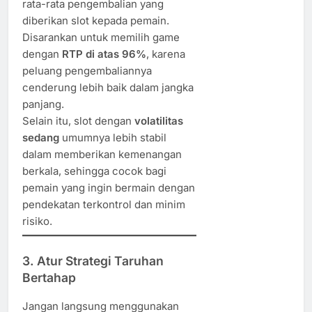
rata-rata pengembalian yang
diberikan slot kepada pemain.
Disarankan untuk memilih game
dengan
RTP di atas 96%
, karena
peluang pengembaliannya
cenderung lebih baik dalam jangka
panjang.
Selain itu, slot dengan
volatilitas
sedang
umumnya lebih stabil
dalam memberikan kemenangan
berkala, sehingga cocok bagi
pemain yang ingin bermain dengan
pendekatan terkontrol dan minim
risiko.
3. Atur Strategi Taruhan
Bertahap
Jangan langsung menggunakan