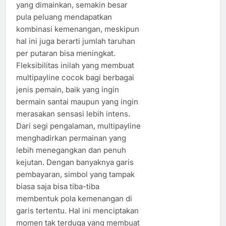
yang dimainkan, semakin besar
pula peluang mendapatkan
kombinasi kemenangan, meskipun
hal ini juga berarti jumlah taruhan
per putaran bisa meningkat.
Fleksibilitas inilah yang membuat
multipayline cocok bagi berbagai
jenis pemain, baik yang ingin
bermain santai maupun yang ingin
merasakan sensasi lebih intens.
Dari segi pengalaman, multipayline
menghadirkan permainan yang
lebih menegangkan dan penuh
kejutan. Dengan banyaknya garis
pembayaran, simbol yang tampak
biasa saja bisa tiba-tiba
membentuk pola kemenangan di
garis tertentu. Hal ini menciptakan
momen tak terduga yang membuat