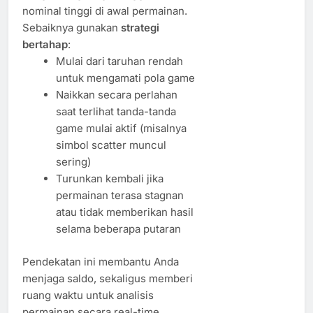
nominal tinggi di awal permainan.
Sebaiknya gunakan
strategi
bertahap
:
Mulai dari taruhan rendah
untuk mengamati pola game
Naikkan secara perlahan
saat terlihat tanda-tanda
game mulai aktif (misalnya
simbol scatter muncul
sering)
Turunkan kembali jika
permainan terasa stagnan
atau tidak memberikan hasil
selama beberapa putaran
Pendekatan ini membantu Anda
menjaga saldo, sekaligus memberi
ruang waktu untuk analisis
permainan secara real-time.