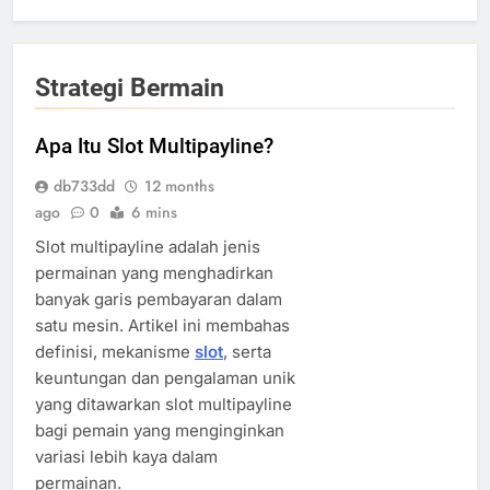
Strategi Bermain
Apa Itu Slot Multipayline?
db733dd
12 months
ago
0
6 mins
Slot multipayline adalah jenis
permainan yang menghadirkan
banyak garis pembayaran dalam
satu mesin. Artikel ini membahas
definisi, mekanisme
slot
, serta
keuntungan dan pengalaman unik
yang ditawarkan slot multipayline
bagi pemain yang menginginkan
variasi lebih kaya dalam
permainan.