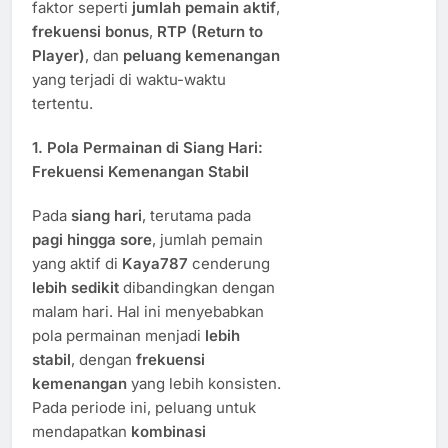
faktor seperti
jumlah pemain aktif
,
frekuensi bonus
,
RTP (Return to
Player)
, dan
peluang kemenangan
yang terjadi di waktu-waktu
tertentu.
1. Pola Permainan di Siang Hari:
Frekuensi Kemenangan Stabil
Pada
siang hari
, terutama pada
pagi hingga sore
, jumlah pemain
yang aktif di
Kaya787
cenderung
lebih sedikit
dibandingkan dengan
malam hari. Hal ini menyebabkan
pola permainan menjadi
lebih
stabil
, dengan
frekuensi
kemenangan
yang lebih konsisten.
Pada periode ini, peluang untuk
mendapatkan
kombinasi