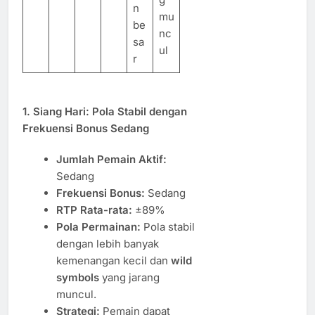
n
mu
be
nc
sa
ul
r
1. Siang Hari: Pola Stabil dengan
Frekuensi Bonus Sedang
Jumlah Pemain Aktif:
Sedang
Frekuensi Bonus:
Sedang
RTP Rata-rata:
±89%
Pola Permainan:
Pola stabil
dengan lebih banyak
kemenangan kecil dan
wild
symbols
yang jarang
muncul.
Strategi:
Pemain dapat