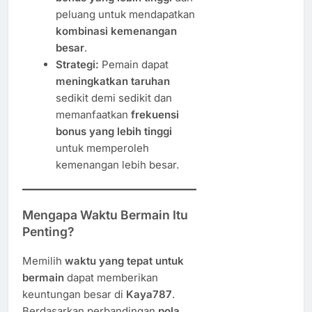
peluang untuk mendapatkan
kombinasi kemenangan
besar
.
Strategi:
Pemain dapat
meningkatkan taruhan
sedikit demi sedikit dan
memanfaatkan
frekuensi
bonus yang lebih tinggi
untuk memperoleh
kemenangan lebih besar.
Mengapa Waktu Bermain Itu
Penting?
Memilih
waktu yang tepat untuk
bermain
dapat memberikan
keuntungan besar di
Kaya787
.
Berdasarkan perbandingan
pola