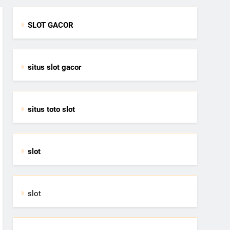
SLOT GACOR
situs slot gacor
situs toto slot
slot
slot