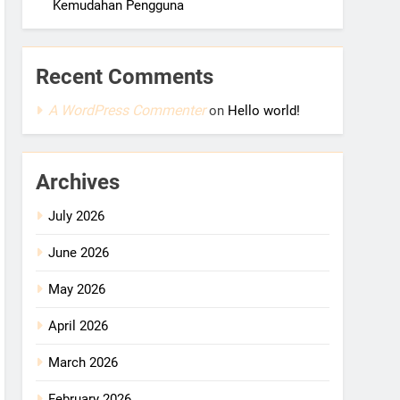
Kemudahan Pengguna
Recent Comments
A WordPress Commenter
on
Hello world!
Archives
July 2026
June 2026
May 2026
April 2026
March 2026
February 2026