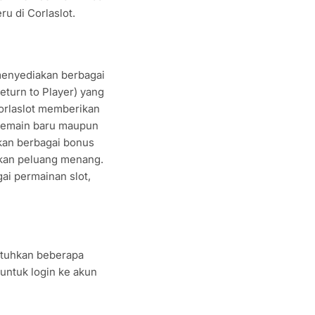
u di Corlaslot.
 menyediakan berbagai
turn to Player) yang
orlaslot memberikan
pemain baru maupun
rkan berbagai bonus
kan peluang menang.
ai permainan slot,
utuhkan beberapa
untuk login ke akun