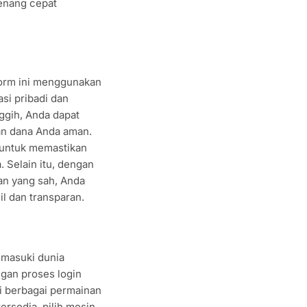
menang cepat
tform ini menggunakan
asi pribadi dan
ggih, Anda dapat
an dana Anda aman.
t untuk memastikan
 Selain itu, dengan
ian yang sah, Anda
il dan transparan.
emasuki dunia
gan proses login
i berbagai permainan
ersedia, pilih mesin