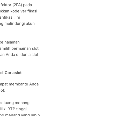
 faktor (2FA) pada
kkan kode verifikasi
ntikasi. Ini
g melindungi akun
 ke halaman
emilih permainan slot
an Anda di dunia slot
i Corlaslot
g dapat membantu Anda
ot:
n peluang menang
iki RTP tinggi.
ng menang yang lebih