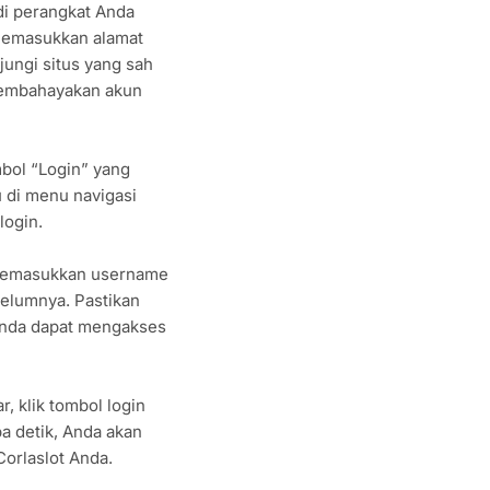
i perangkat Anda
n memasukkan alamat
jungi situs yang sah
membahayakan akun
mbol “Login” yang
u di menu navigasi
login.
 memasukkan username
elumnya. Pastikan
Anda dapat mengakses
, klik tombol login
 detik, Anda akan
orlaslot Anda.