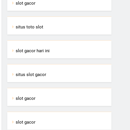
slot gacor
situs toto slot
slot gacor hari ini
situs slot gacor
slot gacor
slot gacor