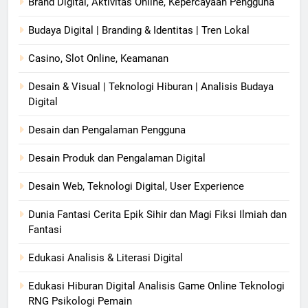
Brand Digital, Aktivitas Online, Kepercayaan Pengguna
Budaya Digital | Branding & Identitas | Tren Lokal
Casino, Slot Online, Keamanan
Desain & Visual | Teknologi Hiburan | Analisis Budaya
Digital
Desain dan Pengalaman Pengguna
Desain Produk dan Pengalaman Digital
Desain Web, Teknologi Digital, User Experience
Dunia Fantasi Cerita Epik Sihir dan Magi Fiksi Ilmiah dan
Fantasi
Edukasi Analisis & Literasi Digital
Edukasi Hiburan Digital Analisis Game Online Teknologi
RNG Psikologi Pemain