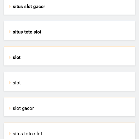
situs slot gacor
situs toto slot
slot
slot
slot gacor
situs toto slot