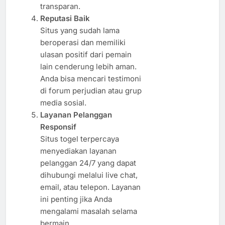
transparan.
Reputasi Baik
Situs yang sudah lama
beroperasi dan memiliki
ulasan positif dari pemain
lain cenderung lebih aman.
Anda bisa mencari testimoni
di forum perjudian atau grup
media sosial.
Layanan Pelanggan
Responsif
Situs togel terpercaya
menyediakan layanan
pelanggan 24/7 yang dapat
dihubungi melalui live chat,
email, atau telepon. Layanan
ini penting jika Anda
mengalami masalah selama
bermain.