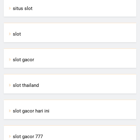
situs slot
slot
slot gacor
slot thailand
slot gacor hari ini
slot gacor 777