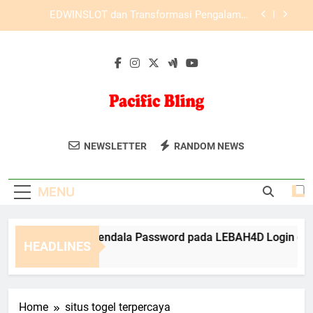
Skip
LEBAH4D dan Transformasi Pengalaman
to
Pengguna di Era Digital
content
KAYA787 dan Transformasi Pengalaman
Pengguna di Era Digital
Cara Mengatasi Kendala Password pada
LEBAH4D Login dengan Aman
EDWINSLOT dan Transformasi Pengalaman
Pengguna di Era Digital
Pacific Bling
Perhiasan Mewah Dan Aksesori Elegan
LEBAH4D dan Transformasi Pengalaman
NEWSLETTER
RANDOM NEWS
Pengguna di Era Digital
Untuk Penampilan Glamor Dari Pacific
KAYA787 dan Transformasi Pengalaman
Bling. Koleksi Eksklusif Untuk Anda.
Pengguna di Era Digital
MENU
ara Mengatasi Kendala Password pada LEBAH4D Login deng
HEADLINES
Weeks Ago
Home
situs togel terpercaya