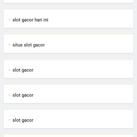
slot gacor hari ini
situs slot gacor
slot gacor
slot gacor
slot gacor