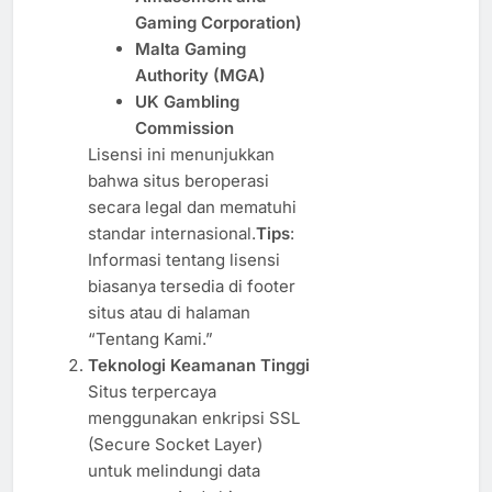
Gaming Corporation)
Malta Gaming
Authority (MGA)
UK Gambling
Commission
Lisensi ini menunjukkan
bahwa situs beroperasi
secara legal dan mematuhi
standar internasional.
Tips
:
Informasi tentang lisensi
biasanya tersedia di footer
situs atau di halaman
“Tentang Kami.”
Teknologi Keamanan Tinggi
Situs terpercaya
menggunakan enkripsi SSL
(Secure Socket Layer)
untuk melindungi data