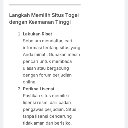
Langkah Memilih Situs Togel
dengan Keamanan Tinggi
Lakukan Riset
Sebelum mendaftar, cari
informasi tentang situs yang
Anda minati. Gunakan mesin
pencari untuk membaca
ulasan atau bergabung
dengan forum perjudian
online.
Periksa Lisensi
Pastikan situs memiliki
lisensi resmi dari badan
pengawas perjudian. Situs
tanpa lisensi cenderung
tidak aman dan berisiko.