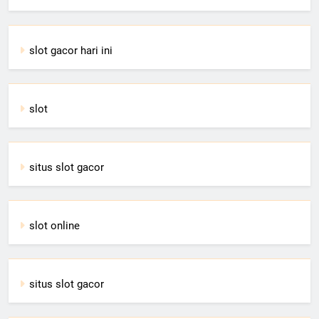
slot gacor hari ini
slot
situs slot gacor
slot online
situs slot gacor