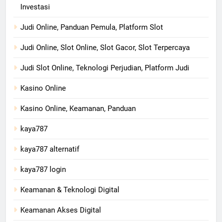
Investasi
Judi Online, Panduan Pemula, Platform Slot
Judi Online, Slot Online, Slot Gacor, Slot Terpercaya
Judi Slot Online, Teknologi Perjudian, Platform Judi
Kasino Online
Kasino Online, Keamanan, Panduan
kaya787
kaya787 alternatif
kaya787 login
Keamanan & Teknologi Digital
Keamanan Akses Digital