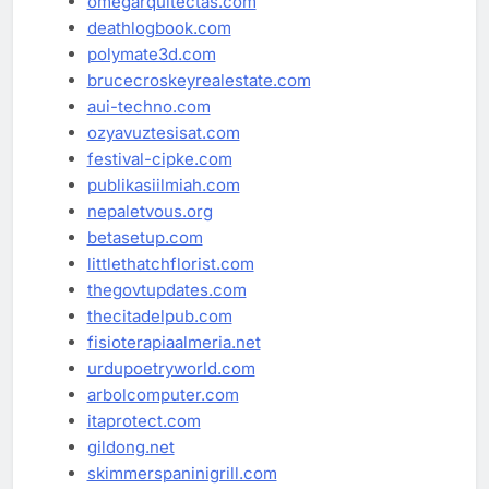
omegarquitectas.com
deathlogbook.com
polymate3d.com
brucecroskeyrealestate.com
aui-techno.com
ozyavuztesisat.com
festival-cipke.com
publikasiilmiah.com
nepaletvous.org
betasetup.com
littlethatchflorist.com
thegovtupdates.com
thecitadelpub.com
fisioterapiaalmeria.net
urdupoetryworld.com
arbolcomputer.com
itaprotect.com
gildong.net
skimmerspaninigrill.com