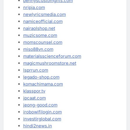
pennyscustomgifts.com
nripja.com
newlyricsmedia.com
namiceofficial.com
nairaolshop.net
muzicsome.com
momscounsel.com
miso88vn.com
materialsscienceforum.com
magicmushroomstore.net
lsprrun.com
legado-shop.com
komachimama.com
klasspor.tv
jpcaat.com
jeong-good.com
irobowifilogin.com
investirglobal.com
hindi2news.in