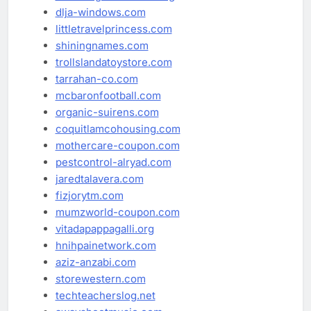
dlja-windows.com
littletravelprincess.com
shiningnames.com
trollslandatoystore.com
tarrahan-co.com
mcbaronfootball.com
organic-suirens.com
coquitlamcohousing.com
mothercare-coupon.com
pestcontrol-alryad.com
jaredtalavera.com
fizjorytm.com
mumzworld-coupon.com
vitadapappagalli.org
hnihpainetwork.com
aziz-anzabi.com
storewestern.com
techteacherslog.net