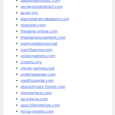
awaysheetmusic.com
sergeylutsenkoart.com
acpel.org
elazigsatrancakademi.com
redoxldn.com
thegang-online.com
thebigsismovement.com
medyumdolunay.net
cachitasnow.com
voilacreations.com
copehu.org
clover-gunma.com
underseawear.com
medifooteilat.com
storozhinets-forest.com
olaymerkezi.com
laceyleyla.com
spsc20knotsnob.com
horas-espejo.com