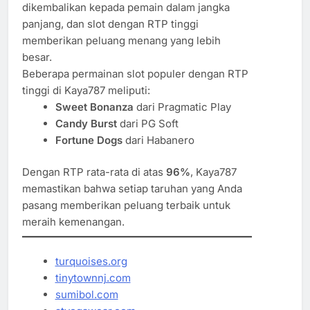
dikembalikan kepada pemain dalam jangka
panjang, dan slot dengan RTP tinggi
memberikan peluang menang yang lebih
besar.
Beberapa permainan slot populer dengan RTP
tinggi di Kaya787 meliputi:
Sweet Bonanza
dari Pragmatic Play
Candy Burst
dari PG Soft
Fortune Dogs
dari Habanero
Dengan RTP rata-rata di atas
96%
, Kaya787
memastikan bahwa setiap taruhan yang Anda
pasang memberikan peluang terbaik untuk
meraih kemenangan.
turquoises.org
tinytownnj.com
sumibol.com