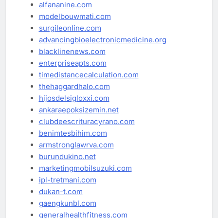
alfananine.com
modelbouwmati.com
surgileonline.com
advancingbioelectronicmedicine.org
blacklinenews.com
enterpriseapts.com
timedistancecalculation.com
thehaggardhalo.com
hijosdelsigloxxi.com
ankaraepoksizemin.net
clubdeescrituracyrano.com
benimtesbihim.com
armstronglawrva.com
burundukino.net
marketingmobilsuzuki.com
ipl-tretmani.com
dukan-t.com
gaengkunbl.com
generalhealthfitness.com