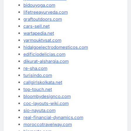
bidouyoga.com
lifetreeayurveda.com
graftoutdoors.com
cars-sell.net
wartapedia.net
yarmouktvsat.com
hidalgoelectrodomesticos.com
edificiodelicias.com
dikurat-alsharqia.com
re-sha.com
turisindo.com
callgirlskolkata.net
top-touch.net
bloombydesignco.com
coc-layouts-wiki.com
sio-nayuta.com
real-financial-dynamics.com
moroccotravelway.com