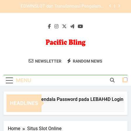
Skip
LEBAH4D dan Transformasi Pengalaman
to
Pengguna di Era Digital
content
KAYA787 dan Transformasi Pengalaman
Pengguna di Era Digital
Cara Mengatasi Kendala Password pada
LEBAH4D Login dengan Aman
EDWINSLOT dan Transformasi Pengalaman
Pengguna di Era Digital
Pacific Bling
Perhiasan Mewah Dan Aksesori Elegan
LEBAH4D dan Transformasi Pengalaman
NEWSLETTER
RANDOM NEWS
Pengguna di Era Digital
Untuk Penampilan Glamor Dari Pacific
KAYA787 dan Transformasi Pengalaman
Bling. Koleksi Eksklusif Untuk Anda.
Pengguna di Era Digital
MENU
ra Mengatasi Kendala Password pada LEBAH4D Login denga
HEADLINES
Weeks Ago
Home
Situs Slot Online