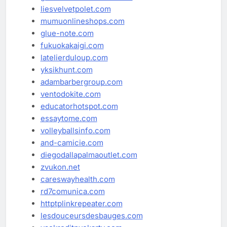
liesvelvetpolet.com
mumuonlineshops.com
glue-note.com
fukuokakaigi.com
latelierduloup.com
yksikhunt.com
adambarbergroup.com
ventodokite.com
educatorhotspot.com
essaytome.com
volleyballsinfo.com
and-camicie.com
diegodallapalmaoutlet.com
zvukon.net
careswayhealth.com
rd7comunica.com
httptplinkrepeater.com
lesdouceursdesbauges.com