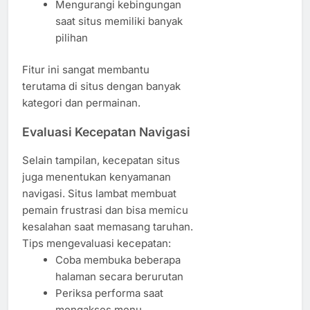
Mengurangi kebingungan
saat situs memiliki banyak
pilihan
Fitur ini sangat membantu
terutama di situs dengan banyak
kategori dan permainan.
Evaluasi Kecepatan Navigasi
Selain tampilan, kecepatan situs
juga menentukan kenyamanan
navigasi. Situs lambat membuat
pemain frustrasi dan bisa memicu
kesalahan saat memasang taruhan.
Tips mengevaluasi kecepatan:
Coba membuka beberapa
halaman secara berurutan
Periksa performa saat
mengakses menu,