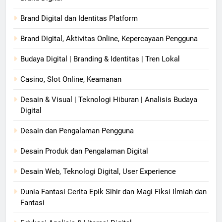
Brand Digital dan Identitas Platform
Brand Digital, Aktivitas Online, Kepercayaan Pengguna
Budaya Digital | Branding & Identitas | Tren Lokal
Casino, Slot Online, Keamanan
Desain & Visual | Teknologi Hiburan | Analisis Budaya
Digital
Desain dan Pengalaman Pengguna
Desain Produk dan Pengalaman Digital
Desain Web, Teknologi Digital, User Experience
Dunia Fantasi Cerita Epik Sihir dan Magi Fiksi Ilmiah dan
Fantasi