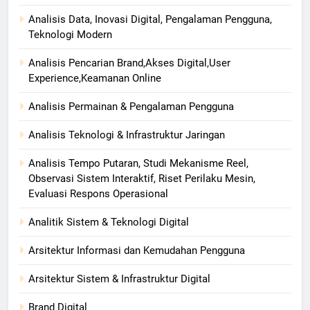
Analisis Data, Inovasi Digital, Pengalaman Pengguna,
Teknologi Modern
Analisis Pencarian Brand,Akses Digital,User
Experience,Keamanan Online
Analisis Permainan & Pengalaman Pengguna
Analisis Teknologi & Infrastruktur Jaringan
Analisis Tempo Putaran, Studi Mekanisme Reel,
Observasi Sistem Interaktif, Riset Perilaku Mesin,
Evaluasi Respons Operasional
Analitik Sistem & Teknologi Digital
Arsitektur Informasi dan Kemudahan Pengguna
Arsitektur Sistem & Infrastruktur Digital
Brand Digital