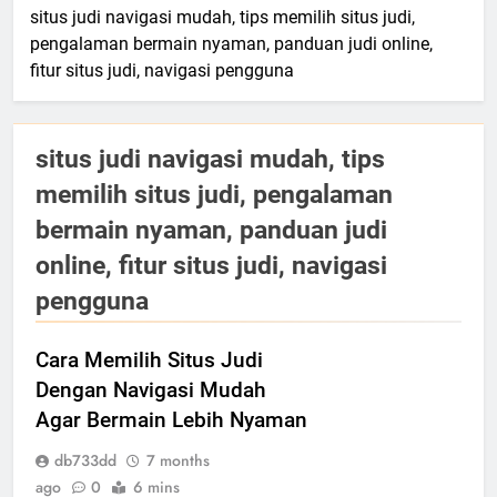
situs judi navigasi mudah, tips memilih situs judi,
pengalaman bermain nyaman, panduan judi online,
fitur situs judi, navigasi pengguna
situs judi navigasi mudah, tips
memilih situs judi, pengalaman
bermain nyaman, panduan judi
online, fitur situs judi, navigasi
pengguna
Cara Memilih Situs Judi
Dengan Navigasi Mudah
Agar Bermain Lebih Nyaman
db733dd
7 months
ago
0
6 mins