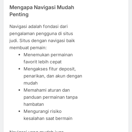
Mengapa Navigasi Mudah
Penting
Navigasi adalah fondasi dari
pengalaman pengguna di situs
judi. Situs dengan navigasi baik
membuat pemain:
Menemukan permainan
favorit lebih cepat
Mengakses fitur deposit,
penarikan, dan akun dengan
mudah
Memahami aturan dan
panduan permainan tanpa
hambatan
Mengurangi risiko
kesalahan saat bermain