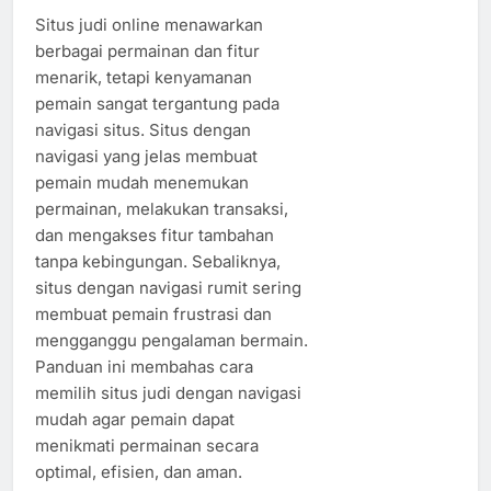
Situs judi online menawarkan
berbagai permainan dan fitur
menarik, tetapi kenyamanan
pemain sangat tergantung pada
navigasi situs. Situs dengan
navigasi yang jelas membuat
pemain mudah menemukan
permainan, melakukan transaksi,
dan mengakses fitur tambahan
tanpa kebingungan. Sebaliknya,
situs dengan navigasi rumit sering
membuat pemain frustrasi dan
mengganggu pengalaman bermain.
Panduan ini membahas cara
memilih situs judi dengan navigasi
mudah agar pemain dapat
menikmati permainan secara
optimal, efisien, dan aman.