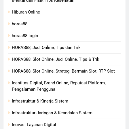
Mental dan Fisik Tips Kesehatan
Hiburan Online
horas88
horas88 login
HORAS88, Judi Online, Tips dan Trik
HORAS88, Slot Online, Judi Online, Tips & Trik
HORAS88, Slot Online, Strategi Bermain Slot, RTP Slot
Identitas Digital, Brand Online, Reputasi Platform,
Pengalaman Pengguna
Infrastruktur & Kinerja Sistem
Infrastruktur Jaringan & Keandalan Sistem
Inovasi Layanan Digital