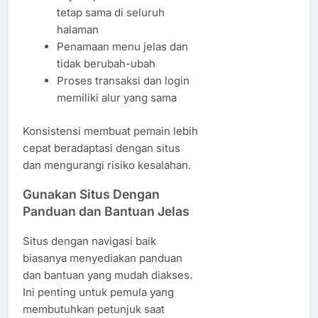
tetap sama di seluruh
halaman
Penamaan menu jelas dan
tidak berubah-ubah
Proses transaksi dan login
memiliki alur yang sama
Konsistensi membuat pemain lebih
cepat beradaptasi dengan situs
dan mengurangi risiko kesalahan.
Gunakan Situs Dengan
Panduan dan Bantuan Jelas
Situs dengan navigasi baik
biasanya menyediakan panduan
dan bantuan yang mudah diakses.
Ini penting untuk pemula yang
membutuhkan petunjuk saat