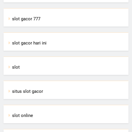
slot gacor 777
slot gacor hari ini
slot
situs slot gacor
slot online