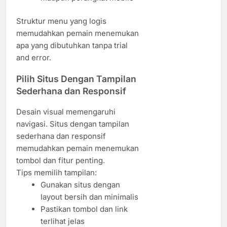
Struktur menu yang logis
memudahkan pemain menemukan
apa yang dibutuhkan tanpa trial
and error.
Pilih Situs Dengan Tampilan
Sederhana dan Responsif
Desain visual memengaruhi
navigasi. Situs dengan tampilan
sederhana dan responsif
memudahkan pemain menemukan
tombol dan fitur penting.
Tips memilih tampilan:
Gunakan situs dengan
layout bersih dan minimalis
Pastikan tombol dan link
terlihat jelas