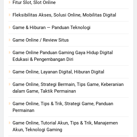
Fitur Slot, Slot Online
Fleksibilitas Akses, Solusi Online, Mobilitas Digital
Game & Hiburan — Panduan Teknologi
Game Online / Review Situs
Game Online Panduan Gaming Gaya Hidup Digital
Edukasi & Pengembangan Diri
Game Online, Layanan Digital, Hiburan Digital
Game Online, Strategi Bermain, Tips Game, Keberanian
dalam Game, Taktik Permainan
Game Online, Tips & Trik, Strategi Game, Panduan
Permainan
Game Online, Tutorial Akun, Tips & Trik, Manajemen
Akun, Teknologi Gaming