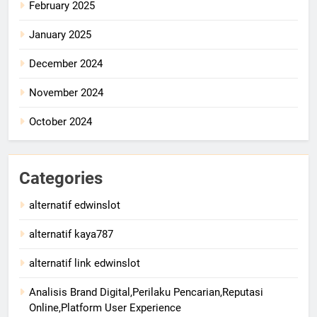
February 2025
January 2025
December 2024
November 2024
October 2024
Categories
alternatif edwinslot
alternatif kaya787
alternatif link edwinslot
Analisis Brand Digital,Perilaku Pencarian,Reputasi
Online,Platform User Experience