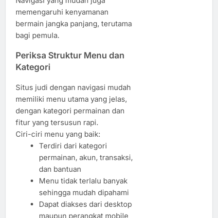
Navigasi yang mudah juga
memengaruhi kenyamanan
bermain jangka panjang, terutama
bagi pemula.
Periksa Struktur Menu dan
Kategori
Situs judi dengan navigasi mudah
memiliki menu utama yang jelas,
dengan kategori permainan dan
fitur yang tersusun rapi.
Ciri-ciri menu yang baik:
Terdiri dari kategori
permainan, akun, transaksi,
dan bantuan
Menu tidak terlalu banyak
sehingga mudah dipahami
Dapat diakses dari desktop
maupun perangkat mobile