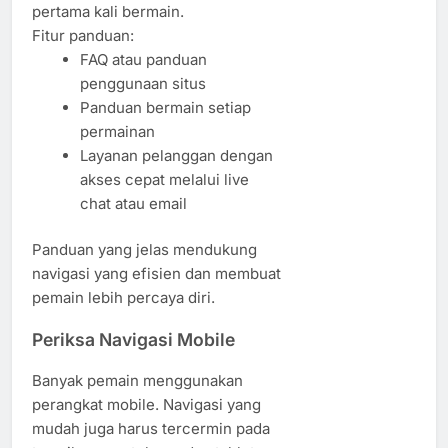
pertama kali bermain.
Fitur panduan:
FAQ atau panduan
penggunaan situs
Panduan bermain setiap
permainan
Layanan pelanggan dengan
akses cepat melalui live
chat atau email
Panduan yang jelas mendukung
navigasi yang efisien dan membuat
pemain lebih percaya diri.
Periksa Navigasi Mobile
Banyak pemain menggunakan
perangkat mobile. Navigasi yang
mudah juga harus tercermin pada