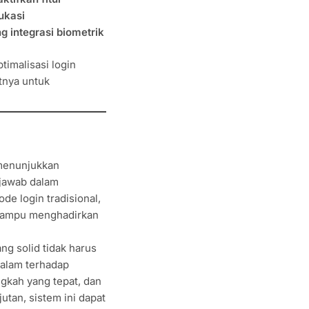
ukasi
 integrasi biometrik
timalisasi login
utnya untuk
 menunjukkan
jawab dalam
e login tradisional,
i mampu menghadirkan
ng solid tidak harus
alam terhadap
kah yang tepat, dan
utan, sistem ini dapat