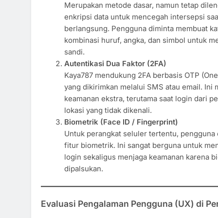
Merupakan metode dasar, namun tetap dile
enkripsi data untuk mencegah intersepsi saa
berlangsung. Pengguna diminta membuat ka
kombinasi huruf, angka, dan simbol untuk m
sandi.
Autentikasi Dua Faktor (2FA)
Kaya787 mendukung 2FA berbasis OTP (One
yang dikirimkan melalui SMS atau email. In
keamanan ekstra, terutama saat login dari p
lokasi yang tidak dikenali.
Biometrik (Face ID / Fingerprint)
Untuk perangkat seluler tertentu, pengguna
fitur biometrik. Ini sangat berguna untuk m
login sekaligus menjaga keamanan karena bio
dipalsukan.
Evaluasi Pengalaman Pengguna (UX) di Per