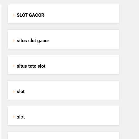
SLOT GACOR
situs slot gacor
situs toto slot
slot
slot