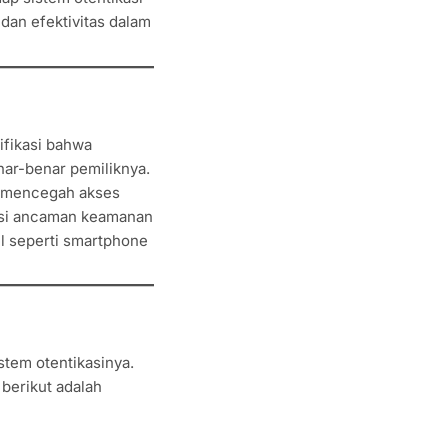
dan efektivitas dalam
ifikasi bahwa
ar-benar pemiliknya.
k mencegah akses
ensi ancaman keamanan
el seperti smartphone
tem otentikasinya.
berikut adalah