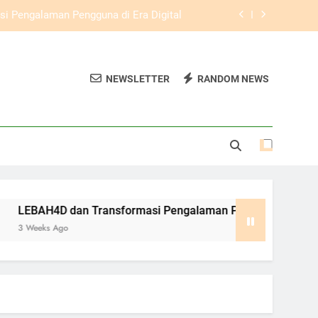
 Pengalaman Pengguna di Era Digital
i Pengalaman Pengguna di Era Digital
i Pengalaman Pengguna di Era Digital
NEWSLETTER
RANDOM NEWS
ord pada LEBAH4D Login dengan Aman
ic Bling. Koleksi Eksklusif Untuk Anda.
 Pengalaman Pengguna di Era Digital
i Pengalaman Pengguna di Era Digital
i Pengalaman Pengguna di Era Digital
 dan Transformasi Pengalaman Pengguna di Era Digital
go