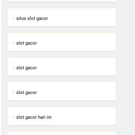
situs slot gacor
slot gacor
slot gacor
slot gacor
slot gacor hari ini