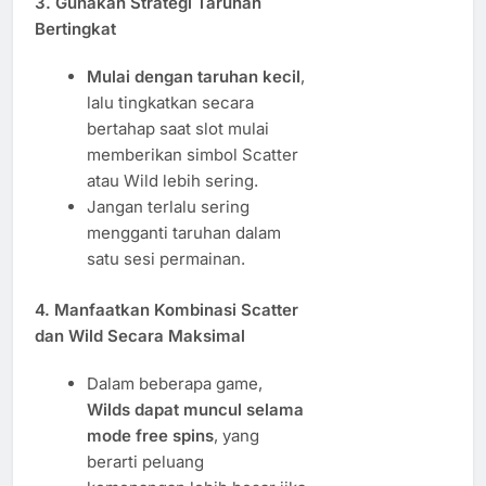
3. Gunakan Strategi Taruhan
Bertingkat
Mulai dengan taruhan kecil
,
lalu tingkatkan secara
bertahap saat slot mulai
memberikan simbol Scatter
atau Wild lebih sering.
Jangan terlalu sering
mengganti taruhan dalam
satu sesi permainan.
4. Manfaatkan Kombinasi Scatter
dan Wild Secara Maksimal
Dalam beberapa game,
Wilds dapat muncul selama
mode free spins
, yang
berarti peluang