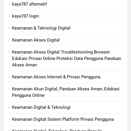
kaya787 alternatif
kaya787 login
Keamanan & Teknologi Digital
Keamanan Akses Digital
Keamanan Akses Digital Troubleshooting Browser
Edukasi Privasi Online Proteksi Data Pengguna Panduan
Akses Aman
Keamanan Akses Internet & Privasi Pengguna
Keamanan Akun Digital, Panduan Akses Aman, Edukasi
Pengguna Online
Keamanan Digital & Teknologi
Keamanan Digital Sistem Platform Privasi Pengguna