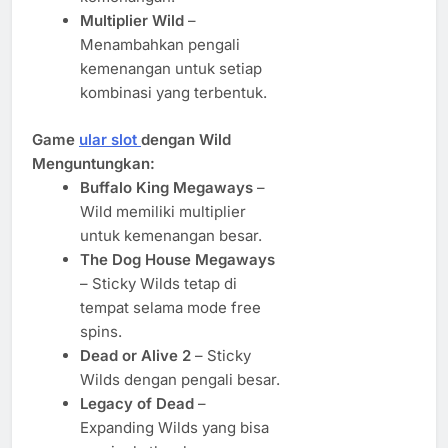
Multiplier Wild
–
Menambahkan pengali
kemenangan untuk setiap
kombinasi yang terbentuk.
Game
ular slot
dengan Wild
Menguntungkan:
Buffalo King Megaways
–
Wild memiliki multiplier
untuk kemenangan besar.
The Dog House Megaways
– Sticky Wilds tetap di
tempat selama mode free
spins.
Dead or Alive 2
– Sticky
Wilds dengan pengali besar.
Legacy of Dead
–
Expanding Wilds yang bisa