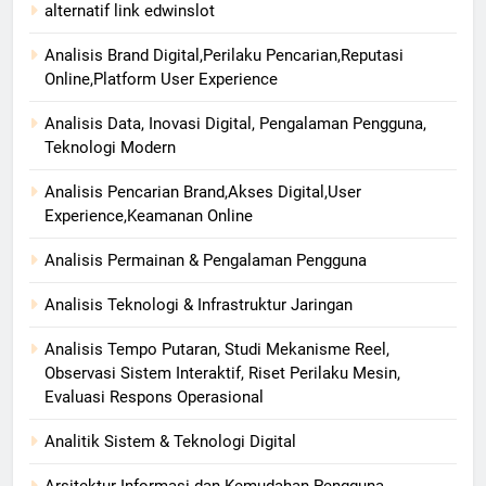
alternatif link edwinslot
Analisis Brand Digital,Perilaku Pencarian,Reputasi
Online,Platform User Experience
Analisis Data, Inovasi Digital, Pengalaman Pengguna,
Teknologi Modern
Analisis Pencarian Brand,Akses Digital,User
Experience,Keamanan Online
Analisis Permainan & Pengalaman Pengguna
Analisis Teknologi & Infrastruktur Jaringan
Analisis Tempo Putaran, Studi Mekanisme Reel,
Observasi Sistem Interaktif, Riset Perilaku Mesin,
Evaluasi Respons Operasional
Analitik Sistem & Teknologi Digital
Arsitektur Informasi dan Kemudahan Pengguna