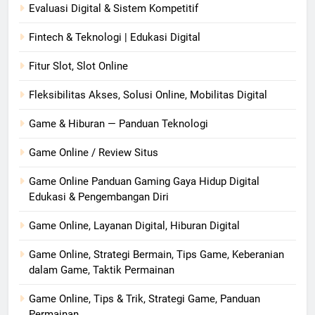
Evaluasi Digital & Sistem Kompetitif
Fintech & Teknologi | Edukasi Digital
Fitur Slot, Slot Online
Fleksibilitas Akses, Solusi Online, Mobilitas Digital
Game & Hiburan — Panduan Teknologi
Game Online / Review Situs
Game Online Panduan Gaming Gaya Hidup Digital
Edukasi & Pengembangan Diri
Game Online, Layanan Digital, Hiburan Digital
Game Online, Strategi Bermain, Tips Game, Keberanian
dalam Game, Taktik Permainan
Game Online, Tips & Trik, Strategi Game, Panduan
Permainan