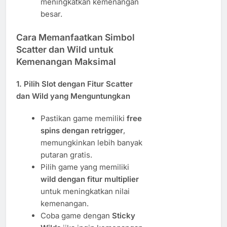
meningkatkan kemenangan
besar.
Cara Memanfaatkan Simbol
Scatter dan Wild untuk
Kemenangan Maksimal
1. Pilih Slot dengan Fitur Scatter
dan Wild yang Menguntungkan
Pastikan game memiliki
free
spins dengan retrigger
,
memungkinkan lebih banyak
putaran gratis.
Pilih game yang memiliki
wild dengan fitur multiplier
untuk meningkatkan nilai
kemenangan.
Coba game dengan
Sticky