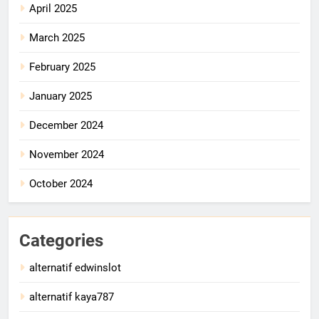
April 2025
March 2025
February 2025
January 2025
December 2024
November 2024
October 2024
Categories
alternatif edwinslot
alternatif kaya787