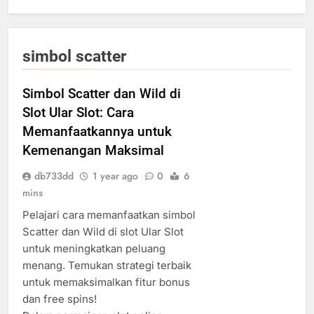
simbol scatter
Simbol Scatter dan Wild di
Slot Ular Slot: Cara
Memanfaatkannya untuk
Kemenangan Maksimal
db733dd
1 year ago
0
6
mins
Pelajari cara memanfaatkan simbol
Scatter dan Wild di slot Ular Slot
untuk meningkatkan peluang
menang. Temukan strategi terbaik
untuk memaksimalkan fitur bonus
dan free spins!