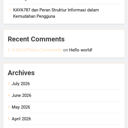
KAYA787 dan Peran Struktur Informasi dalam
Kemudahan Pengguna
Recent Comments
A WordPress Commenter
on
Hello world!
Archives
July 2026
June 2026
May 2026
April 2026