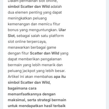
Dalam permainan slot online,
simbol Scatter dan Wild
adalah
dua elemen penting yang dapat
meningkatkan peluang
kemenangan dan memicu fitur
bonus yang menguntungkan.
Ular
Slot
, sebagai salah satu platform
slot online terpercaya,
menawarkan berbagai game
dengan fitur
Scatter dan Wild
yang
dapat memberikan pengalaman
bermain yang lebih menarik dan
peluang jackpot yang lebih besar.
Artikel ini akan membahas
apa itu
simbol Scatter dan Wild,
bagaimana cara
memanfaatkannya dengan
maksimal, serta strategi bermain
untuk mendapatkan hasil terbaik