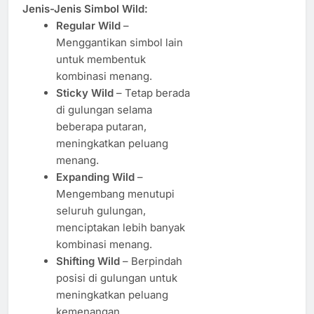
Jenis-Jenis Simbol Wild:
Regular Wild
–
Menggantikan simbol lain
untuk membentuk
kombinasi menang.
Sticky Wild
– Tetap berada
di gulungan selama
beberapa putaran,
meningkatkan peluang
menang.
Expanding Wild
–
Mengembang menutupi
seluruh gulungan,
menciptakan lebih banyak
kombinasi menang.
Shifting Wild
– Berpindah
posisi di gulungan untuk
meningkatkan peluang
kemenangan.