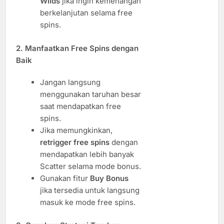
Wilds
jika ingin kemenangan
berkelanjutan selama free
spins.
2. Manfaatkan Free Spins dengan
Baik
Jangan langsung
menggunakan taruhan besar
saat mendapatkan free
spins.
Jika memungkinkan,
retrigger free spins
dengan
mendapatkan lebih banyak
Scatter selama mode bonus.
Gunakan fitur
Buy Bonus
jika tersedia untuk langsung
masuk ke mode free spins.