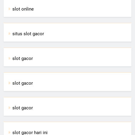
slot online
situs slot gacor
slot gacor
slot gacor
slot gacor
slot gacor hari ini