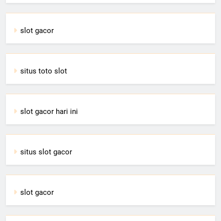
slot gacor
situs toto slot
slot gacor hari ini
situs slot gacor
slot gacor