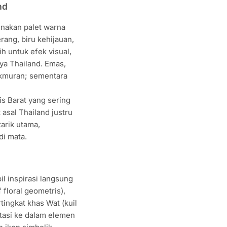
nd
unakan palet warna
ang, biru kehijauan,
ih untuk efek visual,
ya Thailand. Emas,
kmuran; sementara
is Barat yang sering
asal Thailand justru
arik utama,
i mata.
l inspirasi langsung
 floral geometris),
rtingkat khas Wat (kuil
tasi ke dalam elemen