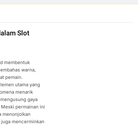
dalam Slot
and membentuk
i membahas warna,
at pemain.
 elemen utama yang
nomena menarik
ng mengusung gaya
. Meski permainan ini
ya menonjolkan
i juga mencerminkan