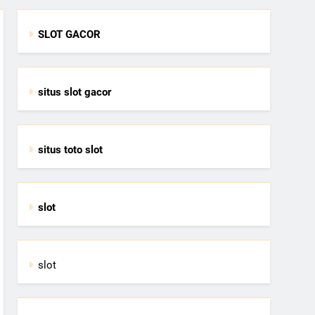
SLOT GACOR
situs slot gacor
situs toto slot
slot
slot