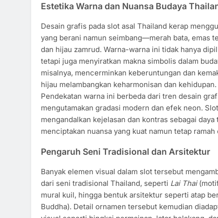
Estetika Warna dan Nuansa Budaya Thaila
Desain grafis pada slot asal Thailand kerap mengg
yang berani namun seimbang—merah bata, emas ter
dan hijau zamrud. Warna-warna ini tidak hanya dipil
tetapi juga menyiratkan makna simbolis dalam buda
misalnya, mencerminkan keberuntungan dan kema
hijau melambangkan keharmonisan dan kehidupan.
Pendekatan warna ini berbeda dari tren desain graf
mengutamakan gradasi modern dan efek neon. Slot 
mengandalkan kejelasan dan kontras sebagai daya t
menciptakan nuansa yang kuat namun tetap ramah d
Pengaruh Seni Tradisional dan Arsitektur
Banyak elemen visual dalam slot tersebut mengambi
dari seni tradisional Thailand, seperti
Lai Thai
(motif
mural kuil, hingga bentuk arsitektur seperti atap be
Buddha). Detail ornamen tersebut kemudian diadap