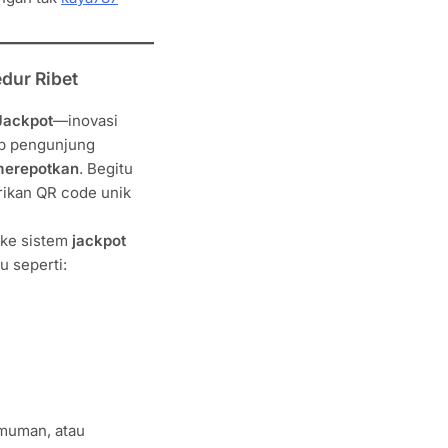
dur Ribet
Jackpot
—inovasi
ap pengunjung
merepotkan
. Begitu
ikan QR code unik
 ke sistem
jackpot
 seperti:
muman, atau