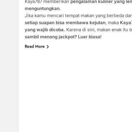
Kaya787 memberikan
pengalaman kuliner yang len
menguntungkan
.
Jika kamu mencari tempat makan yang berbeda da
setiap suapan bisa membawa kejutan
, maka
Kaya7
yang wajib dicoba.
Karena di sini, makan enak itu 
sambil menang jackpot? Luar biasa!
Read More