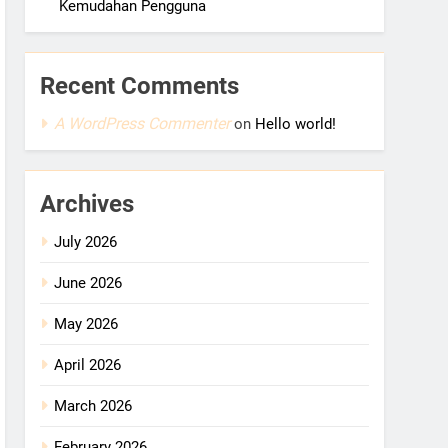
Kemudahan Pengguna
Recent Comments
A WordPress Commenter
on
Hello world!
Archives
July 2026
June 2026
May 2026
April 2026
March 2026
February 2026