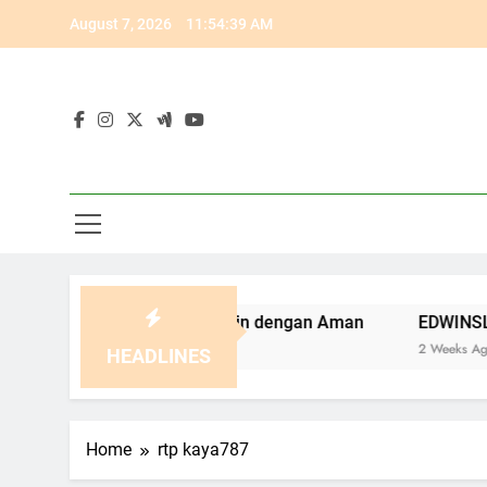
Skip
August 7, 2026
11:54:40 AM
to
content
Pac
Perhiasan 
 pada LEBAH4D Login dengan Aman
EDWINSLOT dan Tran
2 Weeks Ago
HEADLINES
Home
rtp kaya787