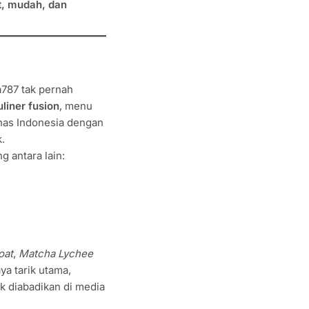
, mudah, dan
a787 tak pernah
uliner fusion
, menu
khas Indonesia dengan
.
 antara lain:
oat
,
Matcha Lychee
ya tarik utama,
k diabadikan di media