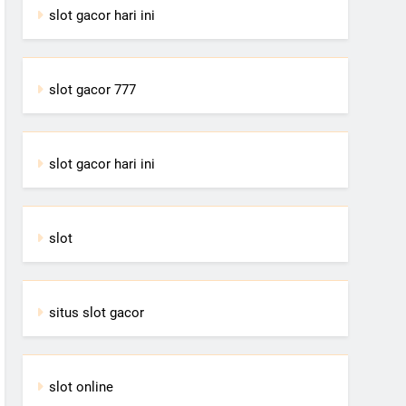
slot gacor hari ini
slot gacor 777
slot gacor hari ini
slot
situs slot gacor
slot online