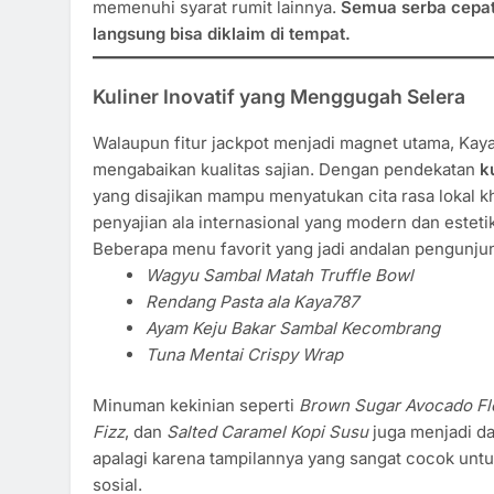
memenuhi syarat rumit lainnya.
Semua serba cepat
langsung bisa diklaim di tempat.
Kuliner Inovatif yang Menggugah Selera
Walaupun fitur jackpot menjadi magnet utama, Kay
mengabaikan kualitas sajian. Dengan pendekatan
k
yang disajikan mampu menyatukan cita rasa lokal 
penyajian ala internasional yang modern dan estetik
Beberapa menu favorit yang jadi andalan pengunjung
Wagyu Sambal Matah Truffle Bowl
Rendang Pasta ala Kaya787
Ayam Keju Bakar Sambal Kecombrang
Tuna Mentai Crispy Wrap
Minuman kekinian seperti
Brown Sugar Avocado Fl
Fizz
, dan
Salted Caramel Kopi Susu
juga menjadi da
apalagi karena tampilannya yang sangat cocok untu
sosial.