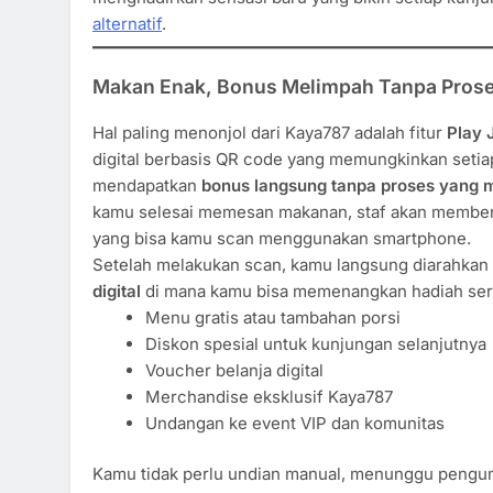
alternatif
.
Makan Enak, Bonus Melimpah Tanpa Prose
Hal paling menonjol dari Kaya787 adalah fitur
Play 
digital berbasis QR code yang memungkinkan seti
mendapatkan
bonus langsung tanpa proses yang 
kamu selesai memesan makanan, staf akan member
yang bisa kamu scan menggunakan smartphone.
Setelah melakukan scan, kamu langsung diarahkan
digital
di mana kamu bisa memenangkan hadiah seru
Menu gratis atau tambahan porsi
Diskon spesial untuk kunjungan selanjutnya
Voucher belanja digital
Merchandise eksklusif Kaya787
Undangan ke event VIP dan komunitas
Kamu tidak perlu undian manual, menunggu pengu