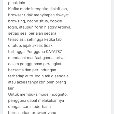
pihak lain
Ketika mode incognito diaktifkan,
browser tidak menyimpan riwayat
browsing, cache situs, cookie
login, ataupun form history.Artinya,
setiap sesi berjalan secara
terisolasi, sehingga ketika tab
ditutup, jejak akses tidak
tertinggal.Pengguna KAYA787
mendapat manfaat ganda: privasi
dalam penggunaan perangkat
bersama dan perlindungan
terhadap auto-login tak disengaja
atau akses tanpa izin oleh orang
lain
Untuk membuka mode incognito,
pengguna dapat melakukannya
dengan cara sederhana
berdasarkan browser yang