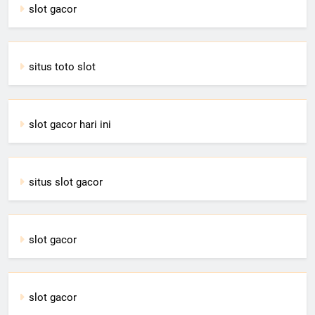
slot gacor
situs toto slot
slot gacor hari ini
situs slot gacor
slot gacor
slot gacor