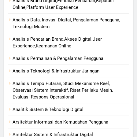
Analisis Brand Digital,Perilaku Pencarian,Reputasi
Online,Platform User Experience
Analisis Data, Inovasi Digital, Pengalaman Pengguna,
Teknologi Modern
Analisis Pencarian Brand,Akses Digital,User
Experience,Keamanan Online
Analisis Permainan & Pengalaman Pengguna
Analisis Teknologi & Infrastruktur Jaringan
Analisis Tempo Putaran, Studi Mekanisme Reel,
Observasi Sistem Interaktif, Riset Perilaku Mesin,
Evaluasi Respons Operasional
Analitik Sistem & Teknologi Digital
Arsitektur Informasi dan Kemudahan Pengguna
Arsitektur Sistem & Infrastruktur Digital