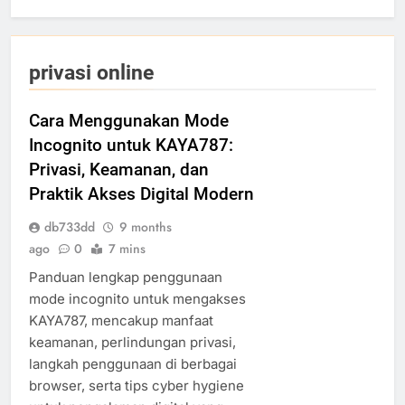
privasi online
Cara Menggunakan Mode
Incognito untuk KAYA787:
Privasi, Keamanan, dan
Praktik Akses Digital Modern
db733dd
9 months
ago
0
7 mins
Panduan lengkap penggunaan
mode incognito untuk mengakses
KAYA787, mencakup manfaat
keamanan, perlindungan privasi,
langkah penggunaan di berbagai
browser, serta tips cyber hygiene