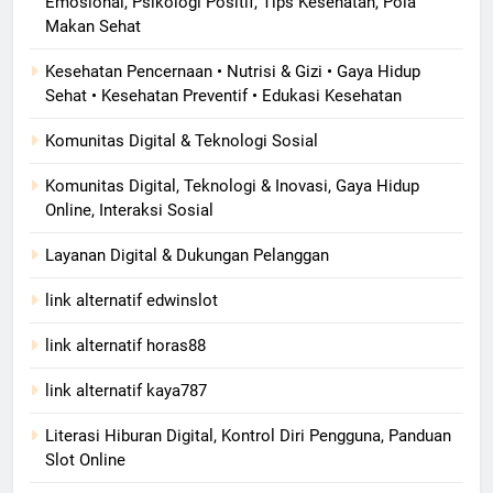
Emosional, Psikologi Positif, Tips Kesehatan, Pola
Makan Sehat
Kesehatan Pencernaan • Nutrisi & Gizi • Gaya Hidup
Sehat • Kesehatan Preventif • Edukasi Kesehatan
Komunitas Digital & Teknologi Sosial
Komunitas Digital, Teknologi & Inovasi, Gaya Hidup
Online, Interaksi Sosial
Layanan Digital & Dukungan Pelanggan
link alternatif edwinslot
link alternatif horas88
link alternatif kaya787
Literasi Hiburan Digital, Kontrol Diri Pengguna, Panduan
Slot Online