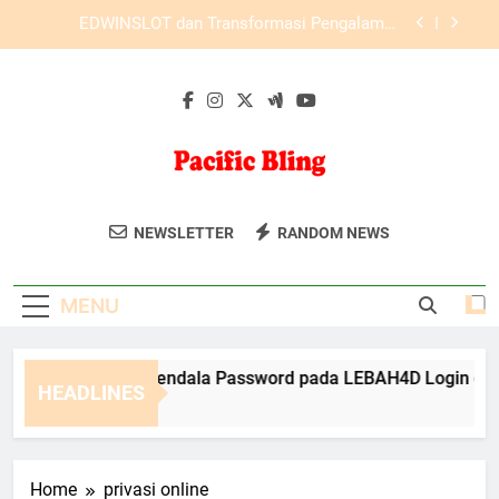
Skip
LEBAH4D dan Transformasi Pengalaman
to
Pengguna di Era Digital
content
KAYA787 dan Transformasi Pengalaman
Pengguna di Era Digital
Cara Mengatasi Kendala Password pada
LEBAH4D Login dengan Aman
EDWINSLOT dan Transformasi Pengalaman
Pengguna di Era Digital
Pacific Bling
Perhiasan Mewah Dan Aksesori Elegan
LEBAH4D dan Transformasi Pengalaman
NEWSLETTER
RANDOM NEWS
Pengguna di Era Digital
Untuk Penampilan Glamor Dari Pacific
KAYA787 dan Transformasi Pengalaman
Bling. Koleksi Eksklusif Untuk Anda.
Pengguna di Era Digital
MENU
ra Mengatasi Kendala Password pada LEBAH4D Login denga
HEADLINES
Weeks Ago
Home
privasi online