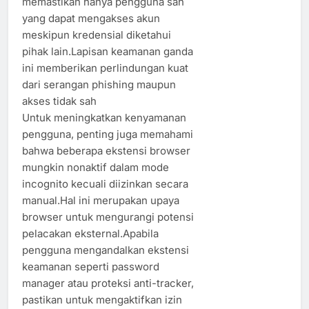
memastikan hanya pengguna sah
yang dapat mengakses akun
meskipun kredensial diketahui
pihak lain.Lapisan keamanan ganda
ini memberikan perlindungan kuat
dari serangan phishing maupun
akses tidak sah
Untuk meningkatkan kenyamanan
pengguna, penting juga memahami
bahwa beberapa ekstensi browser
mungkin nonaktif dalam mode
incognito kecuali diizinkan secara
manual.Hal ini merupakan upaya
browser untuk mengurangi potensi
pelacakan eksternal.Apabila
pengguna mengandalkan ekstensi
keamanan seperti password
manager atau proteksi anti-tracker,
pastikan untuk mengaktifkan izin