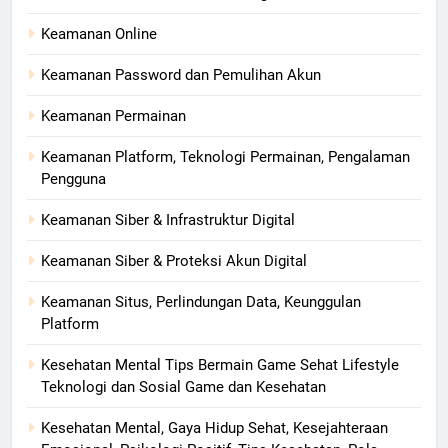
Keamanan Online
Keamanan Password dan Pemulihan Akun
Keamanan Permainan
Keamanan Platform, Teknologi Permainan, Pengalaman
Pengguna
Keamanan Siber & Infrastruktur Digital
Keamanan Siber & Proteksi Akun Digital
Keamanan Situs, Perlindungan Data, Keunggulan
Platform
Kesehatan Mental Tips Bermain Game Sehat Lifestyle
Teknologi dan Sosial Game dan Kesehatan
Kesehatan Mental, Gaya Hidup Sehat, Kesejahteraan