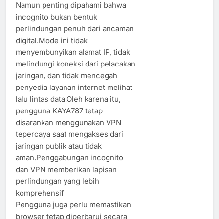
Namun penting dipahami bahwa
incognito bukan bentuk
perlindungan penuh dari ancaman
digital.Mode ini tidak
menyembunyikan alamat IP, tidak
melindungi koneksi dari pelacakan
jaringan, dan tidak mencegah
penyedia layanan internet melihat
lalu lintas data.Oleh karena itu,
pengguna KAYA787 tetap
disarankan menggunakan VPN
tepercaya saat mengakses dari
jaringan publik atau tidak
aman.Penggabungan incognito
dan VPN memberikan lapisan
perlindungan yang lebih
komprehensif
Pengguna juga perlu memastikan
browser tetap diperbarui secara